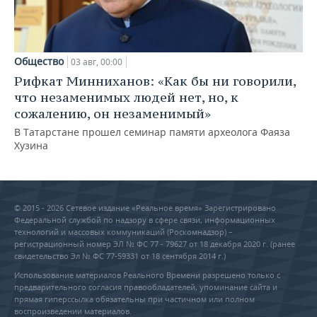
Общество
03 авг, 00:00
Рифкат Минниханов: «Как бы ни говорили,
что незаменимых людей нет, но, к
сожалению, он незаменимый»
В Татарстане прошел семинар памяти археолога Фаяза
Хузина
© 2015 - 2026 Сетевое издание «Реальное время» Зарегистрировано
Федеральной службой по надзору в сфере связи, информационных
технологий и массовых коммуникаций (Роскомнадзор) –
регистрационный номер ЭЛ № ФС 77 - 79627 от 18 декабря 2020 г. (ранее
свидетельство Эл № ФС 77-59331 от 18 сентября 2014 г.)
Использование материалов Реального Времени разрешено только с
предварительного согласия правообладателей, упоминание сайта и
прямая гиперссылка обязательны при частичном или полном
воспроизведении материалов.