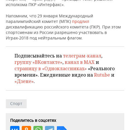
НЕФТЕХИМИЯ
исполкома ПКР «Интерфакс».
РОЗНИЧНАЯ ТОРГОВЛЯ
НОВОСТИ ТЕХНОЛОГИЙ
МЕРОПРИЯТИЯ
НЕФТЬ
Напомним, что 29 января Международный
паралимпийский комитет (МПК)
продлил
ТРАНСПОРТ
IT
НОВОСТИ МЕРОПРИЯТИЙ
СПОРТ
дисквалификацию российского комитета (ПКР). При этом
ОПК
спортсменам из России разрешено участвовать в
УСЛУГИ
МЕДИА
ВЫЕЗДНАЯ РЕДАКЦИЯ
НОВОСТИ СПОРТА
ОБЩЕСТВО
Играх-2018 под нейтральным флагом.
ЭНЕРГЕТИКА
ТЕЛЕКОММУНИКАЦИИ
БИЗНЕС-БРАНЧИ
ФУТБОЛ
НОВОСТИ ОБЩЕСТВА
ФОТОГАЛЕРЕЯ
Подписывайтесь на
телеграм-канал
,
группу «ВКонтакте»
,
канал в MAX
и
ONLINE-КОНФЕРЕНЦИИ
ХОККЕЙ
ВЛАСТЬ
СЮЖЕТЫ
страницу в «Одноклассниках»
«Реального
времени». Ежедневные видео на
Rutube
и
ОТКРЫТАЯ ЛЕКЦИЯ
БАСКЕТБОЛ
ИНФРАСТРУКТУРА
СПРАВОЧНИК
«Дзене»
.
ВОЛЕЙБОЛ
ИСТОРИЯ
СПИСОК ПЕРСОН
ПОЛНАЯ ВЕРСИЯ
Спорт
КИБЕРСПОРТ
КУЛЬТУРА
СПИСОК КОМПАНИЙ
ФИГУРНОЕ КАТАНИЕ
МЕДИЦИНА
Поделитесь в соцсетях