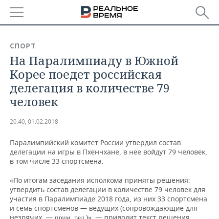
РЕГИОНЫ
СПОРТ
На Паралимпиаду в Южной
БАШКОРТОСТАН
НОВОСТИ
Корее поедет российская
ТАТАРСТАН
АНАЛИТИКА
делегация в количестве 79
человек
УДМУРТИЯ
НОВОСТИ АНАЛИТИКИ
ЭКОНОМИКА
20:40, 01.02.2018
ДЕКЛАРАЦИИ О ДОХОДАХ
НОВОСТИ ЭКОНОМИКИ
ПРОМЫШЛЕННОСТЬ
Паралимпийский комитет России утвердил состав
КОРОЛИ ГОСЗАКАЗА ПФО
ФИНАНСЫ
НОВОСТИ
НЕДВИЖИМОСТЬ
делегации на игры в Пхенчхане, в нее войдут 79 человек,
ПРОМЫШЛЕННОСТИ
в том числе 33 спортсмена.
ВУЗЫ ТАТАРСТАНА
БАНКИ
НОВОСТИ НЕДВИЖИМОСТИ
АВТО
АГРОПРОМ
«По итогам заседания исполкома приняты решения:
утвердить состав делегации в количестве 79 человек для
КОМУ ПРИНАДЛЕЖАТ
БЮДЖЕТ
НОВОСТИ АВТО
БИЗНЕС
участия в Паралимпиаде 2018 года, из них 33 спортсмена
ТОРГОВЫЕ ЦЕНТРЫ
МАШИНОСТРОЕНИЕ
ТАТАРСТАНА
и семь спортсменов — ведущих (сопровождающие для
ИНВЕСТИЦИИ
НОВОСТИ БИЗНЕСА
ТЕХНОЛОГИИ
незрячих, —
)», — приводит текст решения
прим. ред.