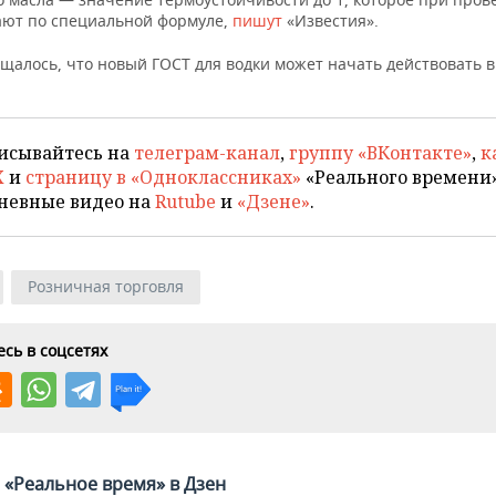
ют по специальной формуле,
пишут
«Известия».
бщалось, что новый ГОСТ для водки может начать действовать 
исывайтесь на
телеграм-канал
,
группу «ВКонтакте»
,
к
X
и
страницу в «Одноклассниках»
«Реального времени»
невные видео на
Rutube
и
«Дзене»
.
Розничная торговля
сь в соцсетях
«Реальное время» в Дзен