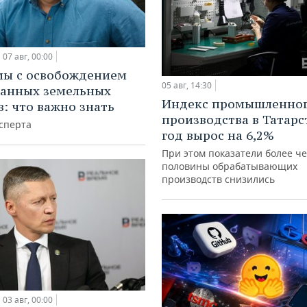
07 авг, 00:00
мы с освобождением
05 авг, 14:30
анных земельных
Индекс промышленно
в: что важно знать
производства в Татарс
сперта
год вырос на 6,2%
При этом показатели более ч
половины обрабатывающих
производств снизились
03 авг, 00:00