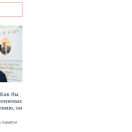
Как бы
аменимых
ению, он
р памяти