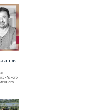
клянная
о»
оссийского
еменного