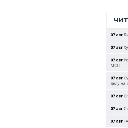
ЧИ
Би
07 авг
Ху
07 авг
Ро
07 авг
МСП
Су
07 авг
делу на 
Сп
07 авг
Ст
07 авг
«А
07 авг