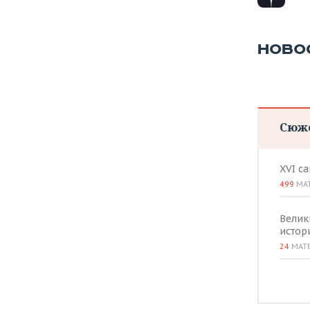
ВОДНЫЕ ВИДЫ СПОРТА
ОБРАЗОВАНИЕ
ХОККЕЙ С МЯЧОМ
ПРОИСШЕСТВИЯ
НОВО
Сюж
XVI с
499
МА
Велик
истор
24
МАТ