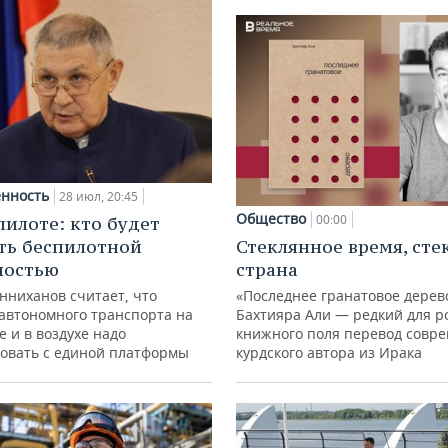
нность
28 июл, 20:45
Общество
00:00
пилоте: кто будет
ть беспилотной
Стеклянное время, сте
ностью
страна
нниханов считает, что
«Последнее гранатовое дерев
автономного транспорта на
Бахтияра Али — редкий для р
е и в воздухе надо
книжного поля перевод совр
овать с единой платформы
курдского автора из Ирака