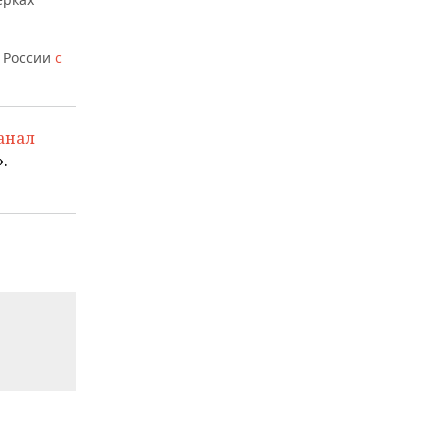
в России
с
анал
.