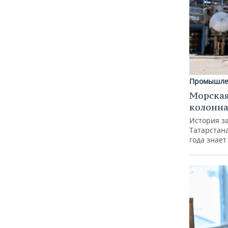
Промышле
Морская
колонн
История з
Татарстан
года знает