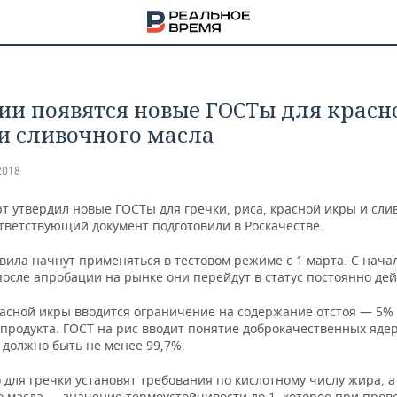
сии появятся новые ГОСТы для красн
и сливочного масла
2018
т утвердил новые ГОСТы для гречки, риса, красной икры и сли
ответствующий документ подготовили в Роскачестве.
вила начнут применяться в тестовом режиме с 1 марта. С нача
после апробации на рынке они перейдут в статус постоянно де
расной икры вводится ограничение на содержание отстоя — 5% 
продукта. ГОСТ на рис вводит понятие доброкачественных ядер
 должно быть не менее 99,7%.
НА
 для гречки установят требования по кислотному числу жира, а
о масла — значение термoустойчивости до 1, которое при пров