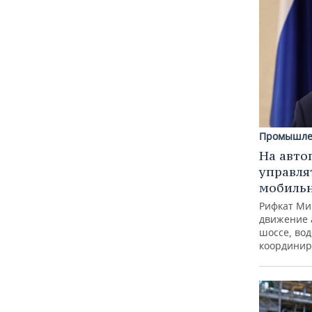
Промышле
На авто
управля
мобиль
Рифкат Ми
движение 
шоссе, вод
координир