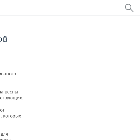
ой
вочного
ла весны
йствующих.
от
, которых
 для
ерках