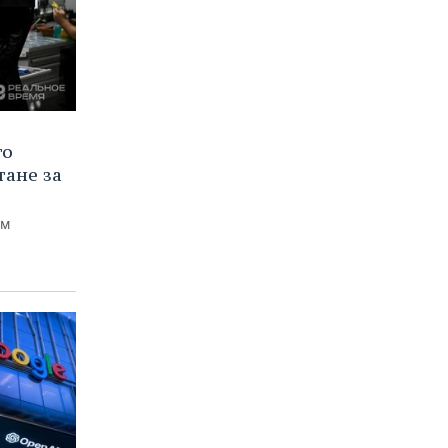
го
тане за
ем