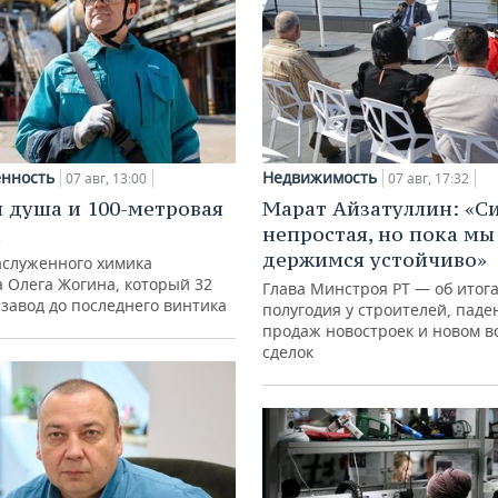
нность
Недвижимость
07 авг, 13:00
07 авг, 17:32
 душа и 100-метровая
Марат Айзатуллин: «С
а
непростая, но пока мы
держимся устойчиво»
аслуженного химика
а Олега Жогина, который 32
Глава Минстроя РТ — об итог
 завод до последнего винтика
полугодия у строителей, паде
продаж новостроек и новом в
сделок