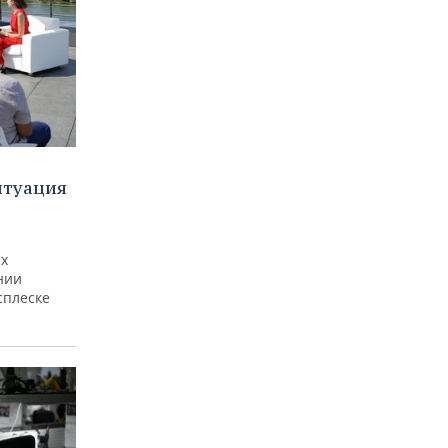
итуация
ах
нии
сплеске