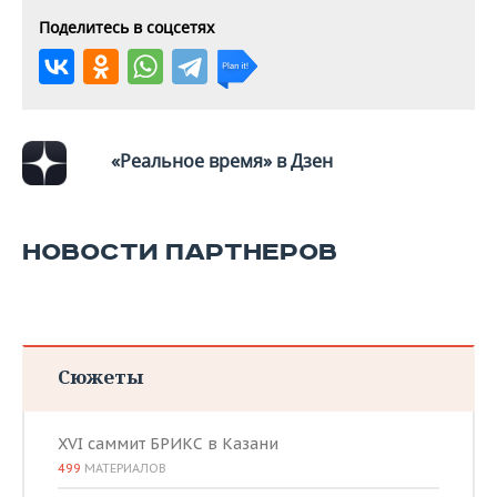
ВОДНЫЕ ВИДЫ СПОРТА
ОБРАЗОВАНИЕ
Поделитесь в соцсетях
ХОККЕЙ С МЯЧОМ
ПРОИСШЕСТВИЯ
«Реальное время» в Дзен
НОВОСТИ ПАРТНЕРОВ
Сюжеты
XVI саммит БРИКС в Казани
499
МАТЕРИАЛОВ