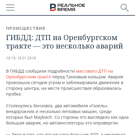
РЕГИОНЫ
ПРОИСШЕСТВИЯ
ГИБДД: ДТП на Оренбургском
БАШКОРТОСТАН
НОВОСТИ
тракте — это несколько аварий
ТАТАРСТАН
АНАЛИТИКА
18:19, 18.01.2018
УДМУРТИЯ
НОВОСТИ АНАЛИТИКИ
ЭКОНОМИКА
В ГИБДД сообщили подробности
массового ДТП на
Оренбургском тракте
ДЕКЛАРАЦИИ О ДОХОДАХ
НОВОСТИ ЭКОНОМИКИ
перед Танковым кольцом. Авария
ПРОМЫШЛЕННОСТЬ
произошла сегодня утром и заблокировала движение в
сторону центра, на месте происшествия образовалась
КОРОЛИ ГОСЗАКАЗА ПФО
ФИНАНСЫ
НОВОСТИ
НЕДВИЖИМОСТЬ
пробка.
ПРОМЫШЛЕННОСТИ
ВУЗЫ ТАТАРСТАНА
БАНКИ
НОВОСТИ НЕДВИЖИМОСТИ
АВТО
Столкнулись бензовоз, два автомобиля «Газель»,
АГРОПРОМ
внедорожник и несколько легковых машин, среди
которых был Maybach. Со стороны это выглядело как одна
КОМУ ПРИНАДЛЕЖАТ
БЮДЖЕТ
НОВОСТИ АВТО
БИЗНЕС
большая авария, но автоинспекторы это опровергли:
ТОРГОВЫЕ ЦЕНТРЫ
МАШИНОСТРОЕНИЕ
ТАТАРСТАНА
ИНВЕСТИЦИИ
НОВОСТИ БИЗНЕСА
ТЕХНОЛОГИИ
— Дело в том, что это не одно большое ДТП, а несколько