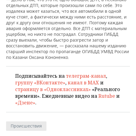
НЕФТЕХИМИЯ
отдельных ДТП, которые произошли сами по себе. Это
издалека может казаться, что все автомобили в одной
РОЗНИЧНАЯ ТОРГОВЛЯ
НОВОСТИ ТЕХНОЛОГИЙ
МЕРОПРИЯТИЯ
НЕФТЬ
куче стоят, а фактически между ними есть расстояние, и
друг к другу они отношения не имеют. Поэтому каждая
ТРАНСПОРТ
IT
НОВОСТИ МЕРОПРИЯТИЙ
СПОРТ
авария оформляется отдельно. Все ДТП с материальным
ОПК
ущербом, но никто не пострадал. Сотрудники ГИБДД
УСЛУГИ
МЕДИА
ВЫЕЗДНАЯ РЕДАКЦИЯ
НОВОСТИ СПОРТА
ОБЩЕСТВО
сразу выехали, чтобы быстро разгрести затор и
ЭНЕРГЕТИКА
восстановить движение, — рассказала нашему изданию
старший инспектор по пропаганде ОГИБДД УМВД России
ТЕЛЕКОММУНИКАЦИИ
БИЗНЕС-БРАНЧИ
ФУТБОЛ
НОВОСТИ ОБЩЕСТВА
ФОТОГАЛЕРЕЯ
по Казани Оксана Кононенко.
ONLINE-КОНФЕРЕНЦИИ
ХОККЕЙ
ВЛАСТЬ
СЮЖЕТЫ
Подписывайтесь на
телеграм-канал
,
ОТКРЫТАЯ ЛЕКЦИЯ
БАСКЕТБОЛ
ИНФРАСТРУКТУРА
СПРАВОЧНИК
группу «ВКонтакте»
,
канал в MAX
и
страницу в «Одноклассниках»
«Реального
ВОЛЕЙБОЛ
ИСТОРИЯ
СПИСОК ПЕРСОН
ПОЛНАЯ ВЕРСИЯ
времени». Ежедневные видео на
Rutube
и
«Дзене»
.
КИБЕРСПОРТ
КУЛЬТУРА
СПИСОК КОМПАНИЙ
ФИГУРНОЕ КАТАНИЕ
МЕДИЦИНА
Происшествия