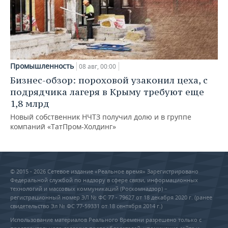
Промышленность
08 авг, 00:00
Бизнес-обзор: пороховой узаконил цеха, с
подрядчика лагеря в Крыму требуют еще
1,8 млрд
Новый собственник НЧТЗ получил долю и в группе
компаний «ТатПром-Холдинг»
© 2015 - 2026 Сетевое издание «Реальное время» Зарегистрировано
Федеральной службой по надзору в сфере связи, информационных
технологий и массовых коммуникаций (Роскомнадзор) –
регистрационный номер ЭЛ № ФС 77 - 79627 от 18 декабря 2020 г. (ранее
свидетельство Эл № ФС 77-59331 от 18 сентября 2014 г.)
Использование материалов Реального Времени разрешено только с