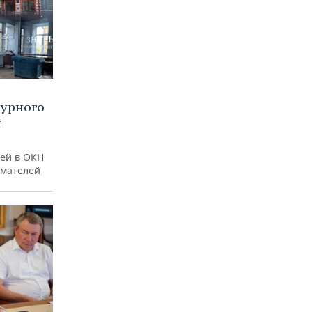
турного
и
ей в ОКН
имателей