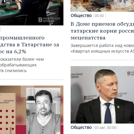
Общество
00:00
В Доме приемов обсуд
татарские корни росс
 промышленного
меценатства
дства в Татарстане за
Завершается работа над ново
ос на 6,2%
«Квартал изящных искусств A
показатели более чем
 обрабатывающих
тв снизились
Общество
03 авг, 00:00