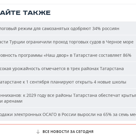
ТАЙТЕ ТАКЖЕ
оговый режим для самозанятых одобряют 34% россиян
сти Турции ограничили проход торговых судов в Черное море
овность программы «Наш двор» в Татарстане составляет 86%
окая урожайность отмечается в трех районах Татарстана
атарстане к 1 сентября планируют открыть 4 новые школы
ниханов: к 2029 году все районы Татарстана обеспечат крыт
и аренами
дажи электронных ОСАГО в России выросли на 65% за семь ме
ВСЕ НОВОСТИ ЗА СЕГОДНЯ