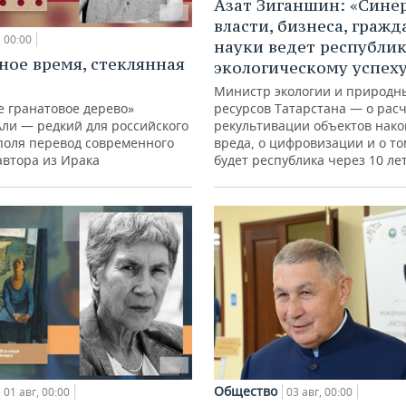
Азат Зиганшин: «Сине
власти, бизнеса, гражд
00:00
науки ведет республик
ное время, стеклянная
экологическому успех
Министр экологии и природн
е гранатовое дерево»
ресурсов Татарстана — о расч
Али — редкий для российского
рекультивации объектов нак
поля перевод современного
вреда, о цифровизации и о то
автора из Ирака
будет республика через 10 ле
Общество
01 авг, 00:00
03 авг, 00:00