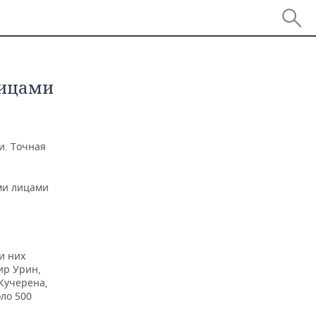
лицами
и. Точная
ми лицами
и них
ир Урин,
Кучерена,
ло 500