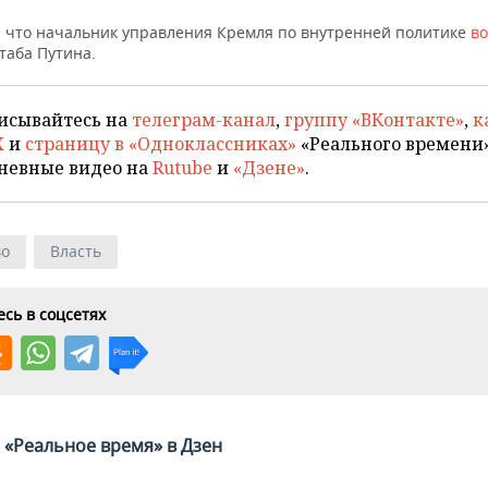
 что начальник управления Кремля по внутренней политике
во
таба Путина.
исывайтесь на
телеграм-канал
,
группу «ВКонтакте»
,
к
X
и
страницу в «Одноклассниках»
«Реального времени»
невные видео на
Rutube
и
«Дзене»
.
во
Власть
сь в соцсетях
«Реальное время» в Дзен