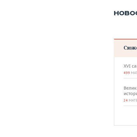
ВОДНЫЕ ВИДЫ СПОРТА
ОБРАЗОВАНИЕ
НОВО
ХОККЕЙ С МЯЧОМ
ПРОИСШЕСТВИЯ
Сюж
XVI с
499
МА
Велик
истор
24
МАТ