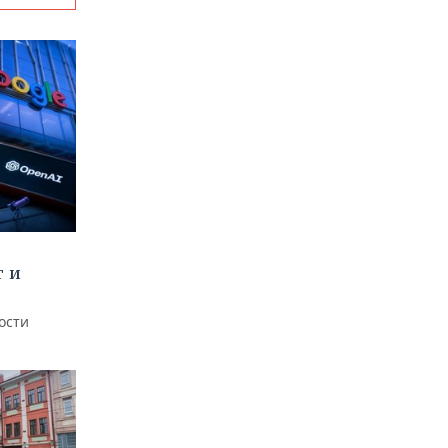
т и
ости