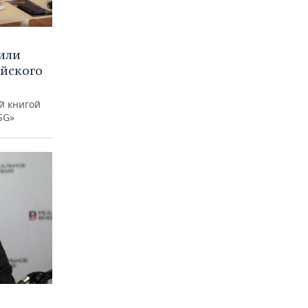
или
ийского
й книгой
SG»