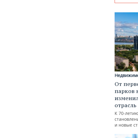
Недвижим
От перв
парков 
изменил
отрасль
К 70-лети
становлен
и новые с