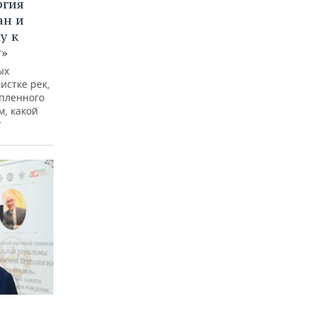
ргия
ан и
у к
у»
ых
истке рек,
опленного
м, какой
т