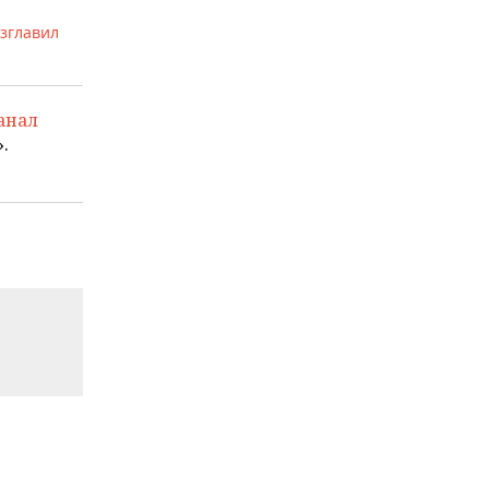
зглавил
анал
.