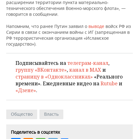
НЕФТЕХИМИЯ
расширении территории пункта материально-
технического обеспечения Военно-морского флота», —
РОЗНИЧНАЯ ТОРГОВЛЯ
НОВОСТИ ТЕХНОЛОГИЙ
МЕРОПРИЯТИЯ
говорится в сообщении.
НЕФТЬ
ТРАНСПОРТ
IT
НОВОСТИ МЕРОПРИЯТИЙ
СПОРТ
Напомним, что ранее Путин заявил о
выводе
войск РФ из
ОПК
Сирии в связи с окончанием войны с ИГ (запрещенная в
РФ террористическая организация «Исламское
УСЛУГИ
МЕДИА
ВЫЕЗДНАЯ РЕДАКЦИЯ
НОВОСТИ СПОРТА
ОБЩЕСТВО
государство»).
ЭНЕРГЕТИКА
ТЕЛЕКОММУНИКАЦИИ
БИЗНЕС-БРАНЧИ
ФУТБОЛ
НОВОСТИ ОБЩЕСТВА
ФОТОГАЛЕРЕЯ
Подписывайтесь на
телеграм-канал
,
ONLINE-КОНФЕРЕНЦИИ
ХОККЕЙ
ВЛАСТЬ
СЮЖЕТЫ
группу «ВКонтакте»
,
канал в MAX
и
страницу в «Одноклассниках»
«Реального
ОТКРЫТАЯ ЛЕКЦИЯ
БАСКЕТБОЛ
ИНФРАСТРУКТУРА
СПРАВОЧНИК
времени». Ежедневные видео на
Rutube
и
«Дзене»
.
ВОЛЕЙБОЛ
ИСТОРИЯ
СПИСОК ПЕРСОН
ПОЛНАЯ ВЕРСИЯ
КИБЕРСПОРТ
КУЛЬТУРА
СПИСОК КОМПАНИЙ
Общество
Власть
ФИГУРНОЕ КАТАНИЕ
МЕДИЦИНА
Поделитесь в соцсетях