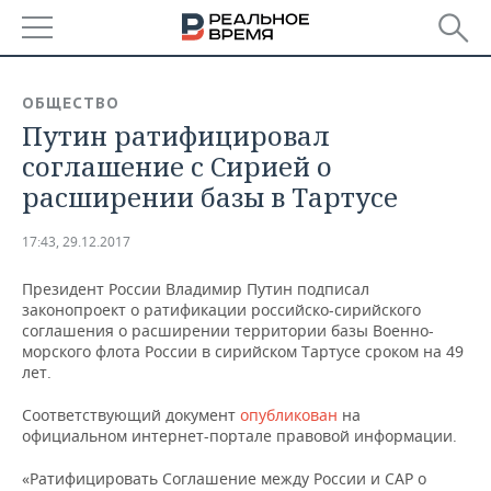
РЕГИОНЫ
ОБЩЕСТВО
Путин ратифицировал
БАШКОРТОСТАН
НОВОСТИ
соглашение с Сирией о
ТАТАРСТАН
АНАЛИТИКА
расширении базы в Тартусе
УДМУРТИЯ
НОВОСТИ АНАЛИТИКИ
ЭКОНОМИКА
17:43, 29.12.2017
ДЕКЛАРАЦИИ О ДОХОДАХ
НОВОСТИ ЭКОНОМИКИ
ПРОМЫШЛЕННОСТЬ
Президент России Владимир Путин подписал
законопроект о ратификации российско-сирийского
КОРОЛИ ГОСЗАКАЗА ПФО
ФИНАНСЫ
НОВОСТИ
НЕДВИЖИМОСТЬ
соглашения о расширении территории базы Военно-
ПРОМЫШЛЕННОСТИ
морского флота России в сирийском Тартусе сроком на 49
лет.
ВУЗЫ ТАТАРСТАНА
БАНКИ
НОВОСТИ НЕДВИЖИМОСТИ
АВТО
АГРОПРОМ
Соответствующий документ
опубликован
на
КОМУ ПРИНАДЛЕЖАТ
БЮДЖЕТ
НОВОСТИ АВТО
БИЗНЕС
официальном интернет-портале правовой информации.
ТОРГОВЫЕ ЦЕНТРЫ
МАШИНОСТРОЕНИЕ
ТАТАРСТАНА
«Ратифицировать Соглашение между России и САР о
ИНВЕСТИЦИИ
НОВОСТИ БИЗНЕСА
ТЕХНОЛОГИИ