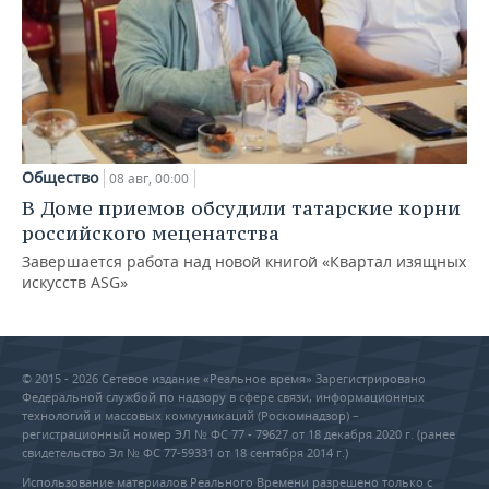
Общество
08 авг, 00:00
В Доме приемов обсудили татарские корни
российского меценатства
Завершается работа над новой книгой «Квартал изящных
искусств ASG»
© 2015 - 2026 Сетевое издание «Реальное время» Зарегистрировано
Федеральной службой по надзору в сфере связи, информационных
технологий и массовых коммуникаций (Роскомнадзор) –
регистрационный номер ЭЛ № ФС 77 - 79627 от 18 декабря 2020 г. (ранее
свидетельство Эл № ФС 77-59331 от 18 сентября 2014 г.)
Использование материалов Реального Времени разрешено только с