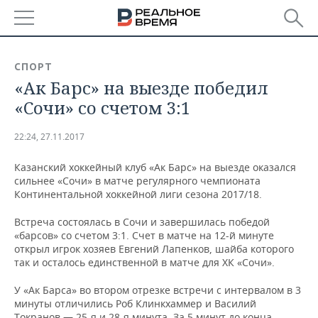
РЕГИОНЫ
СПОРТ
«Ак Барс» на выезде победил
БАШКОРТОСТАН
НОВОСТИ
«Сочи» со счетом 3:1
ТАТАРСТАН
АНАЛИТИКА
22:24, 27.11.2017
УДМУРТИЯ
НОВОСТИ АНАЛИТИКИ
ЭКОНОМИКА
Казанский хоккейный клуб «Ак Барс» на выезде оказался
сильнее «Сочи» в матче регулярного чемпионата
ДЕКЛАРАЦИИ О ДОХОДАХ
НОВОСТИ ЭКОНОМИКИ
ПРОМЫШЛЕННОСТЬ
Континентальной хоккейной лиги сезона 2017/18.
КОРОЛИ ГОСЗАКАЗА ПФО
ФИНАНСЫ
НОВОСТИ
НЕДВИЖИМОСТЬ
Встреча состоялась в Сочи и завершилась победой
ПРОМЫШЛЕННОСТИ
«барсов» со счетом 3:1. Счет в матче на 12-й минуте
ВУЗЫ ТАТАРСТАНА
БАНКИ
НОВОСТИ НЕДВИЖИМОСТИ
АВТО
открыл игрок хозяев Евгений Лапенков, шайба которого
АГРОПРОМ
так и осталось единственной в матче для ХК «Сочи».
КОМУ ПРИНАДЛЕЖАТ
БЮДЖЕТ
НОВОСТИ АВТО
БИЗНЕС
ТОРГОВЫЕ ЦЕНТРЫ
МАШИНОСТРОЕНИЕ
У «Ак Барса» во втором отрезке встречи с интервалом в 3
ТАТАРСТАНА
минуты отличились Роб Клинкхаммер и Василий
ИНВЕСТИЦИИ
НОВОСТИ БИЗНЕСА
ТЕХНОЛОГИИ
Токранов — 25-я и 28-я минута. За 5 минут до конца