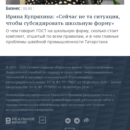
Бизнес
00:00
Ирина Купряхина: «Сейчас не та ситуация,
чтобы субсидировать школьную форму»
О чем говорит ГОСТ на школьную форму, сколько стоит
комплект, отшитый по всем правилам, и в чем главные
проблемы швейной промышленности Татарстана
© 2015 - 2026 Сетевое издание «Реальное время» Зарегистрировано
Федеральной службой по надзору в сфере связи, информационных
технологий и массовых коммуникаций (Роскомнадзор) –
регистрационный номер ЭЛ № ФС 77 - 79627 от 18 декабря 2020 г. (ранее
свидетельство Эл № ФС 77-59331 от 18 сентября 2014 г.)
Использование материалов Реального Времени разрешено только с
предварительного согласия правообладателей, упоминание сайта и
прямая гиперссылка обязательны при частичном или полном
воспроизведении материалов.
18+