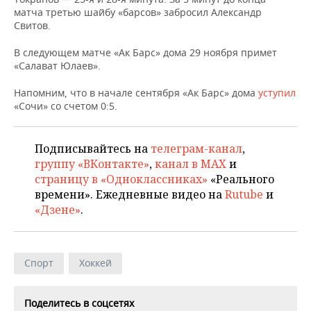
НЕФТЕХИМИЯ
матча третью шайбу «барсов» забросил Александр
Свитов.
РОЗНИЧНАЯ ТОРГОВЛЯ
НОВОСТИ ТЕХНОЛОГИЙ
МЕРОПРИЯТИЯ
НЕФТЬ
В следующем матче «Ак Барс» дома 29 ноября примет
ТРАНСПОРТ
IT
НОВОСТИ МЕРОПРИЯТИЙ
СПОРТ
«Салават Юлаев».
ОПК
УСЛУГИ
МЕДИА
ВЫЕЗДНАЯ РЕДАКЦИЯ
НОВОСТИ СПОРТА
ОБЩЕСТВО
Напомним, что в начале сентября «Ак Барс» дома
уступил
ЭНЕРГЕТИКА
«Сочи» со счетом 0:5.
ТЕЛЕКОММУНИКАЦИИ
БИЗНЕС-БРАНЧИ
ФУТБОЛ
НОВОСТИ ОБЩЕСТВА
ФОТОГАЛЕРЕЯ
Подписывайтесь на
телеграм-канал
,
ONLINE-КОНФЕРЕНЦИИ
ХОККЕЙ
ВЛАСТЬ
СЮЖЕТЫ
группу «ВКонтакте»
,
канал в MAX
и
страницу в «Одноклассниках»
«Реального
ОТКРЫТАЯ ЛЕКЦИЯ
БАСКЕТБОЛ
ИНФРАСТРУКТУРА
СПРАВОЧНИК
времени». Ежедневные видео на
Rutube
и
«Дзене»
.
ВОЛЕЙБОЛ
ИСТОРИЯ
СПИСОК ПЕРСОН
ПОЛНАЯ ВЕРСИЯ
КИБЕРСПОРТ
КУЛЬТУРА
СПИСОК КОМПАНИЙ
Спорт
Хоккей
ФИГУРНОЕ КАТАНИЕ
МЕДИЦИНА
Поделитесь в соцсетях