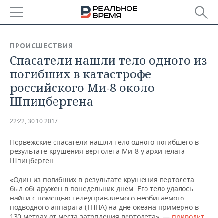
РЕГИОНЫ
ПРОИСШЕСТВИЯ
Спасатели нашли тело одного из
БАШКОРТОСТАН
НОВОСТИ
погибших в катастрофе
ТАТАРСТАН
АНАЛИТИКА
российского Ми-8 около
Шпицбергена
УДМУРТИЯ
НОВОСТИ АНАЛИТИКИ
ЭКОНОМИКА
22:22, 30.10.2017
ДЕКЛАРАЦИИ О ДОХОДАХ
НОВОСТИ ЭКОНОМИКИ
ПРОМЫШЛЕННОСТЬ
Норвежские спасатели нашли тело одного погибшего в
КОРОЛИ ГОСЗАКАЗА ПФО
ФИНАНСЫ
НОВОСТИ
НЕДВИЖИМОСТЬ
результате крушения вертолета Ми-8 у архипелага
ПРОМЫШЛЕННОСТИ
Шпицберген.
ВУЗЫ ТАТАРСТАНА
БАНКИ
НОВОСТИ НЕДВИЖИМОСТИ
АВТО
АГРОПРОМ
«Один из погибших в результате крушения вертолета
был обнаружен в понедельник днем. Его тело удалось
КОМУ ПРИНАДЛЕЖАТ
БЮДЖЕТ
НОВОСТИ АВТО
БИЗНЕС
найти с помощью телеуправляемого необитаемого
ТОРГОВЫЕ ЦЕНТРЫ
МАШИНОСТРОЕНИЕ
ТАТАРСТАНА
подводного аппарата (ТНПА) на дне океана примерно в
ИНВЕСТИЦИИ
НОВОСТИ БИЗНЕСА
ТЕХНОЛОГИИ
130 метрах от места затопления вертолета», —
приводит