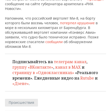
НЕФТЕХИМИЯ
сообщение на сайте губернатора архипелага «РИА
Новости».
РОЗНИЧНАЯ ТОРГОВЛЯ
НОВОСТИ ТЕХНОЛОГИЙ
МЕРОПРИЯТИЯ
НЕФТЬ
Напомним, что российский вертолет Ми-8, на борту
ТРАНСПОРТ
IT
НОВОСТИ МЕРОПРИЯТИЙ
СПОРТ
которого были восемь человек,
потерпел крушение
в
ОПК
море в нескольких километрах от Баренцбурга. В
УСЛУГИ
МЕДИА
ВЫЕЗДНАЯ РЕДАКЦИЯ
НОВОСТИ СПОРТА
ОБЩЕСТВО
обслуживавшей вертолет компании «Конверс Авиа»
ЭНЕРГЕТИКА
заявили, что судно было технически исправно. Позже
норвежские спасатели
сообщили
об обнаружении
ТЕЛЕКОММУНИКАЦИИ
БИЗНЕС-БРАНЧИ
ФУТБОЛ
НОВОСТИ ОБЩЕСТВА
ФОТОГАЛЕРЕЯ
обломков Ми-8.
ONLINE-КОНФЕРЕНЦИИ
ХОККЕЙ
ВЛАСТЬ
СЮЖЕТЫ
Подписывайтесь на
телеграм-канал
,
ОТКРЫТАЯ ЛЕКЦИЯ
БАСКЕТБОЛ
ИНФРАСТРУКТУРА
СПРАВОЧНИК
группу «ВКонтакте»
,
канал в MAX
и
страницу в «Одноклассниках»
«Реального
ВОЛЕЙБОЛ
ИСТОРИЯ
СПИСОК ПЕРСОН
ПОЛНАЯ ВЕРСИЯ
времени». Ежедневные видео на
Rutube
и
«Дзене»
.
КИБЕРСПОРТ
КУЛЬТУРА
СПИСОК КОМПАНИЙ
ФИГУРНОЕ КАТАНИЕ
МЕДИЦИНА
Происшествия