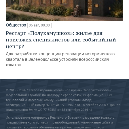
Общество
06 авг, 00:00
Рестарт «Полукамушков»: жилье для
приезжих специалистов или событийный
центр?
Для разработки концепции реновации исторического
квартала в Зеленодольске устроили всероссийский
хакатон
© 2015 - 2026 Сетевое издание «Реальное время» Зарегистрировано
Федеральной службой по надзору в сфере связи, информационных
технологий и массовых коммуникаций (Роскомнадзор) –
регистрационный номер ЭЛ № ФС 77 - 79627 от 18 декабря 2020 г. (ранее
свидетельство Эл № ФС 77-59331 от 18 сентября 2014 г.)
Использование материалов Реального Времени разрешено только с
предварительного согласия правообладателей, упоминание сайта и
прямая гиперссылка обязательны при частичном или полном