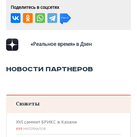
ВОДНЫЕ ВИДЫ СПОРТА
ОБРАЗОВАНИЕ
Поделитесь в соцсетях
ХОККЕЙ С МЯЧОМ
ПРОИСШЕСТВИЯ
«Реальное время» в Дзен
НОВОСТИ ПАРТНЕРОВ
Сюжеты
XVI саммит БРИКС в Казани
499
МАТЕРИАЛОВ