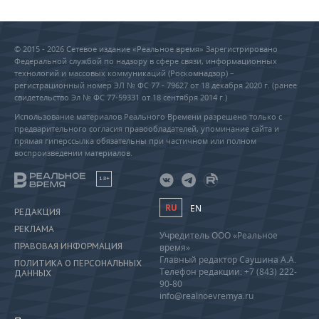
© 2015 - 2026 Сетевое издание «Реальное время» Зарегистрировано
Федеральной службой по надзору в сфере связи, информационных
технологий и массовых коммуникаций (Роскомнадзор) –
регистрационный номер ЭЛ № ФС 77 - 79627 от 18 декабря 2020 г. (ранее
свидетельство Эл № ФС 77-59331 от 18 сентября 2014 г.)
Использование материалов Реального Времени разрешено только с
предварительного согласия правообладателей, упоминание сайта и
прямая гиперссылка обязательны при частичном или полном
воспроизведении материалов.
18+
RU
EN
РЕДАКЦИЯ
РЕКЛАМА
Учредитель ООО «Реальное
ПРАВОВАЯ ИНФОРМАЦИЯ
время»
Главный редактор Саушина А.А.
ПОЛИТИКА О ПЕРСОНАЛЬНЫХ
Телефон редакции: +7 (843) 222-
ДАННЫХ
90-80
info@realnoevremya.ru