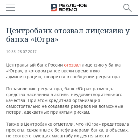
РЕГИОНЫ
Центробанк отозвал лицензию у
БАШКОРТОСТАН
НОВОСТИ
банка «Югра»
ТАТАРСТАН
АНАЛИТИКА
10:38, 28.07.2017
УДМУРТИЯ
НОВОСТИ АНАЛИТИКИ
ЭКОНОМИКА
Центральный банк России
отозвал
лицензию у банка
«Югра», в котором ранее ввели временную
администрацию, говорится в сообщении регулятора.
ДЕКЛАРАЦИИ О ДОХОДАХ
НОВОСТИ ЭКОНОМИКИ
ПРОМЫШЛЕННОСТЬ
По заявлению регулятора, банк «Югра» размещал
КОРОЛИ ГОСЗАКАЗА ПФО
ФИНАНСЫ
НОВОСТИ
НЕДВИЖИМОСТЬ
средства населения в активы неудовлетворительного
ПРОМЫШЛЕННОСТИ
качества. При этом кредитная организация
самостоятельно не создавала резервов на возможные
ВУЗЫ ТАТАРСТАНА
БАНКИ
НОВОСТИ НЕДВИЖИМОСТИ
АВТО
АГРОПРОМ
потери, адекватных принятым рискам.
КОМУ ПРИНАДЛЕЖАТ
БЮДЖЕТ
НОВОСТИ АВТО
БИЗНЕС
Также в Центробанке отметили, что «Югра» кредитовала
ТОРГОВЫЕ ЦЕНТРЫ
МАШИНОСТРОЕНИЕ
проекты, связанные с бенефициарами банка, в объемах,
ТАТАРСТАНА
ИНВЕСТИЦИИ
НОВОСТИ БИЗНЕСА
ТЕХНОЛОГИИ
не соответствующих масштабу их деятельности.