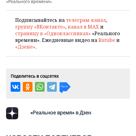
ВОДНЫЕ ВИДЫ СПОРТА
ОБРАЗОВАНИЕ
«Реального времени».
ХОККЕЙ С МЯЧОМ
ПРОИСШЕСТВИЯ
Подписывайтесь на
телеграм-канал
,
группу «ВКонтакте»
,
канал в MAX
и
страницу в «Одноклассниках»
«Реального
времени». Ежедневные видео на
Rutube
и
«Дзене»
.
Поделитесь в соцсетях
«Реальное время» в Дзен