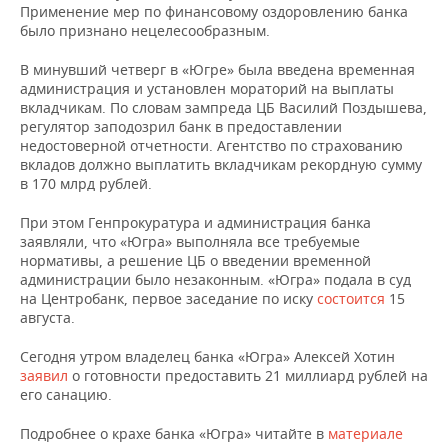
НЕФТЕХИМИЯ
Применение мер по финансовому оздоровлению банка
было признано нецелесообразным.
РОЗНИЧНАЯ ТОРГОВЛЯ
НОВОСТИ ТЕХНОЛОГИЙ
МЕРОПРИЯТИЯ
НЕФТЬ
В минувший четверг в «Югре» была введена временная
ТРАНСПОРТ
IT
НОВОСТИ МЕРОПРИЯТИЙ
СПОРТ
администрация и установлен мораторий на выплаты
ОПК
вкладчикам. По словам зампреда ЦБ Василий Поздышева,
регулятор заподозрил банк в предоставлении
УСЛУГИ
МЕДИА
ВЫЕЗДНАЯ РЕДАКЦИЯ
НОВОСТИ СПОРТА
ОБЩЕСТВО
ЭНЕРГЕТИКА
недостоверной отчетности. Агентство по страхованию
вкладов должно выплатить вкладчикам рекордную сумму
ТЕЛЕКОММУНИКАЦИИ
БИЗНЕС-БРАНЧИ
ФУТБОЛ
НОВОСТИ ОБЩЕСТВА
ФОТОГАЛЕРЕЯ
в 170 млрд рублей.
ONLINE-КОНФЕРЕНЦИИ
ХОККЕЙ
ВЛАСТЬ
СЮЖЕТЫ
При этом Генпрокуратура и администрация банка
заявляли, что «Югра» выполняла все требуемые
нормативы, а решение ЦБ о введении временной
ОТКРЫТАЯ ЛЕКЦИЯ
БАСКЕТБОЛ
ИНФРАСТРУКТУРА
СПРАВОЧНИК
администрации было незаконным. «Югра» подала в суд
на Центробанк, первое заседание по иску
состоится
15
ВОЛЕЙБОЛ
ИСТОРИЯ
СПИСОК ПЕРСОН
ПОЛНАЯ ВЕРСИЯ
августа.
Сегодня утром владелец банка «Югра» Алексей Хотин
КИБЕРСПОРТ
КУЛЬТУРА
СПИСОК КОМПАНИЙ
заявил
о готовности предоставить 21 миллиард рублей на
его санацию.
ФИГУРНОЕ КАТАНИЕ
МЕДИЦИНА
Подробнее о крахе банка «Югра» читайте в
материале