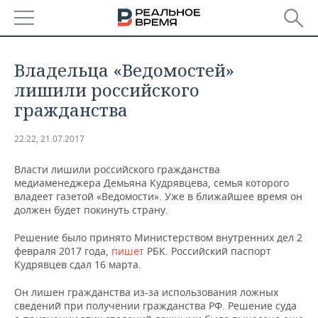
РЕГИОНЫ
Владельца «Ведомостей»
БАШКОРТОСТАН
НОВОСТИ
лишили российского
гражданства
ТАТАРСТАН
АНАЛИТИКА
22:22, 21.07.2017
УДМУРТИЯ
НОВОСТИ АНАЛИТИКИ
ЭКОНОМИКА
Власти лишили российского гражданства
ДЕКЛАРАЦИИ О ДОХОДАХ
НОВОСТИ ЭКОНОМИКИ
ПРОМЫШЛЕННОСТЬ
медиаменеджера Демьяна Кудрявцева, семья которого
владеет газетой «Ведомости». Уже в ближайшее время он
должен будет покинуть страну.
КОРОЛИ ГОСЗАКАЗА ПФО
ФИНАНСЫ
НОВОСТИ
НЕДВИЖИМОСТЬ
ПРОМЫШЛЕННОСТИ
Решение было принято Министерством внутренних дел 2
ВУЗЫ ТАТАРСТАНА
БАНКИ
НОВОСТИ НЕДВИЖИМОСТИ
АВТО
февраля 2017 года,
пишет
РБК. Российский паспорт
АГРОПРОМ
Кудрявцев сдал 16 марта.
КОМУ ПРИНАДЛЕЖАТ
БЮДЖЕТ
НОВОСТИ АВТО
БИЗНЕС
ТОРГОВЫЕ ЦЕНТРЫ
МАШИНОСТРОЕНИЕ
Он лишен гражданства из-за использования ложных
ТАТАРСТАНА
сведений при получении гражданства РФ. Решение суда
ИНВЕСТИЦИИ
НОВОСТИ БИЗНЕСА
ТЕХНОЛОГИИ