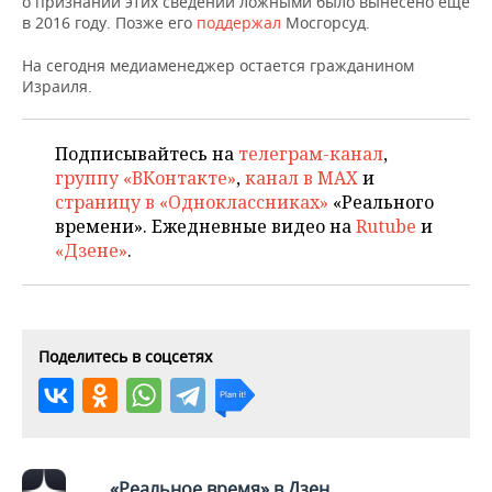
о признании этих сведений ложными было вынесено еще
НЕФТЕХИМИЯ
в 2016 году. Позже его
поддержал
Мосгорсуд.
РОЗНИЧНАЯ ТОРГОВЛЯ
НОВОСТИ ТЕХНОЛОГИЙ
МЕРОПРИЯТИЯ
НЕФТЬ
На сегодня медиаменеджер остается гражданином
Израиля.
ТРАНСПОРТ
IT
НОВОСТИ МЕРОПРИЯТИЙ
СПОРТ
ОПК
УСЛУГИ
МЕДИА
ВЫЕЗДНАЯ РЕДАКЦИЯ
НОВОСТИ СПОРТА
ОБЩЕСТВО
Подписывайтесь на
телеграм-канал
,
ЭНЕРГЕТИКА
группу «ВКонтакте»
,
канал в MAX
и
ТЕЛЕКОММУНИКАЦИИ
БИЗНЕС-БРАНЧИ
ФУТБОЛ
НОВОСТИ ОБЩЕСТВА
ФОТОГАЛЕРЕЯ
страницу в «Одноклассниках»
«Реального
времени». Ежедневные видео на
Rutube
и
ONLINE-КОНФЕРЕНЦИИ
ХОККЕЙ
ВЛАСТЬ
СЮЖЕТЫ
«Дзене»
.
ОТКРЫТАЯ ЛЕКЦИЯ
БАСКЕТБОЛ
ИНФРАСТРУКТУРА
СПРАВОЧНИК
ВОЛЕЙБОЛ
ИСТОРИЯ
СПИСОК ПЕРСОН
ПОЛНАЯ ВЕРСИЯ
Поделитесь в соцсетях
КИБЕРСПОРТ
КУЛЬТУРА
СПИСОК КОМПАНИЙ
ФИГУРНОЕ КАТАНИЕ
МЕДИЦИНА
«Реальное время» в Дзен