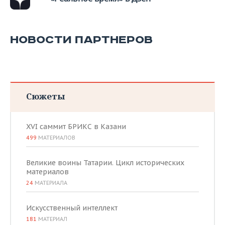
ВОДНЫЕ ВИДЫ СПОРТА
ОБРАЗОВАНИЕ
ХОККЕЙ С МЯЧОМ
ПРОИСШЕСТВИЯ
НОВОСТИ ПАРТНЕРОВ
Сюжеты
XVI саммит БРИКС в Казани
499
МАТЕРИАЛОВ
Великие воины Татарии. Цикл исторических
материалов
24
МАТЕРИАЛА
Искусственный интеллект
181
МАТЕРИАЛ