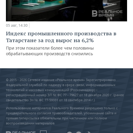
05 авг, 14:30
Индекс промышленного производства в
Татарстане за год вырос на 6,2%
При этом показатели более чем половины
обрабатывающих производств снизились
© 2015 - 2026 Сетевое издание «Реальное время» Зарегистрировано
Федеральной службой по надзору в сфере связи, информационных
технологий и массовых коммуникаций (Роскомнадзор) –
регистрационный номер ЭЛ № ФС 77 - 79627 от 18 декабря 2020 г. (ранее
свидетельство Эл № ФС 77-59331 от 18 сентября 2014 г.)
Использование материалов Реального Времени разрешено только с
предварительного согласия правообладателей, упоминание сайта и
прямая гиперссылка обязательны при частичном или полном
воспроизведении материалов.