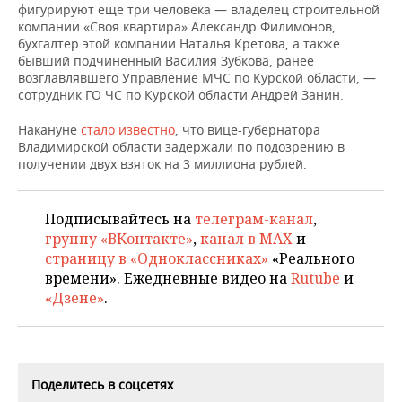
НЕФТЕХИМИЯ
фигурируют еще три человека — владелец строительной
компании «Своя квартира» Александр Филимонов,
РОЗНИЧНАЯ ТОРГОВЛЯ
НОВОСТИ ТЕХНОЛОГИЙ
МЕРОПРИЯТИЯ
бухгалтер этой компании Наталья Кретова, а также
НЕФТЬ
бывший подчиненный Василия Зубкова, ранее
ТРАНСПОРТ
IT
НОВОСТИ МЕРОПРИЯТИЙ
СПОРТ
возглавлявшего Управление МЧС по Курской области, —
ОПК
сотрудник ГО ЧС по Курской области Андрей Занин.
УСЛУГИ
МЕДИА
ВЫЕЗДНАЯ РЕДАКЦИЯ
НОВОСТИ СПОРТА
ОБЩЕСТВО
ЭНЕРГЕТИКА
Накануне
стало известно
, что вице-губернатора
Владимирской области задержали по подозрению в
ТЕЛЕКОММУНИКАЦИИ
БИЗНЕС-БРАНЧИ
ФУТБОЛ
НОВОСТИ ОБЩЕСТВА
ФОТОГАЛЕРЕЯ
получении двух взяток на 3 миллиона рублей.
ONLINE-КОНФЕРЕНЦИИ
ХОККЕЙ
ВЛАСТЬ
СЮЖЕТЫ
Подписывайтесь на
телеграм-канал
,
группу «ВКонтакте»
,
канал в MAX
и
ОТКРЫТАЯ ЛЕКЦИЯ
БАСКЕТБОЛ
ИНФРАСТРУКТУРА
СПРАВОЧНИК
страницу в «Одноклассниках»
«Реального
времени». Ежедневные видео на
Rutube
и
ВОЛЕЙБОЛ
ИСТОРИЯ
СПИСОК ПЕРСОН
ПОЛНАЯ ВЕРСИЯ
«Дзене»
.
КИБЕРСПОРТ
КУЛЬТУРА
СПИСОК КОМПАНИЙ
ФИГУРНОЕ КАТАНИЕ
МЕДИЦИНА
Поделитесь в соцсетях