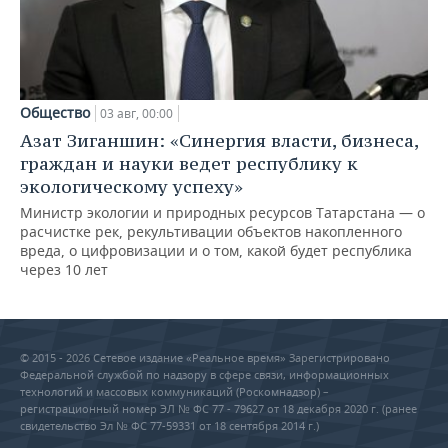
Общество
03 авг, 00:00
Азат Зиганшин: «Синергия власти, бизнеса,
граждан и науки ведет республику к
экологическому успеху»
Министр экологии и природных ресурсов Татарстана — о
расчистке рек, рекультивации объектов накопленного
вреда, о цифровизации и о том, какой будет республика
через 10 лет
© 2015 - 2026 Сетевое издание «Реальное время» Зарегистрировано
Федеральной службой по надзору в сфере связи, информационных
технологий и массовых коммуникаций (Роскомнадзор) –
регистрационный номер ЭЛ № ФС 77 - 79627 от 18 декабря 2020 г. (ранее
свидетельство Эл № ФС 77-59331 от 18 сентября 2014 г.)