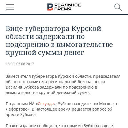
РЕГИОНЫ
Вице-губернатора Курской
БАШКОРТОСТАН
НОВОСТИ
области задержали по
подозрению в вымогательстве
ТАТАРСТАН
АНАЛИТИКА
крупной суммы денег
УДМУРТИЯ
НОВОСТИ АНАЛИТИКИ
ЭКОНОМИКА
18:00, 05.06.2017
ДЕКЛАРАЦИИ О ДОХОДАХ
НОВОСТИ ЭКОНОМИКИ
ПРОМЫШЛЕННОСТЬ
Заместителя губернатора Курской области, председателя
областного комитета региональной безопасности
КОРОЛИ ГОСЗАКАЗА ПФО
ФИНАНСЫ
НОВОСТИ
НЕДВИЖИМОСТЬ
Василия Зубкова задержали по подозрению в
ПРОМЫШЛЕННОСТИ
вымогательстве крупной денежной суммы.
ВУЗЫ ТАТАРСТАНА
БАНКИ
НОВОСТИ НЕДВИЖИМОСТИ
АВТО
АГРОПРОМ
По данным ИА «
Секунда
», Зубков находится «в Москве, в
Лефортово». В настоящее время решается вопрос об
КОМУ ПРИНАДЛЕЖАТ
БЮДЖЕТ
НОВОСТИ АВТО
БИЗНЕС
аресте Зубкова.
ТОРГОВЫЕ ЦЕНТРЫ
МАШИНОСТРОЕНИЕ
ТАТАРСТАНА
ИНВЕСТИЦИИ
НОВОСТИ БИЗНЕСА
ТЕХНОЛОГИИ
Позже издание сообщило, что помимо Зубкова в деле