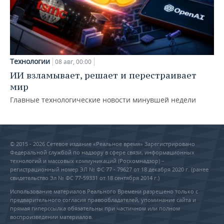
Технологии
08 авг, 00:00
ИИ взламывает, решает и перестраивает
мир
Главные технологические новости минувшей недели
© 2015 - 2026 Сетевое издание «Реальное время» Зарегистрировано
Федеральной службой по надзору в сфере связи, информационных
технологий и массовых коммуникаций (Роскомнадзор) –
регистрационный номер ЭЛ № ФС 77 - 79627 от 18 декабря 2020 г. (ранее
свидетельство Эл № ФС 77-59331 от 18 сентября 2014 г.)
Использование материалов Реального Времени разрешено только с
предварительного согласия правообладателей, упоминание сайта и
прямая гиперссылка обязательны при частичном или полном
воспроизведении материалов.