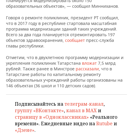
планируется модернизировать около 150
НЕФТЕХИМИЯ
образовательных объектов», — сообщил Минниханов.
РОЗНИЧНАЯ ТОРГОВЛЯ
НОВОСТИ ТЕХНОЛОГИЙ
МЕРОПРИЯТИЯ
НЕФТЬ
Говоря о ремонте поликлиник, президент РТ сообщил,
что в 2017 году в республике стартовала масштабная
ТРАНСПОРТ
IT
НОВОСТИ МЕРОПРИЯТИЙ
СПОРТ
программа модернизации зданий таких учреждений.
ОПК
Всего за два года планируется отремонтировать 197
УСЛУГИ
МЕДИА
ВЫЕЗДНАЯ РЕДАКЦИЯ
НОВОСТИ СПОРТА
ОБЩЕСТВО
объектов здравоохранения,
сообщает
пресс-служба
ЭНЕРГЕТИКА
главы республики.
ТЕЛЕКОММУНИКАЦИИ
БИЗНЕС-БРАНЧИ
ФУТБОЛ
НОВОСТИ ОБЩЕСТВА
ФОТОГАЛЕРЕЯ
Отметим, что в двухлетнюю программу модернизации и
укрепления поликлиник Татарстана
вложат
7,5 млрд
ONLINE-КОНФЕРЕНЦИИ
ХОККЕЙ
ВЛАСТЬ
СЮЖЕТЫ
рублей. Также ранее в Минстрое
рассказали
, что в
Татарстане работы по капитальному ремонту
ОТКРЫТАЯ ЛЕКЦИЯ
БАСКЕТБОЛ
ИНФРАСТРУКТУРА
СПРАВОЧНИК
образовательных учреждений работы организованы на
146 объектах (36 школ и 110 детских садов).
ВОЛЕЙБОЛ
ИСТОРИЯ
СПИСОК ПЕРСОН
ПОЛНАЯ ВЕРСИЯ
Подписывайтесь на
телеграм-канал
,
КИБЕРСПОРТ
КУЛЬТУРА
СПИСОК КОМПАНИЙ
группу «ВКонтакте»
,
канал в MAX
и
страницу в «Одноклассниках»
«Реального
ФИГУРНОЕ КАТАНИЕ
МЕДИЦИНА
времени». Ежедневные видео на
Rutube
и
«Дзене»
.