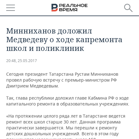
РЕГИОНЫ
Минниханов доложил
БАШКОРТОСТАН
НОВОСТИ
Медведеву о ходе капремонта
школ и поликлиник
ТАТАРСТАН
АНАЛИТИКА
20:48, 25.05.2017
УДМУРТИЯ
НОВОСТИ АНАЛИТИКИ
ЭКОНОМИКА
Сегодня президент Татарстана Рустам Минниханов
ДЕКЛАРАЦИИ О ДОХОДАХ
НОВОСТИ ЭКОНОМИКИ
ПРОМЫШЛЕННОСТЬ
провел рабочую встречу с премьер-министром РФ
Дмитрием Медведевым.
КОРОЛИ ГОСЗАКАЗА ПФО
ФИНАНСЫ
НОВОСТИ
НЕДВИЖИМОСТЬ
Так, глава республики доложил главе Кабмина РФ о ходе
ПРОМЫШЛЕННОСТИ
капитального ремонта в образовательных учреждениях.
ВУЗЫ ТАТАРСТАНА
БАНКИ
НОВОСТИ НЕДВИЖИМОСТИ
АВТО
АГРОПРОМ
«На протяжении целого ряда лет в Татарстане ведется
ремонт всех школ старше 30 лет. Данная программа
КОМУ ПРИНАДЛЕЖАТ
БЮДЖЕТ
НОВОСТИ АВТО
БИЗНЕС
ТОРГОВЫЕ ЦЕНТРЫ
МАШИНОСТРОЕНИЕ
практически завершается. Мы перешли к ремонту
ТАТАРСТАНА
детских дошкольных учреждений. Всего в этом году
ИНВЕСТИЦИИ
НОВОСТИ БИЗНЕСА
ТЕХНОЛОГИИ