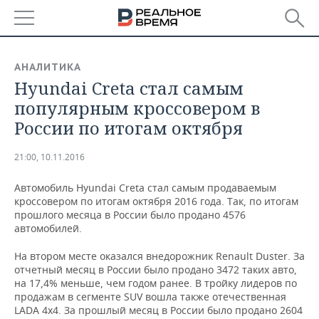
РЕГИОНЫ
АНАЛИТИКА
Hyundai Creta стал самым
БАШКОРТОСТАН
НОВОСТИ
популярным кроссовером в
ТАТАРСТАН
АНАЛИТИКА
России по итогам октября
УДМУРТИЯ
НОВОСТИ АНАЛИТИКИ
ЭКОНОМИКА
21:00, 10.11.2016
ДЕКЛАРАЦИИ О ДОХОДАХ
НОВОСТИ ЭКОНОМИКИ
ПРОМЫШЛЕННОСТЬ
Автомобиль Hyundai Creta стал самым продаваемым
кроссовером по итогам октября 2016 года. Так, по итогам
КОРОЛИ ГОСЗАКАЗА ПФО
ФИНАНСЫ
НОВОСТИ
НЕДВИЖИМОСТЬ
прошлого месяца в России было продано 4576
ПРОМЫШЛЕННОСТИ
автомобилей.
ВУЗЫ ТАТАРСТАНА
БАНКИ
НОВОСТИ НЕДВИЖИМОСТИ
АВТО
На втором месте оказался внедорожник Renault Duster. За
АГРОПРОМ
отчетный месяц в России было продано 3472 таких авто,
КОМУ ПРИНАДЛЕЖАТ
БЮДЖЕТ
НОВОСТИ АВТО
БИЗНЕС
на 17,4% меньше, чем годом ранее. В тройку лидеров по
ТОРГОВЫЕ ЦЕНТРЫ
МАШИНОСТРОЕНИЕ
продажам в сегменте SUV вошла также отечественная
ТАТАРСТАНА
LADA 4x4. За прошлый месяц в России было продано 2604
ИНВЕСТИЦИИ
НОВОСТИ БИЗНЕСА
ТЕХНОЛОГИИ