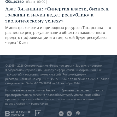
Общество
03 авг, 00:00
Азат Зиганшин: «Синергия власти, бизнеса,
граждан и науки ведет республику к
экологическому успеху»
Министр экологии и природных ресурсов Татарстана — о
расчистке рек, рекультивации объектов накопленного
вреда, о цифровизации и о том, какой будет республика
через 10 лет
© 2015 - 2026 Сетевое издание «Реальное время» Зарегистрировано
Федеральной службой по надзору в сфере связи, информационных
технологий и массовых коммуникаций (Роскомнадзор) –
регистрационный номер ЭЛ № ФС 77 - 79627 от 18 декабря 2020 г. (ранее
свидетельство Эл № ФС 77-59331 от 18 сентября 2014 г.)
Использование материалов Реального Времени разрешено только с
предварительного согласия правообладателей, упоминание сайта и
прямая гиперссылка обязательны при частичном или полном
воспроизведении материалов.
18+