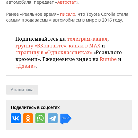
НЕФТЕХИМИЯ
автомобиля, передает «
Автостат
».
РОЗНИЧНАЯ ТОРГОВЛЯ
НОВОСТИ ТЕХНОЛОГИЙ
МЕРОПРИЯТИЯ
Ранее «Реальное время»
писало
, что Toyota Corolla стала
НЕФТЬ
самым продаваемым автомобилем в мире в 2016 году.
ТРАНСПОРТ
IT
НОВОСТИ МЕРОПРИЯТИЙ
СПОРТ
ОПК
Подписывайтесь на
телеграм-канал
,
УСЛУГИ
МЕДИА
ВЫЕЗДНАЯ РЕДАКЦИЯ
НОВОСТИ СПОРТА
ОБЩЕСТВО
ЭНЕРГЕТИКА
группу «ВКонтакте»
,
канал в MAX
и
страницу в «Одноклассниках»
«Реального
ТЕЛЕКОММУНИКАЦИИ
БИЗНЕС-БРАНЧИ
ФУТБОЛ
НОВОСТИ ОБЩЕСТВА
ФОТОГАЛЕРЕЯ
времени». Ежедневные видео на
Rutube
и
«Дзене»
.
ONLINE-КОНФЕРЕНЦИИ
ХОККЕЙ
ВЛАСТЬ
СЮЖЕТЫ
ОТКРЫТАЯ ЛЕКЦИЯ
БАСКЕТБОЛ
ИНФРАСТРУКТУРА
СПРАВОЧНИК
Аналитика
ВОЛЕЙБОЛ
ИСТОРИЯ
СПИСОК ПЕРСОН
ПОЛНАЯ ВЕРСИЯ
Поделитесь в соцсетях
КИБЕРСПОРТ
КУЛЬТУРА
СПИСОК КОМПАНИЙ
ФИГУРНОЕ КАТАНИЕ
МЕДИЦИНА