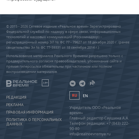
© 2015 - 2026 Сетевое издание «Реальное время» Зарегистрировано
Федеральной службой по надзору в сфере связи, информационных
технологий и массовых коммуникаций (Роскомнадзор) –
регистрационный номер ЭЛ № ФС 77 - 79627 от 18 декабря 2020 г. (ранее
свидетельство Эл № ФС 77-59331 от 18 сентября 2014 г.)
Использование материалов Реального Времени разрешено только с
предварительного согласия правообладателей, упоминание сайта и
прямая гиперссылка обязательны при частичном или полном
воспроизведении материалов.
18+
RU
EN
РЕДАКЦИЯ
РЕКЛАМА
Учредитель ООО «Реальное
ПРАВОВАЯ ИНФОРМАЦИЯ
время»
Главный редактор Саушина А.А.
ПОЛИТИКА О ПЕРСОНАЛЬНЫХ
Телефон редакции: +7 (843) 222-
ДАННЫХ
90-80
info@realnoevremya.ru