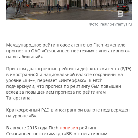
НЕФТЕХИМИЯ
РОЗНИЧНАЯ ТОРГОВЛЯ
НОВОСТИ ТЕХНОЛОГИЙ
МЕРОПРИЯТИЯ
НЕФТЬ
Фото: realnoevremya.ru
ТРАНСПОРТ
IT
НОВОСТИ МЕРОПРИЯТИЙ
СПОРТ
ОПК
УСЛУГИ
МЕДИА
ВЫЕЗДНАЯ РЕДАКЦИЯ
НОВОСТИ СПОРТА
ОБЩЕСТВО
ЭНЕРГЕТИКА
Международное рейтинговое агентство Fitch изменило
прогноз по ОАО «Связьинвестнефтехим» с «негативного»
ТЕЛЕКОММУНИКАЦИИ
БИЗНЕС-БРАНЧИ
ФУТБОЛ
НОВОСТИ ОБЩЕСТВА
ФОТОГАЛЕРЕЯ
на «стабильный».
ONLINE-КОНФЕРЕНЦИИ
ХОККЕЙ
ВЛАСТЬ
СЮЖЕТЫ
При этом долгосрочные рейтинги дефолта эмитента (РДЭ)
в иностранной и национальной валюте сохранены на
уровне «ВВ+», передает «Интерфакс». В Fitch
ОТКРЫТАЯ ЛЕКЦИЯ
БАСКЕТБОЛ
ИНФРАСТРУКТУРА
СПРАВОЧНИК
подчеркнули, что прогноз по рейтингу был повышен
вслед за повышением прогноза по рейтингам
ВОЛЕЙБОЛ
ИСТОРИЯ
СПИСОК ПЕРСОН
ПОЛНАЯ ВЕРСИЯ
Татарстана.
Краткосрочный РДЭ в иностранной валюте подтвержден
КИБЕРСПОРТ
КУЛЬТУРА
СПИСОК КОМПАНИЙ
на уровне «B».
ФИГУРНОЕ КАТАНИЕ
МЕДИЦИНА
В августе 2015 года Fitch
понизил
рейтинг
Связьинвестнефтехима до «ВB+» с негативным