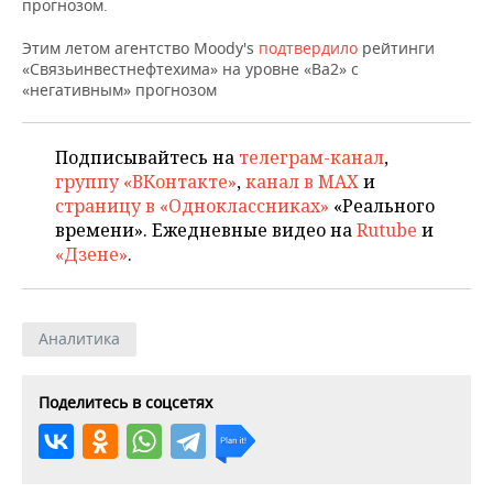
ВОДНЫЕ ВИДЫ СПОРТА
ОБРАЗОВАНИЕ
прогнозом.
Этим летом агентство Moody's
подтвердило
рейтинги
ХОККЕЙ С МЯЧОМ
ПРОИСШЕСТВИЯ
«Связьинвестнефтехима» на уровне «Ba2» с
«негативным» прогнозом
Подписывайтесь на
телеграм-канал
,
группу «ВКонтакте»
,
канал в MAX
и
страницу в «Одноклассниках»
«Реального
времени». Ежедневные видео на
Rutube
и
«Дзене»
.
Аналитика
Поделитесь в соцсетях