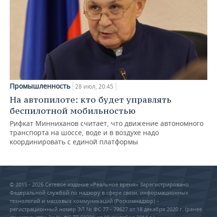
Промышленность
28 июл, 20:45
На автопилоте: кто будет управлять
беспилотной мобильностью
Рифкат Минниханов считает, что движение автономного
транспорта на шоссе, воде и в воздухе надо
координировать с единой платформы
© 2015 - 2026 Сетевое издание «Реальное время» Зарегистрировано
Федеральной службой по надзору в сфере связи, информационных
технологий и массовых коммуникаций (Роскомнадзор) –
регистрационный номер ЭЛ № ФС 77 - 79627 от 18 декабря 2020 г. (ранее