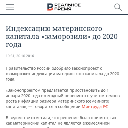
РЕГИОНЫ
Индексацию материнского
БАШКОРТОСТАН
НОВОСТИ
капитала «заморозили» до 2020
года
ТАТАРСТАН
АНАЛИТИКА
19:31, 20.10.2016
УДМУРТИЯ
НОВОСТИ АНАЛИТИКИ
ЭКОНОМИКА
Правительство России одобрило законопроект о
ДЕКЛАРАЦИИ О ДОХОДАХ
НОВОСТИ ЭКОНОМИКИ
ПРОМЫШЛЕННОСТЬ
«заморозке» индексации материнского капитала до 2020
года.
КОРОЛИ ГОСЗАКАЗА ПФО
ФИНАНСЫ
НОВОСТИ
НЕДВИЖИМОСТЬ
«Законопроектом предлагается приостановить до 1
ПРОМЫШЛЕННОСТИ
января 2020 года ежегодный пересмотр с учетом темпов
ВУЗЫ ТАТАРСТАНА
БАНКИ
НОВОСТИ НЕДВИЖИМОСТИ
АВТО
роста инфляции размера материнского (семейного)
АГРОПРОМ
капитала», — говорится в сообщении
Минтруда РФ
.
КОМУ ПРИНАДЛЕЖАТ
БЮДЖЕТ
НОВОСТИ АВТО
БИЗНЕС
ТОРГОВЫЕ ЦЕНТРЫ
МАШИНОСТРОЕНИЕ
В ведомстве отметили, что решение было принято, так
ТАТАРСТАНА
как материнский капитал не является ежемесячной
ИНВЕСТИЦИИ
НОВОСТИ БИЗНЕСА
ТЕХНОЛОГИИ