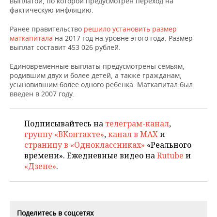
выплатой, по которой предусмотрен переход на
НЕФТЕХИМИЯ
фактическую инфляцию.
РОЗНИЧНАЯ ТОРГОВЛЯ
НОВОСТИ ТЕХНОЛОГИЙ
МЕРОПРИЯТИЯ
НЕФТЬ
Ранее правительство
решило установить размер
маткапитала
на 2017 год на уровне этого года. Размер
ТРАНСПОРТ
IT
НОВОСТИ МЕРОПРИЯТИЙ
СПОРТ
выплат составит 453 026 рублей.
ОПК
УСЛУГИ
МЕДИА
ВЫЕЗДНАЯ РЕДАКЦИЯ
НОВОСТИ СПОРТА
ОБЩЕСТВО
Единовременные выплаты предусмотрены семьям,
ЭНЕРГЕТИКА
родившим двух и более детей, а также гражданам,
усыновившим более одного ребенка. Маткапитал был
ТЕЛЕКОММУНИКАЦИИ
БИЗНЕС-БРАНЧИ
ФУТБОЛ
НОВОСТИ ОБЩЕСТВА
ФОТОГАЛЕРЕЯ
введен в 2007 году.
ONLINE-КОНФЕРЕНЦИИ
ХОККЕЙ
ВЛАСТЬ
СЮЖЕТЫ
Подписывайтесь на
телеграм-канал
,
ОТКРЫТАЯ ЛЕКЦИЯ
БАСКЕТБОЛ
ИНФРАСТРУКТУРА
СПРАВОЧНИК
группу «ВКонтакте»
,
канал в MAX
и
страницу в «Одноклассниках»
«Реального
ВОЛЕЙБОЛ
ИСТОРИЯ
СПИСОК ПЕРСОН
ПОЛНАЯ ВЕРСИЯ
времени». Ежедневные видео на
Rutube
и
«Дзене»
.
КИБЕРСПОРТ
КУЛЬТУРА
СПИСОК КОМПАНИЙ
ФИГУРНОЕ КАТАНИЕ
МЕДИЦИНА
Поделитесь в соцсетях