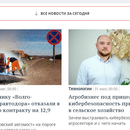
ВСЕ НОВОСТИ ЗА СЕГОДНЯ
Технологии
авг, 00:00
31 июл, 00:00
ику «Волго-
Агробизнес под прице
равтодора» отказали в
кибербезопасность пр
о контракту на 12,9
в сельское хозяйство
Зачем выстраивать кибербезо
агросекторе и с чего начать
овский автомост» на пороге
а сорвал заказ на