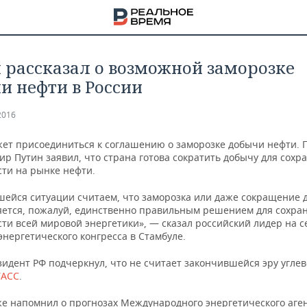
 рассказал о возможной заморозке
и нефти в России
2016
жет присоединиться к соглашению о заморозке добычи нефти. 
р Путин заявил, что страна готова сократить добычу для сохр
сти на рынке нефти.
шейся ситуации считаем, что заморозка или даже сокращение
яется, пожалуй, единственно правильным решением для сохра
ти всей мировой энергетики», — сказал российский лидер на с
нергетического конгресса в Стамбуле.
идент РФ подчеркнул, что не считает закончившейся эру углев
НА
ТАСС
.
же напомнил о прогнозах Международного энергетического аген