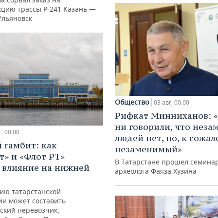
кцию трассы Р‑241 Казань —
Ульяновск
Общество
03 авг, 00:00
Рифкат Минниханов: «
ни говорили, что нез
00:00
людей нет, но, к сожал
 гамбит: как
незаменимый»
т» и «Флот РТ»
В Татарстане прошел семина
 влияние на нижней
археолога Фаяза Хузина
ию татарстанской
ии может составить
ский перевозчик,