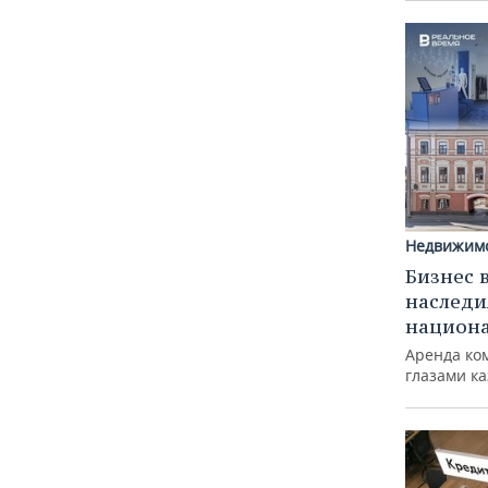
Недвижим
Бизнес 
наследи
национ
Аренда ко
глазами к