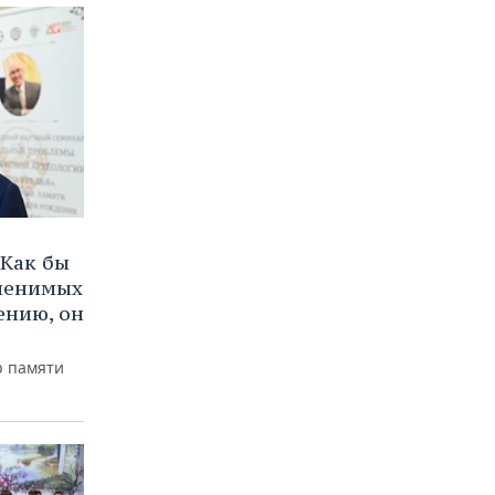
Как бы
аменимых
ению, он
р памяти