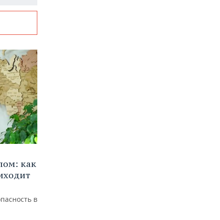
лом: как
иходит
пасность в