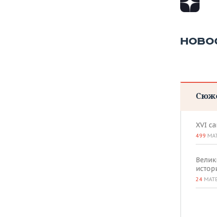
ВОДНЫЕ ВИДЫ СПОРТА
ОБРАЗОВАНИЕ
ХОККЕЙ С МЯЧОМ
ПРОИСШЕСТВИЯ
НОВО
Сюж
XVI с
499
МА
Велик
истор
24
МАТ