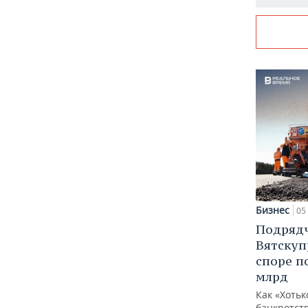
Бизнес
05 
Подрядч
Вятскуп
споре п
млрд
Как «Хотьк
банкротств