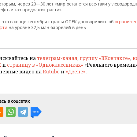
оторым, через 20—30 лет «мир останется все-таки углеводород
ефть и газ продолжит расти».
что в конце сентября с
траны ОПЕК договорились об
ограниче
фти
на уровне 32,5 млн баррелей в день.
исывайтесь на
телеграм-канал
,
группу «ВКонтакте»
,
к
X
и
страницу в «Одноклассниках»
«Реального времени»
невные видео на
Rutube
и
«Дзене»
.
сь в соцсетях