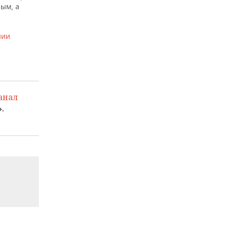
ным, а
нии
анал
.