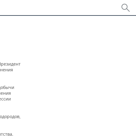
Президент
анения
 добычи
нения
ессии
одородов,
тства,