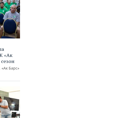
ла
К «Ак
 сезон
 «Ак Барс»