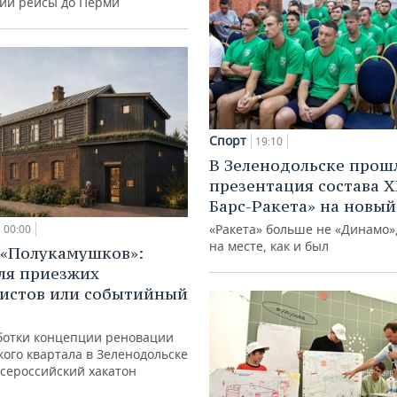
ий рейсы до Перми
Спорт
19:10
В Зеленодольске прош
презентация состава Х
Барс-Ракета» на новый
«Ракета» больше не «Динамо»,
00:00
на месте, как и был
 «Полукамушков»:
ля приезжих
истов или событийный
ботки концепции реновации
ого квартала в Зеленодольске
всероссийский хакатон