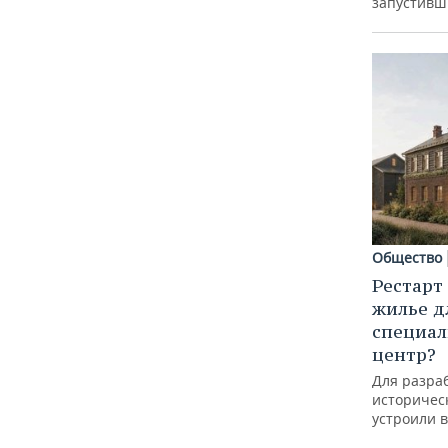
запустивш
Общество
Рестарт
жилье д
специал
центр?
Для разра
историческ
устроили 