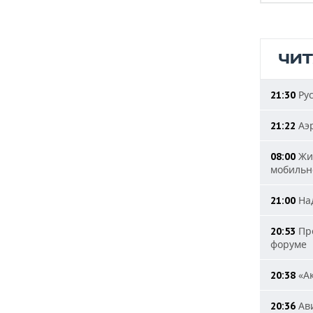
ЧИ
Рус
21:30
Аэр
21:22
Жит
08:00
мобильн
Над
21:00
Пре
20:53
форуме
«Ак
20:38
Ави
20:36