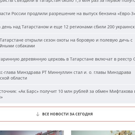
ристы съездили в Татарстан около 1,5 млн раз за первое полуг
асти России продлили разрешение на выпуск бензина «Евро-3
 день над Татарстаном и еще 12 регионами сбили 200 украинс
Татарстане открыли сезон охоты на боровую и полевую дичь с
йными собаками
аринную деревянную церковь в Татарстане включат в реестр
с-глава Минздрава РТ Миннуллин стал и. о. главы Минздрава
ской области
точник: «Ак Барс» получит 10 млн рублей за обмен Мифтахова 
й»
ВСЕ НОВОСТИ ЗА СЕГОДНЯ