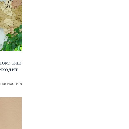
лом: как
иходит
пасность в