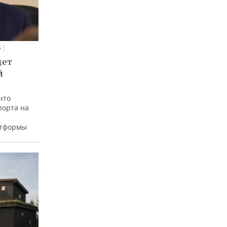
5
дет
й
что
порта на
атформы