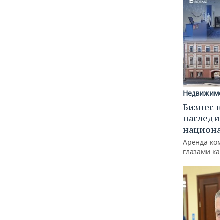
Недвижим
Бизнес 
наследи
национ
Аренда ко
глазами к