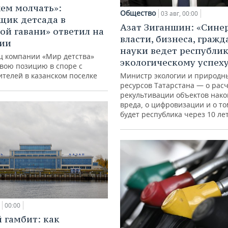
ем молчать»:
Общество
03 авг, 00:00
щик детсада в
Азат Зиганшин: «Сине
ой гавани» ответил на
власти, бизнеса, гражд
зии
науки ведет республик
ц компании «Мир детства»
экологическому успех
свою позицию в споре с
ителей в казанском поселке
Министр экологии и природн
ресурсов Татарстана — о расч
рекультивации объектов нак
вреда, о цифровизации и о то
будет республика через 10 ле
00:00
 гамбит: как