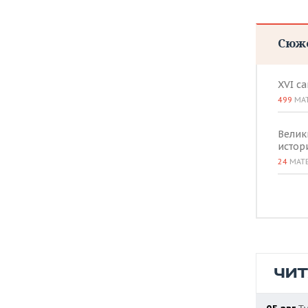
ВОДНЫЕ ВИДЫ СПОРТА
ОБРАЗОВАНИЕ
ХОККЕЙ С МЯЧОМ
ПРОИСШЕСТВИЯ
Сюж
XVI с
499
МА
Велик
истор
24
МАТ
ЧИ