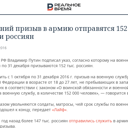
нний призыв в армию отправятся 152
и россиян
2016
 РФ Владимир Путин подписал указ, согласно которому на воен
я по 31 декабря призываются 152 тыс. россиян.
ть с 1 октября по 31 декабря 2016 г. призыв на военную служб
 Федерации в возрасте от 18 до 27 лет, не пребывающих в запа
х в соответствии с законом «О воинской обязанности и военно
 военную службу, в количестве 152 000 человек», — говорится в
казом увольняются солдаты, матросы, чей срок службы по воен
одошел к концу, передает
«Лайф».
НА
 год назад
более 147 тыс. россиян
отправились служить
в армию
призыва.