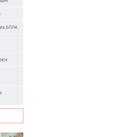
одие
»
ких БПЛА
 ОКН
в