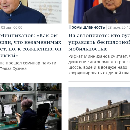
Промышленность
03 авг, 00:00
28 июл, 20:4
Минниханов: «Как бы
На автопилоте: кто бу
рили, что незаменимых
управлять беспилотно
ет, но, к сожалению, он
мобильностью
нимый»
Рифкат Минниханов считает, 
движение автономного транс
ане прошел семинар памяти
шоссе, воде и в воздухе надо
 Фаяза Хузина
координировать с единой пл