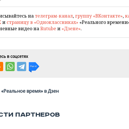
исывайтесь на
телеграм-канал
,
группу «ВКонтакте»
,
к
X
и
страницу в «Одноклассниках»
«Реального времени»
невные видео на
Rutube
и
«Дзене»
.
сь в соцсетях
«Реальное время» в Дзен
СТИ ПАРТНЕРОВ