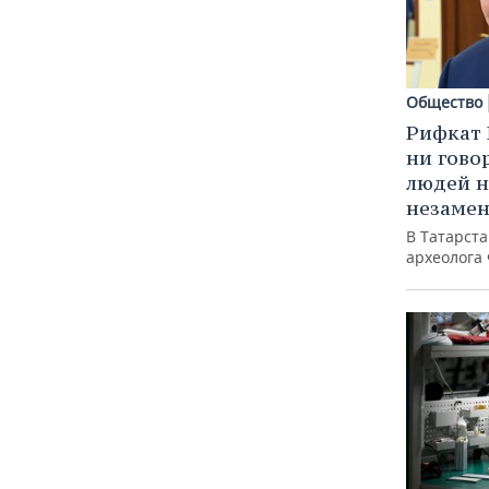
Общество
Рифкат 
ни гово
людей н
незаме
В Татарст
археолога