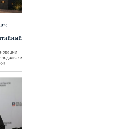
в»:
бытийный
еновации
ленодольске
тон