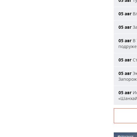
Ту
05 авг
Вл
05 авг
За
05 авг
В 
05 авг
подруже
Ст
05 авг
Эк
05 авг
Запорож
Ис
05 авг
«Шанха