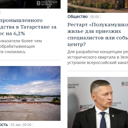
Общество
00:00
 промышленного
Рестарт «Полукамушко
дства в Татарстане за
жилье для приезжих
ос на 6,2%
специалистов или со
показатели более чем
центр?
 обрабатывающих
тв снизились
Для разработки концепции р
исторического квартала в Зе
устроили всероссийский хака
ость
05 авг, 00:00