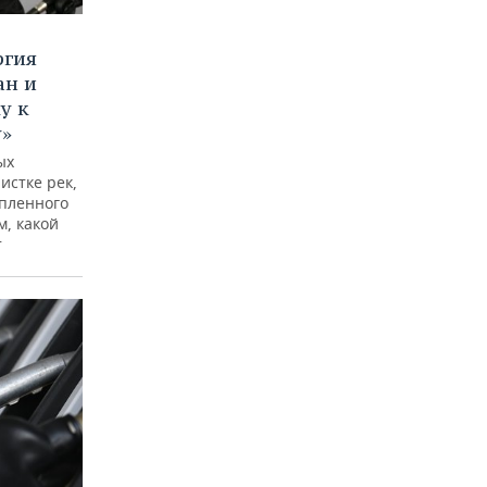
ргия
ан и
у к
у»
ых
истке рек,
опленного
м, какой
т