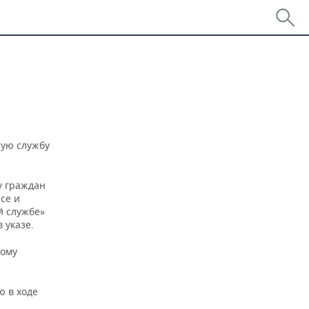
ную службу
у граждан
се и
й службе»
 указе.
ному
 в ходе