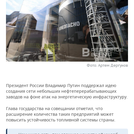
НЕФТЕХИМИЯ
РОЗНИЧНАЯ ТОРГОВЛЯ
НОВОСТИ ТЕХНОЛОГИЙ
МЕРОПРИЯТИЯ
НЕФТЬ
ТРАНСПОРТ
IT
НОВОСТИ МЕРОПРИЯТИЙ
СПОРТ
ОПК
УСЛУГИ
МЕДИА
ВЫЕЗДНАЯ РЕДАКЦИЯ
НОВОСТИ СПОРТА
ОБЩЕСТВО
ЭНЕРГЕТИКА
ТЕЛЕКОММУНИКАЦИИ
БИЗНЕС-БРАНЧИ
ФУТБОЛ
НОВОСТИ ОБЩЕСТВА
ФОТОГАЛЕРЕЯ
ONLINE-КОНФЕРЕНЦИИ
ХОККЕЙ
ВЛАСТЬ
Фото: Артем Дергунов
СЮЖЕТЫ
ОТКРЫТАЯ ЛЕКЦИЯ
БАСКЕТБОЛ
ИНФРАСТРУКТУРА
СПРАВОЧНИК
Президент России Владимир Путин поддержал идею
создания сети небольших нефтеперерабатывающих
ВОЛЕЙБОЛ
ИСТОРИЯ
СПИСОК ПЕРСОН
ПОЛНАЯ ВЕРСИЯ
заводов на фоне атак на энергетическую инфраструктуру.
КИБЕРСПОРТ
КУЛЬТУРА
СПИСОК КОМПАНИЙ
Глава государства на совещании отметил, что
расширение количества таких предприятий может
повысить устойчивость топливной системы страны.
ФИГУРНОЕ КАТАНИЕ
МЕДИЦИНА