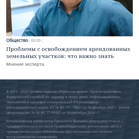
Общество
00:00
Проблемы с освобождением арендованных
земельных участков: что важно знать
Мнение эксперта
© 2015 - 2026 Сетевое издание «Реальное время» Зарегистрировано
Федеральной службой по надзору в сфере связи, информационных
технологий и массовых коммуникаций (Роскомнадзор) –
регистрационный номер ЭЛ № ФС 77 - 79627 от 18 декабря 2020 г. (ранее
свидетельство Эл № ФС 77-59331 от 18 сентября 2014 г.)
Использование материалов Реального Времени разрешено только с
предварительного согласия правообладателей, упоминание сайта и
прямая гиперссылка обязательны при частичном или полном
воспроизведении материалов.