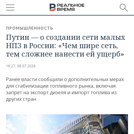
РЕГИОНЫ
ПРОМЫШЛЕННОСТЬ
Путин — о создании сети малых
БАШКОРТОСТАН
НОВОСТИ
НПЗ в России: «Чем шире сеть,
ТАТАРСТАН
АНАЛИТИКА
тем сложнее нанести ей ущерб»
УДМУРТИЯ
НОВОСТИ АНАЛИТИКИ
ЭКОНОМИКА
18:27, 08.07.2026
ДЕКЛАРАЦИИ О ДОХОДАХ
НОВОСТИ ЭКОНОМИКИ
ПРОМЫШЛЕННОСТЬ
Ранее власти сообщили о дополнительных мерах
для стабилизации топливного рынка, включая
КОРОЛИ ГОСЗАКАЗА ПФО
ФИНАНСЫ
НОВОСТИ
НЕДВИЖИМОСТЬ
запрет на экспорт дизеля и импорт топлива из
ПРОМЫШЛЕННОСТИ
других стран
ВУЗЫ ТАТАРСТАНА
БАНКИ
НОВОСТИ НЕДВИЖИМОСТИ
АВТО
АГРОПРОМ
КОМУ ПРИНАДЛЕЖАТ
БЮДЖЕТ
НОВОСТИ АВТО
БИЗНЕС
ТОРГОВЫЕ ЦЕНТРЫ
МАШИНОСТРОЕНИЕ
ТАТАРСТАНА
ИНВЕСТИЦИИ
НОВОСТИ БИЗНЕСА
ТЕХНОЛОГИИ