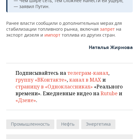
— Чем шире сеть, тем сложнее нанести ей ущерб,
ВОДНЫЕ ВИДЫ СПОРТА
ОБРАЗОВАНИЕ
— заявил Путин.
ХОККЕЙ С МЯЧОМ
ПРОИСШЕСТВИЯ
Ранее власти сообщили о дополнительных мерах для
стабилизации топливного рынка, включая
запрет
на
экспорт дизеля и
импорт
топлива из других стран.
Наталья Жирнова
Подписывайтесь на
телеграм-канал
,
группу «ВКонтакте»
,
канал в MAX
и
страницу в «Одноклассниках»
«Реального
времени». Ежедневные видео на
Rutube
и
«Дзене»
.
Промышленность
Нефть
Энергетика