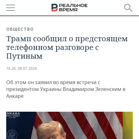
РЕГИОНЫ
ОБЩЕСТВО
Трамп сообщил о предстоящем
БАШКОРТОСТАН
НОВОСТИ
телефонном разговоре с
ТАТАРСТАН
АНАЛИТИКА
Путиным
УДМУРТИЯ
НОВОСТИ АНАЛИТИКИ
ЭКОНОМИКА
16:26, 08.07.2026
ДЕКЛАРАЦИИ О ДОХОДАХ
НОВОСТИ ЭКОНОМИКИ
ПРОМЫШЛЕННОСТЬ
Об этом он заявил во время встречи с
президентом Украины Владимиром Зеленским в
КОРОЛИ ГОСЗАКАЗА ПФО
ФИНАНСЫ
НОВОСТИ
НЕДВИЖИМОСТЬ
Анкаре
ПРОМЫШЛЕННОСТИ
ВУЗЫ ТАТАРСТАНА
БАНКИ
НОВОСТИ НЕДВИЖИМОСТИ
АВТО
АГРОПРОМ
КОМУ ПРИНАДЛЕЖАТ
БЮДЖЕТ
НОВОСТИ АВТО
БИЗНЕС
ТОРГОВЫЕ ЦЕНТРЫ
МАШИНОСТРОЕНИЕ
ТАТАРСТАНА
ИНВЕСТИЦИИ
НОВОСТИ БИЗНЕСА
ТЕХНОЛОГИИ