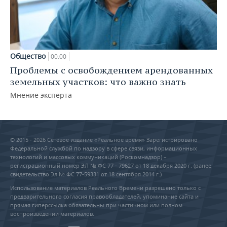
Общество
00:00
Проблемы с освобождением арендованных
земельных участков: что важно знать
Мнение эксперта
© 2015 - 2026 Сетевое издание «Реальное время» Зарегистрировано
Федеральной службой по надзору в сфере связи, информационных
технологий и массовых коммуникаций (Роскомнадзор) –
регистрационный номер ЭЛ № ФС 77 - 79627 от 18 декабря 2020 г. (ранее
свидетельство Эл № ФС 77-59331 от 18 сентября 2014 г.)
Использование материалов Реального Времени разрешено только с
предварительного согласия правообладателей, упоминание сайта и
прямая гиперссылка обязательны при частичном или полном
воспроизведении материалов.