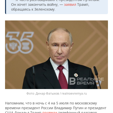
ВОДНЫЕ ВИДЫ СПОРТА
ОБРАЗОВАНИЕ
Он хочет закончить войну, —
заявил
Трамп,
обращаясь к Зеленскому.
ХОККЕЙ С МЯЧОМ
ПРОИСШЕСТВИЯ
Динар Фатыхов / realnoevremya.ru
Напомним, что в ночь с 4 на 5 июля по московскому
времени президент России Владимир Путин и президент
США Дональд Трамп
провели
телефонный разговор,