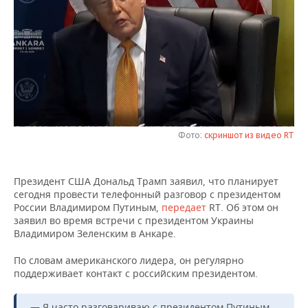
НЕФТЕХИМИЯ
РОЗНИЧНАЯ ТОРГОВЛЯ
НОВОСТИ ТЕХНОЛОГИЙ
МЕРОПРИЯТИЯ
НЕФТЬ
ТРАНСПОРТ
IT
НОВОСТИ МЕРОПРИЯТИЙ
СПОРТ
ОПК
УСЛУГИ
МЕДИА
ВЫЕЗДНАЯ РЕДАКЦИЯ
НОВОСТИ СПОРТА
ОБЩЕСТВО
ЭНЕРГЕТИКА
ТЕЛЕКОММУНИКАЦИИ
БИЗНЕС-БРАНЧИ
ФУТБОЛ
НОВОСТИ ОБЩЕСТВА
ФОТОГАЛЕРЕЯ
Фото:
скриншот из видео RT
ONLINE-КОНФЕРЕНЦИИ
ХОККЕЙ
ВЛАСТЬ
СЮЖЕТЫ
Президент США Дональд Трамп заявил, что планирует
ОТКРЫТАЯ ЛЕКЦИЯ
БАСКЕТБОЛ
ИНФРАСТРУКТУРА
СПРАВОЧНИК
сегодня провести телефонный разговор с президентом
России Владимиром Путиным,
передает
RT. Об этом он
ВОЛЕЙБОЛ
ИСТОРИЯ
СПИСОК ПЕРСОН
ПОЛНАЯ ВЕРСИЯ
заявил во время встречи с президентом Украины
Владимиром Зеленским в Анкаре.
КИБЕРСПОРТ
КУЛЬТУРА
СПИСОК КОМПАНИЙ
По словам американского лидера, он регулярно
поддерживает контакт с российским президентом.
ФИГУРНОЕ КАТАНИЕ
МЕДИЦИНА
— Я часто разговариваю с президентом Путиным.