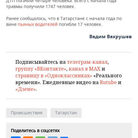
ДТП погибли четыре человека. Всего с начала года
ВОДНЫЕ ВИДЫ СПОРТА
ОБРАЗОВАНИЕ
травмы получили 1747 человек.
ХОККЕЙ С МЯЧОМ
ПРОИСШЕСТВИЯ
Ранее сообщалось, что в Татарстане с начала года по
вине
пьяных водителей
погибли 17 человек.
Вадим Вахрушев
Подписывайтесь на
телеграм-канал
,
группу «ВКонтакте»
,
канал в MAX
и
страницу в «Одноклассниках»
«Реального
времени». Ежедневные видео на
Rutube
и
«Дзене»
.
Происшествия
Татарстан
Поделитесь в соцсетях