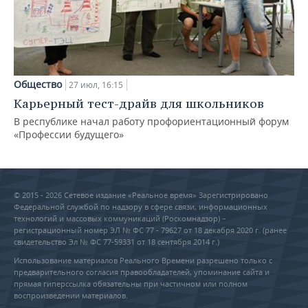
Общество
27 июл, 16:15
Карьерный тест-драйв для школьников
В республике начал работу профориентационный форум
«Профессии будущего»
© 2015 - 2026 Сетевое издание «Реальное время» Зарегистрировано
Федеральной службой по надзору в сфере связи, информационных
технологий и массовых коммуникаций (Роскомнадзор) –
регистрационный номер ЭЛ № ФС 77 - 79627 от 18 декабря 2020 г. (ранее
свидетельство Эл № ФС 77-59331 от 18 сентября 2014 г.)
Использование материалов Реального Времени разрешено только с
предварительного согласия правообладателей, упоминание сайта и
прямая гиперссылка обязательны при частичном или полном
воспроизведении материалов.