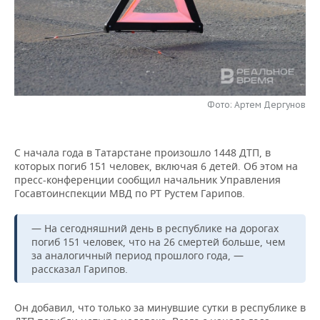
НЕФТЕХИМИЯ
РОЗНИЧНАЯ ТОРГОВЛЯ
НОВОСТИ ТЕХНОЛОГИЙ
МЕРОПРИЯТИЯ
НЕФТЬ
ТРАНСПОРТ
IT
НОВОСТИ МЕРОПРИЯТИЙ
СПОРТ
ОПК
УСЛУГИ
МЕДИА
ВЫЕЗДНАЯ РЕДАКЦИЯ
НОВОСТИ СПОРТА
ОБЩЕСТВО
ЭНЕРГЕТИКА
Фото: Артем Дергунов
ТЕЛЕКОММУНИКАЦИИ
БИЗНЕС-БРАНЧИ
ФУТБОЛ
НОВОСТИ ОБЩЕСТВА
ФОТОГАЛЕРЕЯ
С начала года в Татарстане произошло 1448 ДТП, в
ONLINE-КОНФЕРЕНЦИИ
ХОККЕЙ
ВЛАСТЬ
СЮЖЕТЫ
которых погиб 151 человек, включая 6 детей. Об этом на
пресс-конференции сообщил начальник Управления
ОТКРЫТАЯ ЛЕКЦИЯ
БАСКЕТБОЛ
ИНФРАСТРУКТУРА
СПРАВОЧНИК
Госавтоинспекции МВД по РТ Рустем Гарипов.
ВОЛЕЙБОЛ
ИСТОРИЯ
СПИСОК ПЕРСОН
ПОЛНАЯ ВЕРСИЯ
— На сегодняшний день в республике на дорогах
погиб 151 человек, что на 26 смертей больше, чем
за аналогичный период прошлого года, —
КИБЕРСПОРТ
КУЛЬТУРА
СПИСОК КОМПАНИЙ
рассказал Гарипов.
ФИГУРНОЕ КАТАНИЕ
МЕДИЦИНА
Он добавил, что только за минувшие сутки в республике в