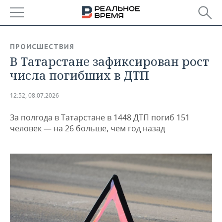
РЕГИОНЫ
ПРОИСШЕСТВИЯ
В Татарстане зафиксирован рост
БАШКОРТОСТАН
НОВОСТИ
числа погибших в ДТП
ТАТАРСТАН
АНАЛИТИКА
12:52, 08.07.2026
УДМУРТИЯ
НОВОСТИ АНАЛИТИКИ
ЭКОНОМИКА
За полгода в Татарстане в 1448 ДТП погиб 151
ДЕКЛАРАЦИИ О ДОХОДАХ
НОВОСТИ ЭКОНОМИКИ
ПРОМЫШЛЕННОСТЬ
человек — на 26 больше, чем год назад
КОРОЛИ ГОСЗАКАЗА ПФО
ФИНАНСЫ
НОВОСТИ
НЕДВИЖИМОСТЬ
ПРОМЫШЛЕННОСТИ
ВУЗЫ ТАТАРСТАНА
БАНКИ
НОВОСТИ НЕДВИЖИМОСТИ
АВТО
АГРОПРОМ
КОМУ ПРИНАДЛЕЖАТ
БЮДЖЕТ
НОВОСТИ АВТО
БИЗНЕС
ТОРГОВЫЕ ЦЕНТРЫ
МАШИНОСТРОЕНИЕ
ТАТАРСТАНА
ИНВЕСТИЦИИ
НОВОСТИ БИЗНЕСА
ТЕХНОЛОГИИ