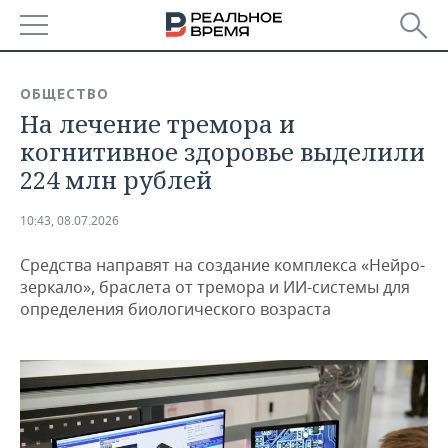
РЕГИОНЫ
ОБЩЕСТВО
На лечение тремора и
БАШКОРТОСТАН
НОВОСТИ
когнитивное здоровье выделили
ТАТАРСТАН
АНАЛИТИКА
224 млн рублей
УДМУРТИЯ
НОВОСТИ АНАЛИТИКИ
ЭКОНОМИКА
10:43, 08.07.2026
ДЕКЛАРАЦИИ О ДОХОДАХ
НОВОСТИ ЭКОНОМИКИ
ПРОМЫШЛЕННОСТЬ
Средства направят на создание комплекса «Нейро-
зеркало», браслета от тремора и ИИ-системы для
КОРОЛИ ГОСЗАКАЗА ПФО
ФИНАНСЫ
НОВОСТИ
НЕДВИЖИМОСТЬ
определения биологического возраста
ПРОМЫШЛЕННОСТИ
ВУЗЫ ТАТАРСТАНА
БАНКИ
НОВОСТИ НЕДВИЖИМОСТИ
АВТО
АГРОПРОМ
КОМУ ПРИНАДЛЕЖАТ
БЮДЖЕТ
НОВОСТИ АВТО
БИЗНЕС
ТОРГОВЫЕ ЦЕНТРЫ
МАШИНОСТРОЕНИЕ
ТАТАРСТАНА
ИНВЕСТИЦИИ
НОВОСТИ БИЗНЕСА
ТЕХНОЛОГИИ