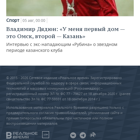
Спорт
05 авг, 00:00
Владимир Дядюн: «У меня первый дом —
это Омск, второй — Казань»
Интервью с экс-нападающим «Рубина» о звездном
периоде казанского клуба
© 2015 - 2026 Сетевое издание «Реальное время» Зарегистрировано
Федеральной службой по надзору в сфере связи, информационных
технологий и массовых коммуникаций (Роскомнадзор) –
регистрационный номер ЭЛ № ФС 77 - 79627 от 18 декабря 2020 г. (ранее
свидетельство Эл № ФС 77-59331 от 18 сентября 2014 г.)
Использование материалов Реального Времени разрешено только с
предварительного согласия правообладателей, упоминание сайта и
прямая гиперссылка обязательны при частичном или полном
воспроизведении материалов.
18+