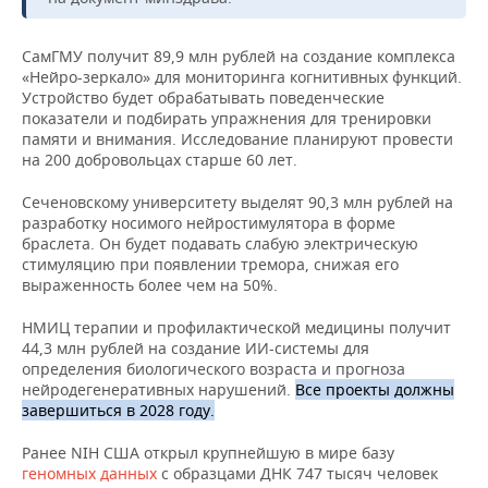
ВОДНЫЕ ВИДЫ СПОРТА
ОБРАЗОВАНИЕ
ХОККЕЙ С МЯЧОМ
ПРОИСШЕСТВИЯ
СамГМУ получит 89,9 млн рублей на создание комплекса
«Нейро-зеркало» для мониторинга когнитивных функций.
Устройство будет обрабатывать поведенческие
показатели и подбирать упражнения для тренировки
памяти и внимания. Исследование планируют провести
на 200 добровольцах старше 60 лет.
Сеченовскому университету выделят 90,3 млн рублей на
разработку носимого нейростимулятора в форме
браслета. Он будет подавать слабую электрическую
стимуляцию при появлении тремора, снижая его
выраженность более чем на 50%.
НМИЦ терапии и профилактической медицины получит
44,3 млн рублей на создание ИИ-системы для
определения биологического возраста и прогноза
нейродегенеративных нарушений.
Все проекты должны
завершиться в 2028 году.
Ранее NIH США открыл крупнейшую в мире базу
геномных данных
с образцами ДНК 747 тысяч человек