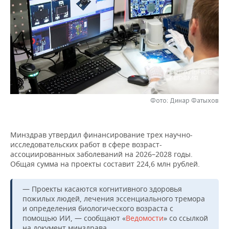
НЕФТЕХИМИЯ
РОЗНИЧНАЯ ТОРГОВЛЯ
НОВОСТИ ТЕХНОЛОГИЙ
МЕРОПРИЯТИЯ
НЕФТЬ
ТРАНСПОРТ
IT
НОВОСТИ МЕРОПРИЯТИЙ
СПОРТ
ОПК
УСЛУГИ
МЕДИА
ВЫЕЗДНАЯ РЕДАКЦИЯ
НОВОСТИ СПОРТА
ОБЩЕСТВО
ЭНЕРГЕТИКА
ТЕЛЕКОММУНИКАЦИИ
БИЗНЕС-БРАНЧИ
ФУТБОЛ
НОВОСТИ ОБЩЕСТВА
ФОТОГАЛЕРЕЯ
Фото: Динар Фатыхов
ONLINE-КОНФЕРЕНЦИИ
ХОККЕЙ
ВЛАСТЬ
СЮЖЕТЫ
Минздрав утвердил финансирование трех научно-
ОТКРЫТАЯ ЛЕКЦИЯ
БАСКЕТБОЛ
ИНФРАСТРУКТУРА
СПРАВОЧНИК
исследовательских работ в сфере возраст-
ассоциированных заболеваний на 2026–2028 годы.
ВОЛЕЙБОЛ
ИСТОРИЯ
СПИСОК ПЕРСОН
ПОЛНАЯ ВЕРСИЯ
Общая сумма на проекты составит 224,6 млн рублей.
КИБЕРСПОРТ
КУЛЬТУРА
СПИСОК КОМПАНИЙ
— Проекты касаются когнитивного здоровья
пожилых людей, лечения эссенциального тремора
ФИГУРНОЕ КАТАНИЕ
МЕДИЦИНА
и определения биологического возраста с
помощью ИИ, — сообщают «
Ведомости
» со ссылкой
на документ минздрава.