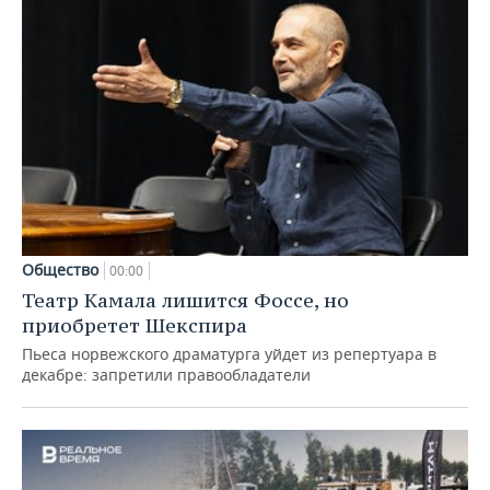
Общество
00:00
Театр Камала лишится Фоссе, но
приобретет Шекспира
Пьеса норвежского драматурга уйдет из репертуара в
декабре: запретили правообладатели