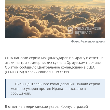
НЕФТЕХИМИЯ
РОЗНИЧНАЯ ТОРГОВЛЯ
НОВОСТИ ТЕХНОЛОГИЙ
МЕРОПРИЯТИЯ
НЕФТЬ
ТРАНСПОРТ
IT
НОВОСТИ МЕРОПРИЯТИЙ
СПОРТ
ОПК
УСЛУГИ
МЕДИА
ВЫЕЗДНАЯ РЕДАКЦИЯ
НОВОСТИ СПОРТА
ОБЩЕСТВО
ЭНЕРГЕТИКА
Фото: Реальное время
ТЕЛЕКОММУНИКАЦИИ
БИЗНЕС-БРАНЧИ
ФУТБОЛ
НОВОСТИ ОБЩЕСТВА
ФОТОГАЛЕРЕЯ
ONLINE-КОНФЕРЕНЦИИ
ХОККЕЙ
ВЛАСТЬ
СЮЖЕТЫ
США нанесли серию мощных ударов по Ирану в ответ на
атаки на три коммерческих судна в Ормузском проливе.
ОТКРЫТАЯ ЛЕКЦИЯ
БАСКЕТБОЛ
ИНФРАСТРУКТУРА
СПРАВОЧНИК
Об этом сообщило Центральное командование США
(CENTCOM) в своих социальных сетях.
ВОЛЕЙБОЛ
ИСТОРИЯ
СПИСОК ПЕРСОН
ПОЛНАЯ ВЕРСИЯ
— Силы центрального командования начали серию
КИБЕРСПОРТ
КУЛЬТУРА
СПИСОК КОМПАНИЙ
мощных ударов против Ирана, — сказано в
сообщении.
ФИГУРНОЕ КАТАНИЕ
МЕДИЦИНА
В ответ на американские удары Корпус стражей