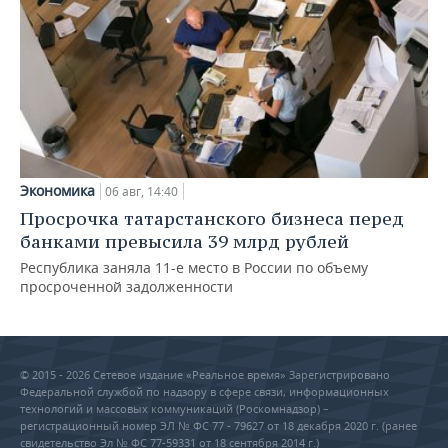
Экономика
06 авг, 14:40
Просрочка татарстанского бизнеса перед
банками превысила 39 млрд рублей
Республика заняла 11-е место в России по объему
просроченной задолженности
© 2015 - 2026 Сетевое издание «Реальное время» Зарегистрировано
Федеральной службой по надзору в сфере связи, информационных
технологий и массовых коммуникаций (Роскомнадзор) –
регистрационный номер ЭЛ № ФС 77 - 79627 от 18 декабря 2020 г. (ранее
свидетельство Эл № ФС 77-59331 от 18 сентября 2014 г.)