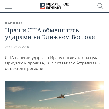
РЕГИОНЫ
ДАЙДЖЕСТ
Иран и США обменялись
БАШКОРТОСТАН
НОВОСТИ
ударами на Ближнем Востоке
ТАТАРСТАН
АНАЛИТИКА
08:53, 08.07.2026
УДМУРТИЯ
НОВОСТИ АНАЛИТИКИ
ЭКОНОМИКА
США нанесли удары по Ирану после атак на суда в
ДЕКЛАРАЦИИ О ДОХОДАХ
НОВОСТИ ЭКОНОМИКИ
ПРОМЫШЛЕННОСТЬ
Ормузском проливе, КСИР ответил обстрелом 85
объектов в регионе
КОРОЛИ ГОСЗАКАЗА ПФО
ФИНАНСЫ
НОВОСТИ
НЕДВИЖИМОСТЬ
ПРОМЫШЛЕННОСТИ
ВУЗЫ ТАТАРСТАНА
БАНКИ
НОВОСТИ НЕДВИЖИМОСТИ
АВТО
АГРОПРОМ
КОМУ ПРИНАДЛЕЖАТ
БЮДЖЕТ
НОВОСТИ АВТО
БИЗНЕС
ТОРГОВЫЕ ЦЕНТРЫ
МАШИНОСТРОЕНИЕ
ТАТАРСТАНА
ИНВЕСТИЦИИ
НОВОСТИ БИЗНЕСА
ТЕХНОЛОГИИ