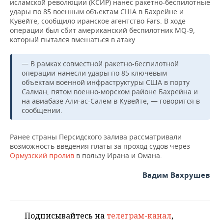
ВОДНЫЕ ВИДЫ СПОРТА
ОБРАЗОВАНИЕ
исламской революции (КСИР) нанес ракетно-беспилотные
удары по 85 военным объектам США в Бахрейне и
Кувейте, сообщило иранское агентство Fars. В ходе
ХОККЕЙ С МЯЧОМ
ПРОИСШЕСТВИЯ
операции был сбит американский беспилотник MQ-9,
который пытался вмешаться в атаку.
— В рамках совместной ракетно-беспилотной
операции нанесли удары по 85 ключевым
объектам военной инфраструктуры США в порту
Салман, пятом военно-морском районе Бахрейна и
на авиабазе Али-ас-Салем в Кувейте, — говорится в
сообщении.
Ранее страны Персидского залива рассматривали
возможность введения платы за проход судов через
Ормузский пролив
в пользу Ирана и Омана.
Вадим Вахрушев
Подписывайтесь на
телеграм-канал
,