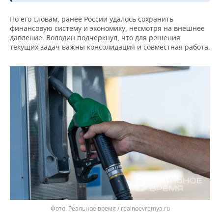
ВОДНЫЕ ВИДЫ СПОРТА
ОБРАЗОВАНИЕ
По его словам, ранее России удалось сохранить
ХОККЕЙ С МЯЧОМ
ПРОИСШЕСТВИЯ
финансовую систему и экономику, несмотря на внешнее
давление. Володин подчеркнул, что для решения
текущих задач важны консолидация и совместная работа.
Реальное время / realnoevremya.ru