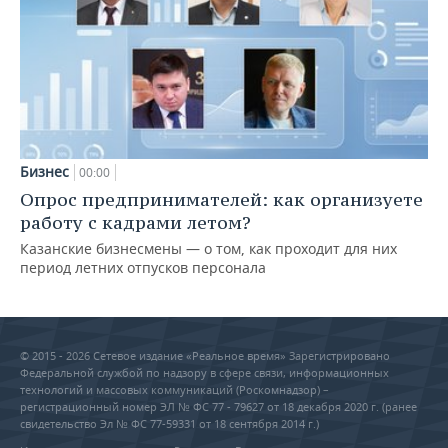
Бизнес
00:00
Опрос предпринимателей: как организуете
работу с кадрами летом?
Казанские бизнесмены — о том, как проходит для них
период летних отпусков персонала
© 2015 - 2026 Сетевое издание «Реальное время» Зарегистрировано
Федеральной службой по надзору в сфере связи, информационных
технологий и массовых коммуникаций (Роскомнадзор) –
регистрационный номер ЭЛ № ФС 77 - 79627 от 18 декабря 2020 г. (ранее
свидетельство Эл № ФС 77-59331 от 18 сентября 2014 г.)