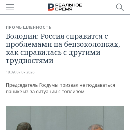
РЕГИОНЫ
ПРОМЫШЛЕННОСТЬ
Володин: Россия справится с
БАШКОРТОСТАН
НОВОСТИ
проблемами на бензоколонках,
ТАТАРСТАН
АНАЛИТИКА
как справилась с другими
трудностями
УДМУРТИЯ
НОВОСТИ АНАЛИТИКИ
ЭКОНОМИКА
18:09, 07.07.2026
ДЕКЛАРАЦИИ О ДОХОДАХ
НОВОСТИ ЭКОНОМИКИ
ПРОМЫШЛЕННОСТЬ
Председатель Госдумы призвал не поддаваться
КОРОЛИ ГОСЗАКАЗА ПФО
ФИНАНСЫ
НОВОСТИ
НЕДВИЖИМОСТЬ
панике из-за ситуации с топливом
ПРОМЫШЛЕННОСТИ
ВУЗЫ ТАТАРСТАНА
БАНКИ
НОВОСТИ НЕДВИЖИМОСТИ
АВТО
АГРОПРОМ
КОМУ ПРИНАДЛЕЖАТ
БЮДЖЕТ
НОВОСТИ АВТО
БИЗНЕС
ТОРГОВЫЕ ЦЕНТРЫ
МАШИНОСТРОЕНИЕ
ТАТАРСТАНА
ИНВЕСТИЦИИ
НОВОСТИ БИЗНЕСА
ТЕХНОЛОГИИ