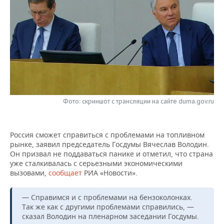
НЕФТЕХИМИЯ
РОЗНИЧНАЯ ТОРГОВЛЯ
НОВОСТИ ТЕХНОЛОГИЙ
МЕРОПРИЯТИЯ
НЕФТЬ
ТРАНСПОРТ
IT
НОВОСТИ МЕРОПРИЯТИЙ
СПОРТ
ОПК
УСЛУГИ
МЕДИА
ВЫЕЗДНАЯ РЕДАКЦИЯ
НОВОСТИ СПОРТА
ОБЩЕСТВО
ЭНЕРГЕТИКА
ТЕЛЕКОММУНИКАЦИИ
БИЗНЕС-БРАНЧИ
ФУТБОЛ
НОВОСТИ ОБЩЕСТВА
ФОТОГАЛЕРЕЯ
Фото: скриншот с трансляции на сайте duma.gov.ru
ONLINE-КОНФЕРЕНЦИИ
ХОККЕЙ
ВЛАСТЬ
СЮЖЕТЫ
ОТКРЫТАЯ ЛЕКЦИЯ
БАСКЕТБОЛ
ИНФРАСТРУКТУРА
СПРАВОЧНИК
Россия сможет справиться с проблемами на топливном
рынке, заявил председатель Госдумы Вячеслав Володин.
Он призвал не поддаваться панике и отметил, что страна
ВОЛЕЙБОЛ
ИСТОРИЯ
СПИСОК ПЕРСОН
ПОЛНАЯ ВЕРСИЯ
уже сталкивалась с серьезными экономическими
вызовами,
сообщает
РИА «Новости».
КИБЕРСПОРТ
КУЛЬТУРА
СПИСОК КОМПАНИЙ
— Справимся и с проблемами на бензоколонках.
ФИГУРНОЕ КАТАНИЕ
МЕДИЦИНА
Так же как с другими проблемами справились, —
сказал Володин на пленарном заседании Госдумы.