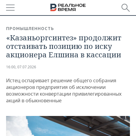
РЕГИОНЫ
ПРОМЫШЛЕННОСТЬ
«Казаньоргсинтез» продолжит
БАШКОРТОСТАН
НОВОСТИ
отстаивать позицию по иску
ТАТАРСТАН
АНАЛИТИКА
акционера Елшина в кассации
УДМУРТИЯ
НОВОСТИ АНАЛИТИКИ
ЭКОНОМИКА
16:00, 07.07.2026
ДЕКЛАРАЦИИ О ДОХОДАХ
НОВОСТИ ЭКОНОМИКИ
ПРОМЫШЛЕННОСТЬ
Истец оспаривает решение общего собрания
акционеров предприятия об исключении
КОРОЛИ ГОСЗАКАЗА ПФО
ФИНАНСЫ
НОВОСТИ
НЕДВИЖИМОСТЬ
возможности конвертации привилегированных
ПРОМЫШЛЕННОСТИ
акций в обыкновенные
ВУЗЫ ТАТАРСТАНА
БАНКИ
НОВОСТИ НЕДВИЖИМОСТИ
АВТО
АГРОПРОМ
КОМУ ПРИНАДЛЕЖАТ
БЮДЖЕТ
НОВОСТИ АВТО
БИЗНЕС
ТОРГОВЫЕ ЦЕНТРЫ
МАШИНОСТРОЕНИЕ
ТАТАРСТАНА
ИНВЕСТИЦИИ
НОВОСТИ БИЗНЕСА
ТЕХНОЛОГИИ