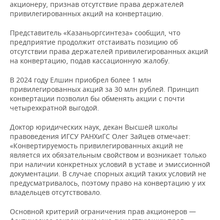
ВОДНЫЕ ВИДЫ СПОРТА
ОБРАЗОВАНИЕ
акционеру, признав отсутствие права держателей
привилегированных акций на конвертацию.
ХОККЕЙ С МЯЧОМ
ПРОИСШЕСТВИЯ
Представитель «Казаньоргсинтеза» сообщил, что
предприятие продолжит отстаивать позицию об
отсутствии права держателей привилегированных акций
на конвертацию, подав кассационную жалобу.
В 2024 году Елшин приобрел более 1 млн
привилегированных акций за 30 млн рублей. Принцип
конвертации позволил бы обменять акции с почти
четырехкратной выгодой.
Доктор юридических наук, декан Высшей школы
правоведения ИГСУ РАНХиГС Олег Зайцев отмечает:
«Конвертируемость привилегированных акций не
является их обязательным свойством и возникает только
при наличии конкретных условий в уставе и эмиссионной
документации. В случае спорных акций таких условий не
предусматривалось, поэтому право на конвертацию у их
владельцев отсутствовало.
Основной критерий ограничения прав акционеров —