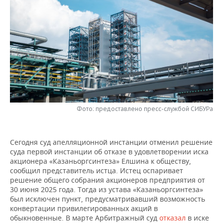
НЕФТЕХИМИЯ
РОЗНИЧНАЯ ТОРГОВЛЯ
НОВОСТИ ТЕХНОЛОГИЙ
МЕРОПРИЯТИЯ
НЕФТЬ
ТРАНСПОРТ
IT
НОВОСТИ МЕРОПРИЯТИЙ
СПОРТ
ОПК
УСЛУГИ
МЕДИА
ВЫЕЗДНАЯ РЕДАКЦИЯ
НОВОСТИ СПОРТА
ОБЩЕСТВО
ЭНЕРГЕТИКА
ТЕЛЕКОММУНИКАЦИИ
БИЗНЕС-БРАНЧИ
ФУТБОЛ
НОВОСТИ ОБЩЕСТВА
ФОТОГАЛЕРЕЯ
ONLINE-КОНФЕРЕНЦИИ
ХОККЕЙ
ВЛАСТЬ
Фото: предоставлено пресс-службой СИБУРа
СЮЖЕТЫ
ОТКРЫТАЯ ЛЕКЦИЯ
БАСКЕТБОЛ
ИНФРАСТРУКТУРА
СПРАВОЧНИК
Сегодня суд апелляционной инстанции отменил решение
суда первой инстанции об отказе в удовлетворении иска
ВОЛЕЙБОЛ
ИСТОРИЯ
СПИСОК ПЕРСОН
ПОЛНАЯ ВЕРСИЯ
акционера «Казаньоргсинтеза» Елшина к обществу,
сообщил представитель истца. Истец оспаривает
КИБЕРСПОРТ
КУЛЬТУРА
СПИСОК КОМПАНИЙ
решение общего собрания акционеров предприятия от
30 июня 2025 года. Тогда из устава «Казаньоргсинтеза»
был исключен пункт, предусматривавший возможность
ФИГУРНОЕ КАТАНИЕ
МЕДИЦИНА
конвертации привилегированных акций в
обыкновенные. В марте Арбитражный суд
отказал
в иске