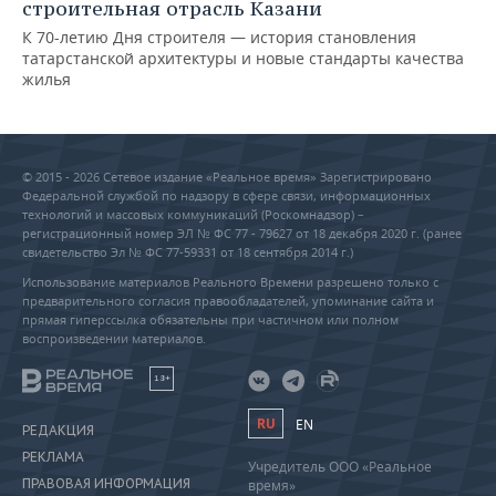
строительная отрасль Казани
К 70-летию Дня строителя — история становления
татарстанской архитектуры и новые стандарты качества
жилья
© 2015 - 2026 Сетевое издание «Реальное время» Зарегистрировано
Федеральной службой по надзору в сфере связи, информационных
технологий и массовых коммуникаций (Роскомнадзор) –
регистрационный номер ЭЛ № ФС 77 - 79627 от 18 декабря 2020 г. (ранее
свидетельство Эл № ФС 77-59331 от 18 сентября 2014 г.)
Использование материалов Реального Времени разрешено только с
предварительного согласия правообладателей, упоминание сайта и
прямая гиперссылка обязательны при частичном или полном
воспроизведении материалов.
18+
RU
EN
РЕДАКЦИЯ
РЕКЛАМА
Учредитель ООО «Реальное
ПРАВОВАЯ ИНФОРМАЦИЯ
время»