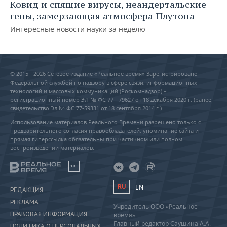
Ковид и спящие вирусы, неандертальские
гены, замерзающая атмосфера Плутона
Интересные новости науки за неделю
© 2015 - 2026 Сетевое издание «Реальное время» Зарегистрировано
Федеральной службой по надзору в сфере связи, информационных
технологий и массовых коммуникаций (Роскомнадзор) –
регистрационный номер ЭЛ № ФС 77 - 79627 от 18 декабря 2020 г. (ранее
свидетельство Эл № ФС 77-59331 от 18 сентября 2014 г.)
Использование материалов Реального Времени разрешено только с
предварительного согласия правообладателей, упоминание сайта и
прямая гиперссылка обязательны при частичном или полном
воспроизведении материалов.
18+
RU
EN
РЕДАКЦИЯ
РЕКЛАМА
Учредитель ООО «Реальное
ПРАВОВАЯ ИНФОРМАЦИЯ
время»
Главный редактор Саушина А.А.
ПОЛИТИКА О ПЕРСОНАЛЬНЫХ