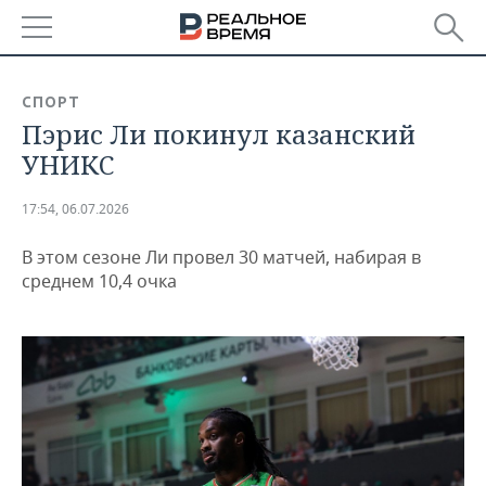
РЕГИОНЫ
СПОРТ
Пэрис Ли покинул казанский
БАШКОРТОСТАН
НОВОСТИ
УНИКС
ТАТАРСТАН
АНАЛИТИКА
17:54, 06.07.2026
УДМУРТИЯ
НОВОСТИ АНАЛИТИКИ
ЭКОНОМИКА
В этом сезоне Ли провел 30 матчей, набирая в
ДЕКЛАРАЦИИ О ДОХОДАХ
НОВОСТИ ЭКОНОМИКИ
ПРОМЫШЛЕННОСТЬ
среднем 10,4 очка
КОРОЛИ ГОСЗАКАЗА ПФО
ФИНАНСЫ
НОВОСТИ
НЕДВИЖИМОСТЬ
ПРОМЫШЛЕННОСТИ
ВУЗЫ ТАТАРСТАНА
БАНКИ
НОВОСТИ НЕДВИЖИМОСТИ
АВТО
АГРОПРОМ
КОМУ ПРИНАДЛЕЖАТ
БЮДЖЕТ
НОВОСТИ АВТО
БИЗНЕС
ТОРГОВЫЕ ЦЕНТРЫ
МАШИНОСТРОЕНИЕ
ТАТАРСТАНА
ИНВЕСТИЦИИ
НОВОСТИ БИЗНЕСА
ТЕХНОЛОГИИ