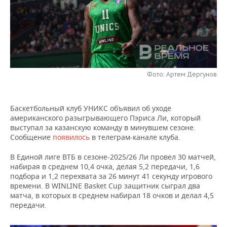
НЕФТЕХИМИЯ
РОЗНИЧНАЯ ТОРГОВЛЯ
НОВОСТИ ТЕХНОЛОГИЙ
МЕРОПРИЯТИЯ
НЕФТЬ
ТРАНСПОРТ
IT
НОВОСТИ МЕРОПРИЯТИЙ
СПОРТ
ОПК
УСЛУГИ
МЕДИА
ВЫЕЗДНАЯ РЕДАКЦИЯ
НОВОСТИ СПОРТА
ОБЩЕСТВО
ЭНЕРГЕТИКА
Фото: Артем Дергунов
ТЕЛЕКОММУНИКАЦИИ
БИЗНЕС-БРАНЧИ
ФУТБОЛ
НОВОСТИ ОБЩЕСТВА
ФОТОГАЛЕРЕЯ
Баскетбольный клуб УНИКС объявил об уходе
ONLINE-КОНФЕРЕНЦИИ
ХОККЕЙ
ВЛАСТЬ
СЮЖЕТЫ
американского разыгрывающего Пэриса Ли, который
выступал за казанскую команду в минувшем сезоне.
ОТКРЫТАЯ ЛЕКЦИЯ
БАСКЕТБОЛ
ИНФРАСТРУКТУРА
СПРАВОЧНИК
Сообщение
появилось
в телеграм-канале клуба.
В Единой лиге ВТБ в сезоне-2025/26 Ли провел 30 матчей,
ВОЛЕЙБОЛ
ИСТОРИЯ
СПИСОК ПЕРСОН
ПОЛНАЯ ВЕРСИЯ
набирая в среднем 10,4 очка, делая 5,2 передачи, 1,6
подбора и 1,2 перехвата за 26 минут 41 секунду игрового
КИБЕРСПОРТ
КУЛЬТУРА
СПИСОК КОМПАНИЙ
времени. В WINLINE Basket Cup защитник сыграл два
матча, в которых в среднем набирал 18 очков и делал 4,5
ФИГУРНОЕ КАТАНИЕ
МЕДИЦИНА
передачи.