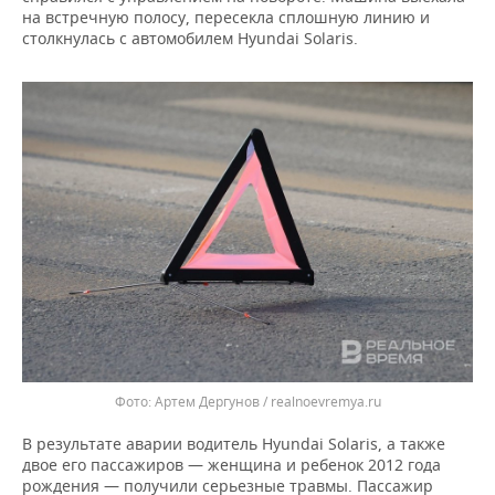
ВОДНЫЕ ВИДЫ СПОРТА
ОБРАЗОВАНИЕ
на встречную полосу, пересекла сплошную линию и
столкнулась с автомобилем Hyundai Solaris.
ХОККЕЙ С МЯЧОМ
ПРОИСШЕСТВИЯ
Артем Дергунов / realnoevremya.ru
В результате аварии водитель Hyundai Solaris, а также
двое его пассажиров — женщина и ребенок 2012 года
рождения — получили серьезные травмы. Пассажир