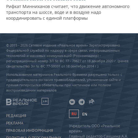
Рифкат Минниханов считает, что движение автономного
транспорта на шоссе, воде и в воздухе надо
координировать с единой платформы
© 2015 - 2026 Сетевое издание «Реальное время» Зарегистрировано
Федеральной службой по надзору в сфере связи, информационных
технологий и массовых коммуникаций (Роскомнадзор) –
регистрационный номер ЭЛ № ФС 77 - 79627 от 18 декабря 2020 г. (ранее
свидетельство Эл № ФС 77-59331 от 18 сентября 2014 г.)
Использование материалов Реального Времени разрешено только с
предварительного согласия правообладателей, упоминание сайта и
прямая гиперссылка обязательны при частичном или полном
воспроизведении материалов.
18+
RU
EN
РЕДАКЦИЯ
РЕКЛАМА
Учредитель ООО «Реальное
ПРАВОВАЯ ИНФОРМАЦИЯ
время»
Главный редактор Саушина А.А.
ПОЛИТИКА О ПЕРСОНАЛЬНЫХ