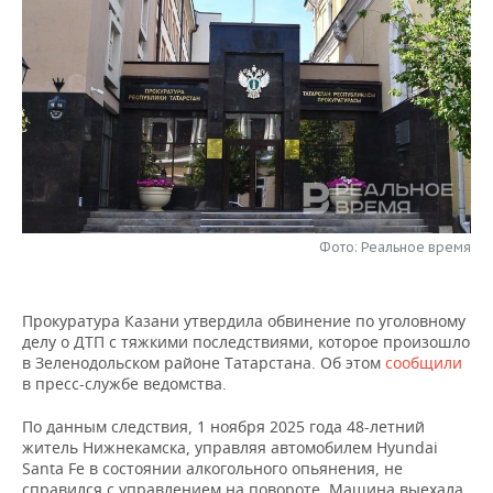
НЕФТЕХИМИЯ
РОЗНИЧНАЯ ТОРГОВЛЯ
НОВОСТИ ТЕХНОЛОГИЙ
МЕРОПРИЯТИЯ
НЕФТЬ
ТРАНСПОРТ
IT
НОВОСТИ МЕРОПРИЯТИЙ
СПОРТ
ОПК
УСЛУГИ
МЕДИА
ВЫЕЗДНАЯ РЕДАКЦИЯ
НОВОСТИ СПОРТА
ОБЩЕСТВО
ЭНЕРГЕТИКА
ТЕЛЕКОММУНИКАЦИИ
БИЗНЕС-БРАНЧИ
ФУТБОЛ
НОВОСТИ ОБЩЕСТВА
ФОТОГАЛЕРЕЯ
ONLINE-КОНФЕРЕНЦИИ
ХОККЕЙ
ВЛАСТЬ
СЮЖЕТЫ
Фото: Реальное время
ОТКРЫТАЯ ЛЕКЦИЯ
БАСКЕТБОЛ
ИНФРАСТРУКТУРА
СПРАВОЧНИК
Прокуратура Казани утвердила обвинение по уголовному
делу о ДТП с тяжкими последствиями, которое произошло
ВОЛЕЙБОЛ
ИСТОРИЯ
СПИСОК ПЕРСОН
ПОЛНАЯ ВЕРСИЯ
в Зеленодольском районе Татарстана. Об этом
сообщили
в пресс-службе ведомства.
КИБЕРСПОРТ
КУЛЬТУРА
СПИСОК КОМПАНИЙ
По данным следствия, 1 ноября 2025 года 48-летний
ФИГУРНОЕ КАТАНИЕ
МЕДИЦИНА
житель Нижнекамска, управляя автомобилем Hyundai
Santa Fe в состоянии алкогольного опьянения, не
справился с управлением на повороте. Машина выехала