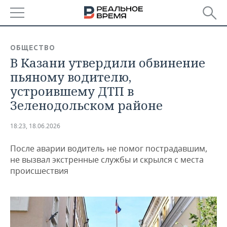
РЕГИОНЫ
ОБЩЕСТВО
В Казани утвердили обвинение
БАШКОРТОСТАН
НОВОСТИ
пьяному водителю,
ТАТАРСТАН
АНАЛИТИКА
устроившему ДТП в
Зеленодольском районе
УДМУРТИЯ
НОВОСТИ АНАЛИТИКИ
ЭКОНОМИКА
18:23, 18.06.2026
ДЕКЛАРАЦИИ О ДОХОДАХ
НОВОСТИ ЭКОНОМИКИ
ПРОМЫШЛЕННОСТЬ
После аварии водитель не помог пострадавшим,
КОРОЛИ ГОСЗАКАЗА ПФО
ФИНАНСЫ
НОВОСТИ
НЕДВИЖИМОСТЬ
не вызвал экстренные службы и скрылся с места
ПРОМЫШЛЕННОСТИ
происшествия
ВУЗЫ ТАТАРСТАНА
БАНКИ
НОВОСТИ НЕДВИЖИМОСТИ
АВТО
АГРОПРОМ
КОМУ ПРИНАДЛЕЖАТ
БЮДЖЕТ
НОВОСТИ АВТО
БИЗНЕС
ТОРГОВЫЕ ЦЕНТРЫ
МАШИНОСТРОЕНИЕ
ТАТАРСТАНА
ИНВЕСТИЦИИ
НОВОСТИ БИЗНЕСА
ТЕХНОЛОГИИ