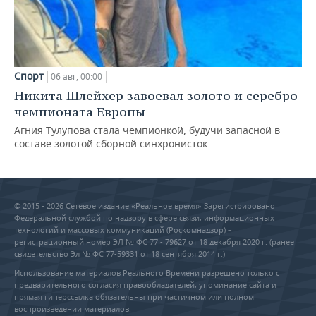
Спорт
06 авг, 00:00
Никита Шлейхер завоевал золото и серебро
чемпионата Европы
Агния Тулупова стала чемпионкой, будучи запасной в
составе золотой сборной синхронисток
© 2015 - 2026 Сетевое издание «Реальное время» Зарегистрировано
Федеральной службой по надзору в сфере связи, информационных
технологий и массовых коммуникаций (Роскомнадзор) –
регистрационный номер ЭЛ № ФС 77 - 79627 от 18 декабря 2020 г. (ранее
свидетельство Эл № ФС 77-59331 от 18 сентября 2014 г.)
Использование материалов Реального Времени разрешено только с
предварительного согласия правообладателей, упоминание сайта и
прямая гиперссылка обязательны при частичном или полном
воспроизведении материалов.