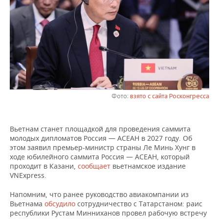
НЕФТЕХИМИЯ
РОЗНИЧНАЯ ТОРГОВЛЯ
НОВОСТИ ТЕХНОЛОГИЙ
МЕРОПРИЯТИЯ
НЕФТЬ
ТРАНСПОРТ
IT
НОВОСТИ МЕРОПРИЯТИЙ
СПОРТ
ОПК
УСЛУГИ
МЕДИА
ВЫЕЗДНАЯ РЕДАКЦИЯ
НОВОСТИ СПОРТА
ОБЩЕСТВО
ЭНЕРГЕТИКА
ТЕЛЕКОММУНИКАЦИИ
БИЗНЕС-БРАНЧИ
ФУТБОЛ
НОВОСТИ ОБЩЕСТВА
ФОТОГАЛЕРЕЯ
Фото:
взято с сайта Росконгресса
ONLINE-КОНФЕРЕНЦИИ
ХОККЕЙ
ВЛАСТЬ
СЮЖЕТЫ
Вьетнам станет площадкой для проведения саммита
ОТКРЫТАЯ ЛЕКЦИЯ
БАСКЕТБОЛ
ИНФРАСТРУКТУРА
СПРАВОЧНИК
молодых дипломатов Россия — АСЕАН в 2027 году. Об
этом заявил премьер-министр страны Ле Минь Хунг в
ВОЛЕЙБОЛ
ИСТОРИЯ
СПИСОК ПЕРСОН
ПОЛНАЯ ВЕРСИЯ
ходе юбилейного саммита Россия — АСЕАН, который
проходит в Казани,
сообщает
вьетнамское издание
КИБЕРСПОРТ
КУЛЬТУРА
СПИСОК КОМПАНИЙ
VNExpress.
Напомним, что ранее руководство авиакомпании из
ФИГУРНОЕ КАТАНИЕ
МЕДИЦИНА
Вьетнама
обсудило
сотрудничество с Татарстаном: раис
республики Рустам Минниханов провел рабочую встречу