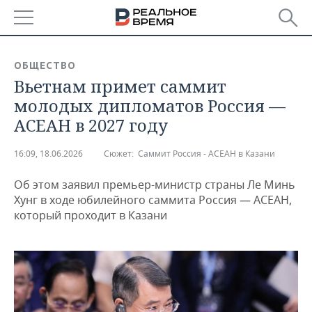
РЕГИОНЫ
ОБЩЕСТВО
Вьетнам примет саммит
БАШКОРТОСТАН
НОВОСТИ
молодых дипломатов Россия —
ТАТАРСТАН
АНАЛИТИКА
АСЕАН в 2027 году
УДМУРТИЯ
НОВОСТИ АНАЛИТИКИ
ЭКОНОМИКА
16:09, 18.06.2026
Сюжет:
Саммит Россия - АСЕАН в Казани
ДЕКЛАРАЦИИ О ДОХОДАХ
НОВОСТИ ЭКОНОМИКИ
ПРОМЫШЛЕННОСТЬ
Об этом заявил премьер-министр страны Ле Минь
Хунг в ходе юбилейного саммита Россия — АСЕАН,
КОРОЛИ ГОСЗАКАЗА ПФО
ФИНАНСЫ
НОВОСТИ
НЕДВИЖИМОСТЬ
который проходит в Казани
ПРОМЫШЛЕННОСТИ
ВУЗЫ ТАТАРСТАНА
БАНКИ
НОВОСТИ НЕДВИЖИМОСТИ
АВТО
АГРОПРОМ
КОМУ ПРИНАДЛЕЖАТ
БЮДЖЕТ
НОВОСТИ АВТО
БИЗНЕС
ТОРГОВЫЕ ЦЕНТРЫ
МАШИНОСТРОЕНИЕ
ТАТАРСТАНА
ИНВЕСТИЦИИ
НОВОСТИ БИЗНЕСА
ТЕХНОЛОГИИ