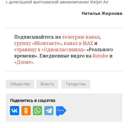
ВОДНЫЕ ВИДЫ СПОРТА
ОБРАЗОВАНИЕ
с делегацией вьетнамской авиакомпании VietJet Air.
Наталья Жирнова
ХОККЕЙ С МЯЧОМ
ПРОИСШЕСТВИЯ
Подписывайтесь на
телеграм-канал
,
группу «ВКонтакте»
,
канал в MAX
и
страницу в «Одноклассниках»
«Реального
времени». Ежедневные видео на
Rutube
и
«Дзене»
.
Общество
Власть
Татарстан
Поделитесь в соцсетях