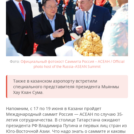
ВОДНЫЕ ВИДЫ СПОРТА
ОБРАЗОВАНИЕ
ХОККЕЙ С МЯЧОМ
ПРОИСШЕСТВИЯ
Официальный фотохост Саммита Россия – АСЕАН / Official
photo host of the Russia–ASEAN Summit
Также в казанском аэропорту встретили
специального представителя президента Мьянмы
Хау Кхан Сума.
Напомним, с 17 по 19 июня в Казани пройдет
Международный саммит Россия — АСЕАН по случаю 35-
летия сотрудничества. В столице Татарстана ожидают
президента РФ Владимира Путина и первых лиц стран из
Юго-Восточной Азии. Что надо знать о саммите и каковы