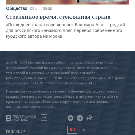
Общество
08 авг, 00:00
Стеклянное время, стеклянная страна
«Последнее гранатовое дерево» Бахтияра Али — редкий
для российского книжного поля перевод современного
курдского автора из Ирака
© 2015 - 2026 Сетевое издание «Реальное время» Зарегистрировано
Федеральной службой по надзору в сфере связи, информационных
технологий и массовых коммуникаций (Роскомнадзор) –
регистрационный номер ЭЛ № ФС 77 - 79627 от 18 декабря 2020 г. (ранее
свидетельство Эл № ФС 77-59331 от 18 сентября 2014 г.)
Использование материалов Реального Времени разрешено только с
предварительного согласия правообладателей, упоминание сайта и
прямая гиперссылка обязательны при частичном или полном
воспроизведении материалов.
18+
RU
EN
РЕДАКЦИЯ