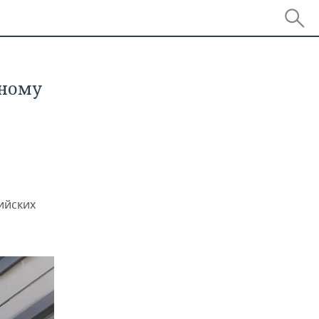
пному
ийских