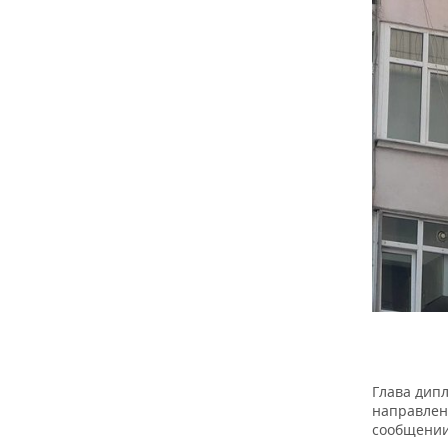
НЕФТЬ
РОЗНИЧНАЯ ТОРГОВЛЯ
НОВОСТИ ТЕХНОЛОГИЙ
МЕРОПРИЯТИЯ
ОПК
ТРАНСПОРТ
IT
НОВОСТИ МЕРОПРИЯТИЙ
СПОРТ
ЭНЕРГЕТИКА
УСЛУГИ
МЕДИА
ВЫЕЗДНАЯ РЕДАКЦИЯ
НОВОСТИ СПОРТА
ОБЩЕСТВО
ТЕЛЕКОММУНИКАЦИИ
БИЗНЕС-БРАНЧИ
ФУТБОЛ
НОВОСТИ ОБЩЕСТВА
ФОТОГАЛЕРЕЯ
ONLINE-КОНФЕРЕНЦИИ
ХОККЕЙ
ВЛАСТЬ
СЮЖЕТЫ
ОТКРЫТАЯ ЛЕКЦИЯ
БАСКЕТБОЛ
ИНФРАСТРУКТУРА
СПРАВОЧНИК
ВОЛЕЙБОЛ
ИСТОРИЯ
СПИСОК ПЕРСОН
ПОЛНАЯ ВЕРСИЯ
КИБЕРСПОРТ
КУЛЬТУРА
СПИСОК КОМПАНИЙ
Глава дипл
ФИГУРНОЕ КАТАНИЕ
МЕДИЦИНА
направлен
сообщении