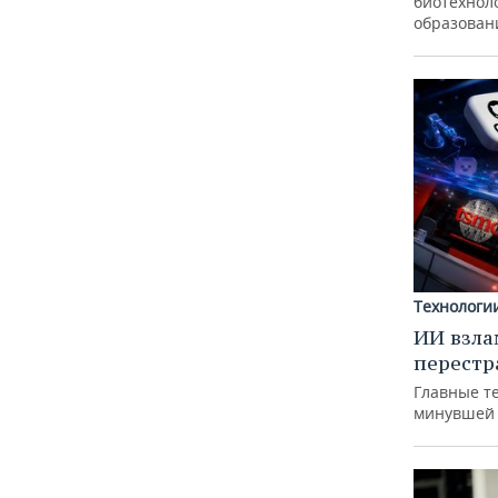
биотехноло
образован
Технологи
ИИ взла
перестр
Главные т
минувшей