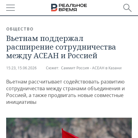
РЕГИОНЫ
ОБЩЕСТВО
Вьетнам поддержал
БАШКОРТОСТАН
НОВОСТИ
расширение сотрудничества
ТАТАРСТАН
АНАЛИТИКА
между АСЕАН и Россией
УДМУРТИЯ
НОВОСТИ АНАЛИТИКИ
ЭКОНОМИКА
15:23, 15.06.2026
Сюжет:
Саммит Россия - АСЕАН в Казани
ДЕКЛАРАЦИИ О ДОХОДАХ
НОВОСТИ ЭКОНОМИКИ
ПРОМЫШЛЕННОСТЬ
Вьетнам рассчитывает содействовать развитию
сотрудничества между странами объединения и
КОРОЛИ ГОСЗАКАЗА ПФО
ФИНАНСЫ
НОВОСТИ
НЕДВИЖИМОСТЬ
Россией, а также продвигать новые совместные
ПРОМЫШЛЕННОСТИ
инициативы
ВУЗЫ ТАТАРСТАНА
БАНКИ
НОВОСТИ НЕДВИЖИМОСТИ
АВТО
АГРОПРОМ
КОМУ ПРИНАДЛЕЖАТ
БЮДЖЕТ
НОВОСТИ АВТО
БИЗНЕС
ТОРГОВЫЕ ЦЕНТРЫ
МАШИНОСТРОЕНИЕ
ТАТАРСТАНА
ИНВЕСТИЦИИ
НОВОСТИ БИЗНЕСА
ТЕХНОЛОГИИ