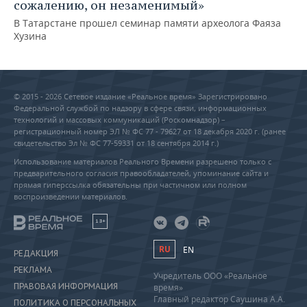
сожалению, он незаменимый»
В Татарстане прошел семинар памяти археолога Фаяза
Хузина
© 2015 - 2026 Сетевое издание «Реальное время» Зарегистрировано
Федеральной службой по надзору в сфере связи, информационных
технологий и массовых коммуникаций (Роскомнадзор) –
регистрационный номер ЭЛ № ФС 77 - 79627 от 18 декабря 2020 г. (ранее
свидетельство Эл № ФС 77-59331 от 18 сентября 2014 г.)
Использование материалов Реального Времени разрешено только с
предварительного согласия правообладателей, упоминание сайта и
прямая гиперссылка обязательны при частичном или полном
воспроизведении материалов.
18+
RU
EN
РЕДАКЦИЯ
РЕКЛАМА
Учредитель ООО «Реальное
ПРАВОВАЯ ИНФОРМАЦИЯ
время»
Главный редактор Саушина А.А.
ПОЛИТИКА О ПЕРСОНАЛЬНЫХ