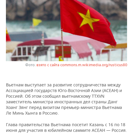
НЕФТЕХИМИЯ
РОЗНИЧНАЯ ТОРГОВЛЯ
НОВОСТИ ТЕХНОЛОГИЙ
МЕРОПРИЯТИЯ
НЕФТЬ
ТРАНСПОРТ
IT
НОВОСТИ МЕРОПРИЯТИЙ
СПОРТ
ОПК
УСЛУГИ
МЕДИА
ВЫЕЗДНАЯ РЕДАКЦИЯ
НОВОСТИ СПОРТА
ОБЩЕСТВО
ЭНЕРГЕТИКА
ТЕЛЕКОММУНИКАЦИИ
БИЗНЕС-БРАНЧИ
ФУТБОЛ
НОВОСТИ ОБЩЕСТВА
ФОТОГАЛЕРЕЯ
ONLINE-КОНФЕРЕНЦИИ
ХОККЕЙ
ВЛАСТЬ
Фото:
взято с сайта commons.m.wikimedia.org/rusticus80
СЮЖЕТЫ
ОТКРЫТАЯ ЛЕКЦИЯ
БАСКЕТБОЛ
ИНФРАСТРУКТУРА
СПРАВОЧНИК
Вьетнам выступает за развитие сотрудничества между
Ассоциацией государств Юго-Восточной Азии (АСЕАН) и
ВОЛЕЙБОЛ
ИСТОРИЯ
СПИСОК ПЕРСОН
ПОЛНАЯ ВЕРСИЯ
Россией. Об этом сообщил вьетнамскому TTXVN
заместитель министра иностранных дел страны Данг
КИБЕРСПОРТ
КУЛЬТУРА
СПИСОК КОМПАНИЙ
Хоанг Зянг перед визитом премьер-министра Вьетнама
Ле Минь Хынга в Россию.
ФИГУРНОЕ КАТАНИЕ
МЕДИЦИНА
Глава правительства Вьетнама посетит Казань с 16 по 18
июня для участия в юбилейном саммите АСЕАН — Россия.