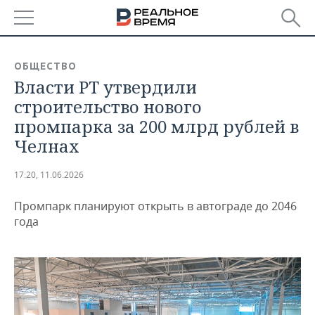
РЕГИОНЫ
ОБЩЕСТВО
Власти РТ утвердили
БАШКОРТОСТАН
НОВОСТИ
строительство нового
ТАТАРСТАН
АНАЛИТИКА
промпарка за 200 млрд рублей в
Челнах
УДМУРТИЯ
НОВОСТИ АНАЛИТИКИ
ЭКОНОМИКА
17:20, 11.06.2026
ДЕКЛАРАЦИИ О ДОХОДАХ
НОВОСТИ ЭКОНОМИКИ
ПРОМЫШЛЕННОСТЬ
Промпарк планируют открыть в автограде до 2046
КОРОЛИ ГОСЗАКАЗА ПФО
ФИНАНСЫ
НОВОСТИ
НЕДВИЖИМОСТЬ
года
ПРОМЫШЛЕННОСТИ
ВУЗЫ ТАТАРСТАНА
БАНКИ
НОВОСТИ НЕДВИЖИМОСТИ
АВТО
АГРОПРОМ
КОМУ ПРИНАДЛЕЖАТ
БЮДЖЕТ
НОВОСТИ АВТО
БИЗНЕС
ТОРГОВЫЕ ЦЕНТРЫ
МАШИНОСТРОЕНИЕ
ТАТАРСТАНА
ИНВЕСТИЦИИ
НОВОСТИ БИЗНЕСА
ТЕХНОЛОГИИ