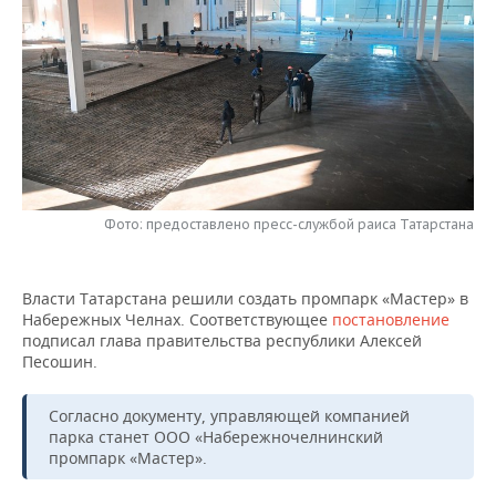
НЕФТЕХИМИЯ
РОЗНИЧНАЯ ТОРГОВЛЯ
НОВОСТИ ТЕХНОЛОГИЙ
МЕРОПРИЯТИЯ
НЕФТЬ
ТРАНСПОРТ
IT
НОВОСТИ МЕРОПРИЯТИЙ
СПОРТ
ОПК
УСЛУГИ
МЕДИА
ВЫЕЗДНАЯ РЕДАКЦИЯ
НОВОСТИ СПОРТА
ОБЩЕСТВО
ЭНЕРГЕТИКА
ТЕЛЕКОММУНИКАЦИИ
БИЗНЕС-БРАНЧИ
ФУТБОЛ
НОВОСТИ ОБЩЕСТВА
ФОТОГАЛЕРЕЯ
Фото: предоставлено пресс-службой раиса Татарстана
ONLINE-КОНФЕРЕНЦИИ
ХОККЕЙ
ВЛАСТЬ
СЮЖЕТЫ
ОТКРЫТАЯ ЛЕКЦИЯ
БАСКЕТБОЛ
ИНФРАСТРУКТУРА
СПРАВОЧНИК
Власти Татарстана решили создать промпарк «Мастер» в
Набережных Челнах. Соответствующее
постановление
подписал глава правительства республики Алексей
ВОЛЕЙБОЛ
ИСТОРИЯ
СПИСОК ПЕРСОН
ПОЛНАЯ ВЕРСИЯ
Песошин.
КИБЕРСПОРТ
КУЛЬТУРА
СПИСОК КОМПАНИЙ
Согласно документу, управляющей компанией
парка станет ООО «Набережночелнинский
ФИГУРНОЕ КАТАНИЕ
МЕДИЦИНА
промпарк «Мастер».