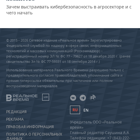
Зачем выстраивать кибербезопасность в агросекторе и с
чего начать
© 2015 - 2026 Сетевое издание «Реальное время» Зарегистрировано
Федеральной службой по надзору в сфере связи, информационных
технологий и массовых коммуникаций (Роскомнадзор) –
регистрационный номер ЭЛ № ФС 77 - 79627 от 18 декабря 2020 г. (ранее
свидетельство Эл № ФС 77-59331 от 18 сентября 2014 г.)
Использование материалов Реального Времени разрешено только с
предварительного согласия правообладателей, упоминание сайта и
прямая гиперссылка обязательны при частичном или полном
воспроизведении материалов.
18+
RU
EN
РЕДАКЦИЯ
РЕКЛАМА
Учредитель ООО «Реальное
ПРАВОВАЯ ИНФОРМАЦИЯ
время»
Главный редактор Саушина А.А.
ПОЛИТИКА О ПЕРСОНАЛЬНЫХ
Телефон редакции: +7 (843) 222-
ДАННЫХ