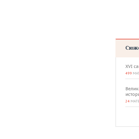
Сюж
XVI с
499
МА
Велик
истор
24
МАТ