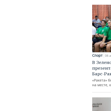
Спорт
06 а
В Зелен
презент
Барс-Ра
«Ракета» б
на месте, 