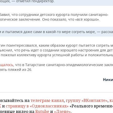
ющих, — отметил гендиректор.
авил, что сотрудники детского курорта получили санитарно-
огическое заключение. Оно показало, что «всё хорошо».
 и пытаемся даже сами в какой-то мере согреть море, — расска
тин поинтересовался, каким образом курорт пытается согреть м
яснил, что речь идет о создании хорошего настроения для дет
 пожелал коллективу курорта успешной работы и положительн
бщалось
, что в Татарстане санитарно-эпидемиологические зак
ять пляжей из 26.
Ники
исывайтесь на
телеграм-канал
,
группу «ВКонтакте»
,
к
X
и
страницу в «Одноклассниках»
«Реального времени»
невные видео на
Rutube
и
«Дзене»
.