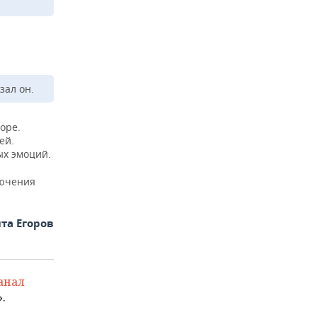
зал он.
оре.
ей.
ых эмоций.
лючения
та Егоров
анал
.