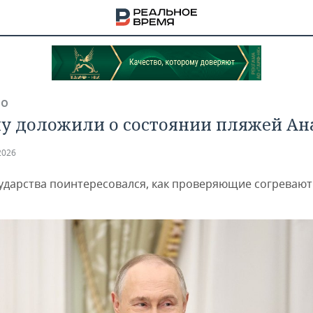
ВО
у доложили о состоянии пляжей А
2026
сударства поинтересовался, как проверяющие согреваю
НА