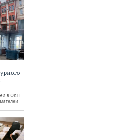
турного
и
ей в ОКН
имателей