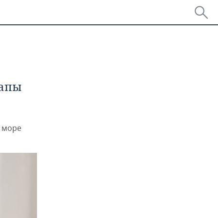
напы
т море