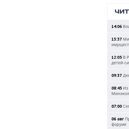
ЧИ
Вла
14:06
Мин
13:37
имущест
В Р
12:05
детей-с
Деп
09:37
Из 
08:45
Минэкол
Сег
07:00
Пр
06 авг
форуме