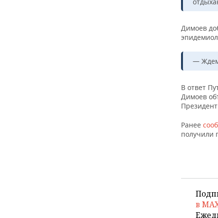
ВОДНЫЕ ВИДЫ СПОРТА
ОБРАЗОВАНИЕ
отдыха
ХОККЕЙ С МЯЧОМ
ПРОИСШЕСТВИЯ
Димоев доб
эпидемиол
— Ждем
В ответ Пу
Димоев объ
Президент
Ранее
соо
получили п
Подп
в MA
Ежед