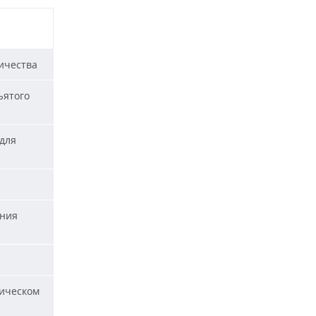
ичества
ъятого
для
ания
ическом