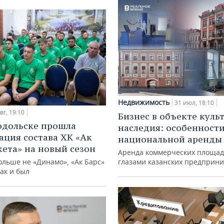
Недвижимость
31 июл, 18:10
вг, 19:10
Бизнес в объекте куль
одольске прошла
наследия: особенност
ация состава ХК «Ак
национальной аренды
кета» на новый сезон
Аренда коммерческих площад
ольше не «Динамо», «Ак Барс»
глазами казанских предприн
как и был