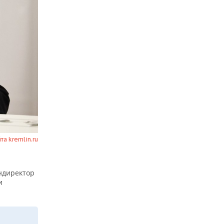
йта kremlin.ru
ендиректор
и