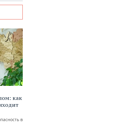
лом: как
иходит
пасность в