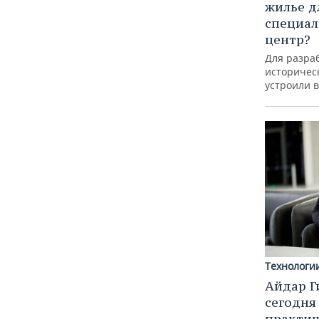
жилье д
специал
центр?
Для разра
историческ
устроили 
Технологи
Айдар Г
сегодня
практич