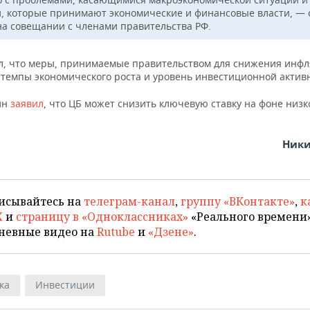
, которые принимают экономические и финансовые власти, — 
на совещании с членами правительства РФ.
л, что меры, принимаемые правительством для снижения инфл
 темпы экономического роста и уровень инвестиционной актив
ин
заявил
, что ЦБ может снизить ключевую ставку на фоне низк
Ники
исывайтесь на
телеграм-канал
,
группу «ВКонтакте»
,
к
X
и
страницу в «Одноклассниках»
«Реального времени»
невные видео на
Rutube
и
«Дзене»
.
ка
Инвестиции