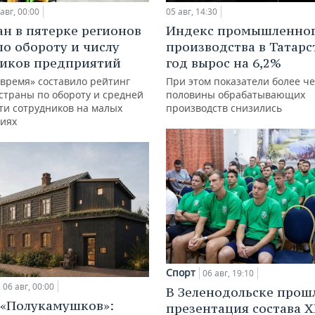
авг, 00:00
05 авг, 14:30
ан в пятерке регионов
Индекс промышленно
по обороту и числу
производства в Татарс
иков предприятий
год вырос на 6,2%
 время» составило рейтинг
При этом показатели более ч
страны по обороту и средней
половины обрабатывающих
ти сотрудников на малых
производств снизились
иях
Спорт
06 авг, 19:10
06 авг, 00:00
В Зеленодольске прош
 «Полукамушков»:
презентация состава Х