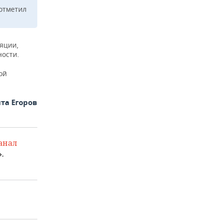
отметил
яции,
ности.
ой
та Егоров
анал
.