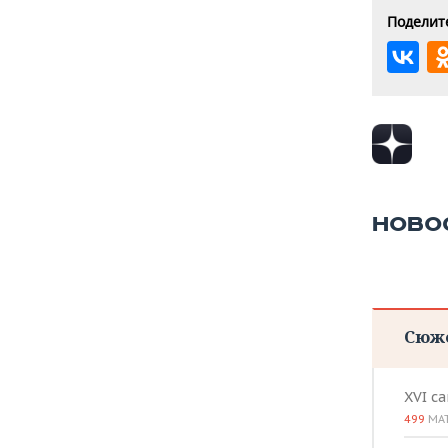
Поделите
НОВО
Сюж
XVI с
499
МА