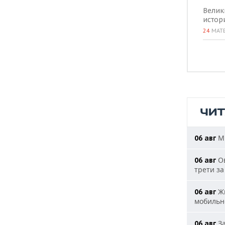
Велик
истор
24
МАТ
ЧИ
МИ
06 авг
Ов
06 авг
трети за
Жи
06 авг
мобильн
За
06 авг