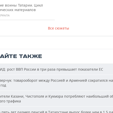
ие воины Татарии. Цикл
ических материалов
ЕРИАЛА
Все сюжеты
ТАЙТЕ ТАКЖЕ
Д: рост ВВП России в три раза превышает показатели ЕС
ерчук: товарооборот между Россией и Арменией сократился на
 год
тели Казани, Чистополя и Кукмора потребляют наибольший о
ого трафика
 пять лет размер пенсий в Татарстане вырос более чем в 1,5 р