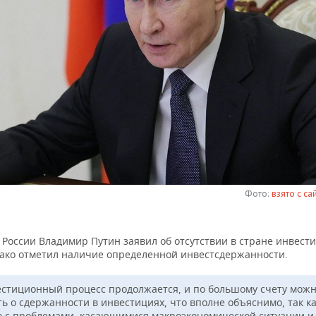
Фото:
взято с са
 России Владимир Путин заявил об отсутствии в стране инвест
нако отметил наличие определенной инвестсдержанности.
стиционный процесс продолжается, и по большому счету мож
ь о сдержанности в инвестициях, что вполне объяснимо, так ка
о с проблемами, касающимися макроэкономической ситуации и