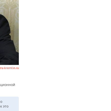
йта kremlin.ru
иционной
но
к это