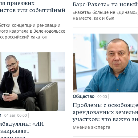
ля приезжих
Барс-Ракета» на новый
истов или событийный
«Ракета» больше не «Динамо»,
на месте, как и был
ботки концепции реновации
ого квартала в Зеленодольске
всероссийский хакатон
Общество
00:00
Проблемы с освобожд
арендованных земель
и
04 авг, 00:00
участков: что важно з
ибадуллин: «ИИ
Мнение эксперта
 закрывает
ески весь