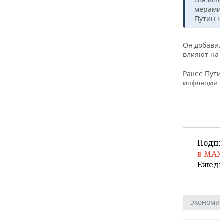
ВОДНЫЕ ВИДЫ СПОРТА
ОБРАЗОВАНИЕ
мерами
Путин 
ХОККЕЙ С МЯЧОМ
ПРОИСШЕСТВИЯ
Он добави
влияют на
Ранее Пут
инфляции.
Подп
в MA
Ежед
Экономи