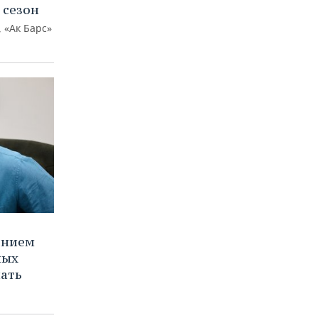
 сезон
 «Ак Барс»
ением
ных
нать