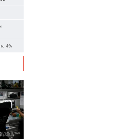
м
на 4%