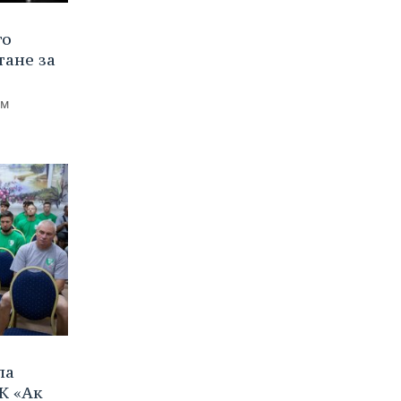
го
тане за
ем
ла
К «Ак