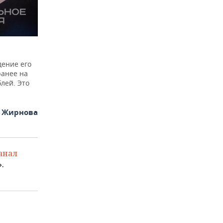
ение его
ранее на
лей. Это
я Жирнова
анал
.