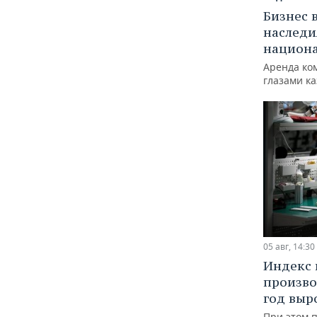
Бизнес 
наследи
национ
Аренда ко
глазами к
05 авг, 14:30
Индекс
произво
год выр
При этом 