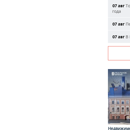
То
07 авг
года
Пе
07 авг
В 
07 авг
Недвижим