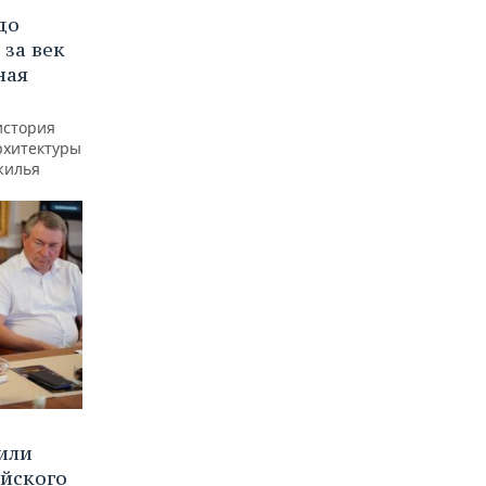
до
 за век
ная
история
рхитектуры
жилья
или
ийского