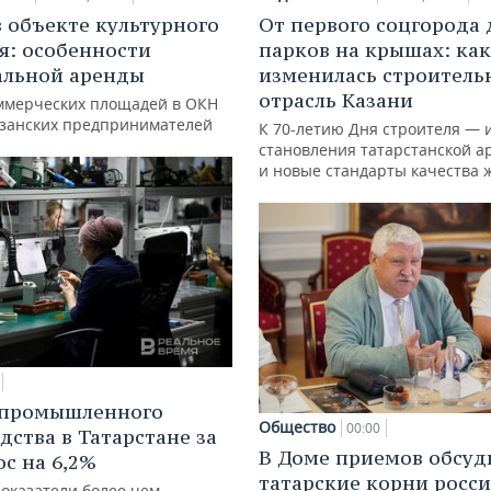
в объекте культурного
От первого соцгорода 
я: особенности
парков на крышах: как
альной аренды
изменилась строитель
отрасль Казани
ммерческих площадей в ОКН
азанских предпринимателей
К 70-летию Дня строителя — 
становления татарстанской а
и новые стандарты качества 
 промышленного
Общество
00:00
дства в Татарстане за
В Доме приемов обсуд
ос на 6,2%
татарские корни росс
показатели более чем