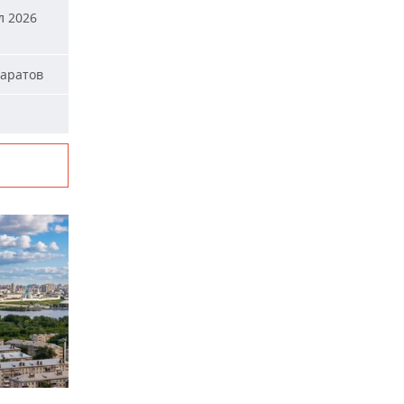
л 2026
паратов