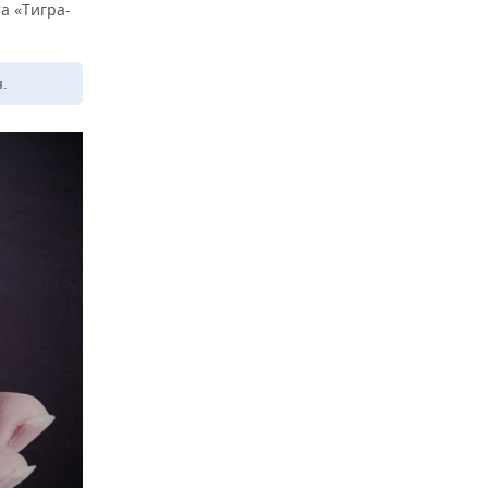
а «Тигра-
.