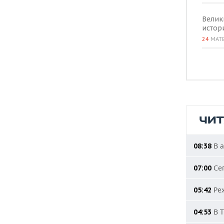
Велик
истор
24
МАТ
ЧИ
В а
08:38
Сег
07:00
Реж
05:42
В Т
04:53