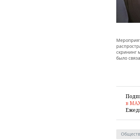
Мероприят
распростр
скрининг 
было связ
Подп
в MA
Ежед
Общест