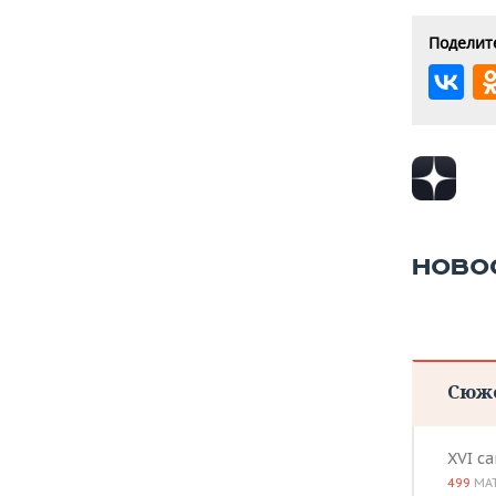
Поделите
НОВО
Сюж
XVI с
499
МА