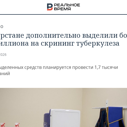
ВО
арстане дополнительно выделили б
миллиона на скрининг туберкулеза
2026
выделенных средств планируется провести 1,7 тысячи
аний
НА