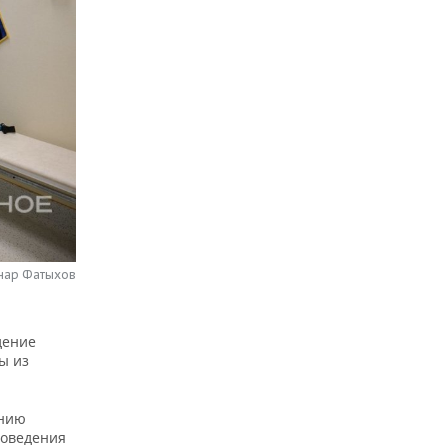
нар Фатыхов
дение
ы из
ению
роведения