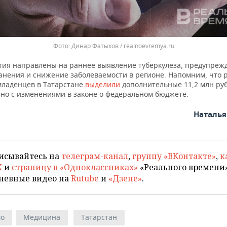
Динар Фатыхов / realnoevremya.ru
ия направлены на раннее выявление туберкулеза, предупрежд
анения и снижение заболеваемости в регионе. Напомним, что 
младенцев в Татарстане
выделили
дополнительные 11,2 млн руб
ано с изменениями в законе о федеральном бюджете.
Наталь
исывайтесь на
телеграм-канал
,
группу «ВКонтакте»
,
к
X
и
страницу в «Одноклассниках»
«Реального времени»
невные видео на
Rutube
и
«Дзене»
.
во
Медицина
Татарстан