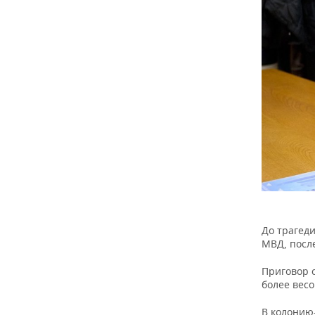
До трагед
МВД, посл
Приговор 
более весо
В колонию