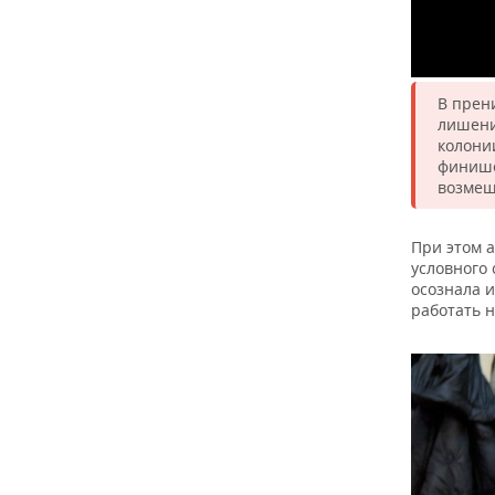
В прен
лишени
колони
финише
возмещ
При этом 
условного 
осознала 
работать 