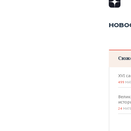
НОВО
Сюж
XVI с
499
МА
Велик
истор
24
МАТ