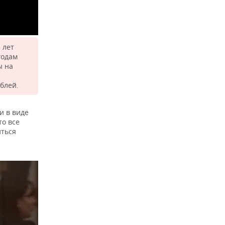
 лет
годам
ы на
блей.
и в виде
то все
иться