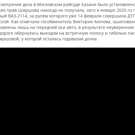
ссмотрения дела в Московском райсуде Казани было установлен
ких прав Ширшова никогда не получала, зато в январе 2025-го
ый ВАЗ-2114, за рулем которого уже 14 февраля совершила ДТП
ской. Как отмечала гособвинитель Виктория Аюпова, ошипов
овлены лишь на передней оси авто, в результате неуверенная 
 дороге обернулась выездом на встречную полосу и гибелью па
ршовой, у которой осталась годовалая дочка.