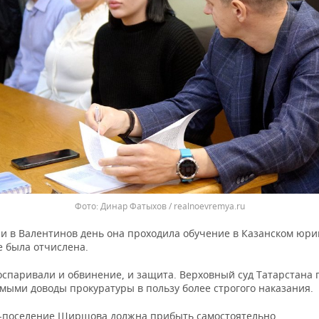
Динар Фатыхов / realnoevremya.ru
ии в Валентинов день она проходила обучение в Казанском юри
е была отчислена.
оспаривали и обвинение, и защита. Верховный суд Татарстана 
мыми доводы прокуратуры в пользу более строгого наказания.
-поселение Ширшова должна прибыть самостоятельно.