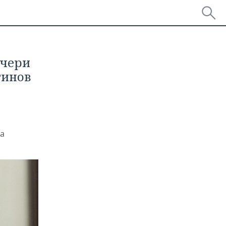
очери
тинов
за