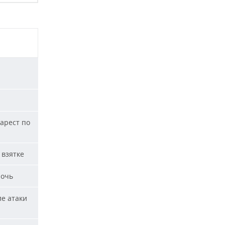
арест по
 взятке
ночь
ле атаки