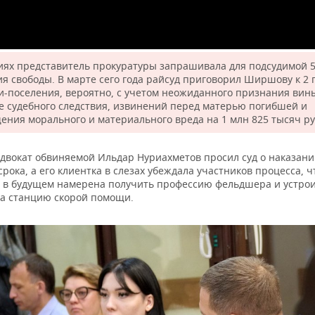
иях представитель прокуратуры запрашивала для подсудимой 5
я свободы. В марте сего года райсуд приговорил Ширшову к 2 
и-поселения, вероятно, с учетом неожиданного признания вин
 судебного следствия, извинений перед матерью погибшей и
ения морального и материального вреда на 1 млн 825 тысяч ру
адвокат обвиняемой Ильдар Нуриахметов просил суд о наказани
срока, а его клиентка в слезах убеждала участников процесса, ч
и в будущем намерена получить профессию фельдшера и устро
на станцию скорой помощи.