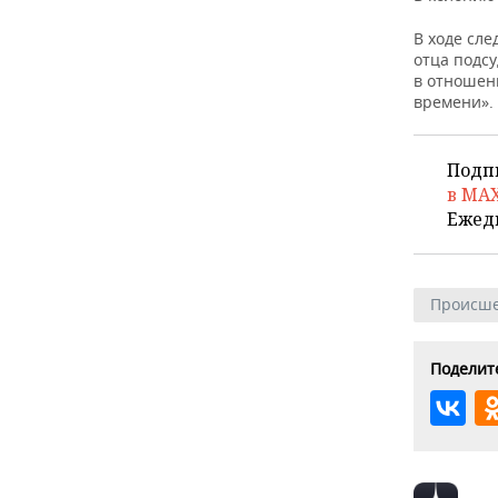
В ходе сле
отца подс
в отношен
времени».
Подп
в MA
Ежед
Происше
Поделите