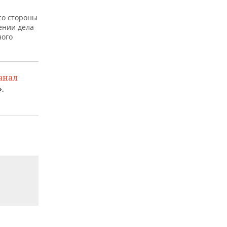
со стороны
ении дела
ного
анал
.