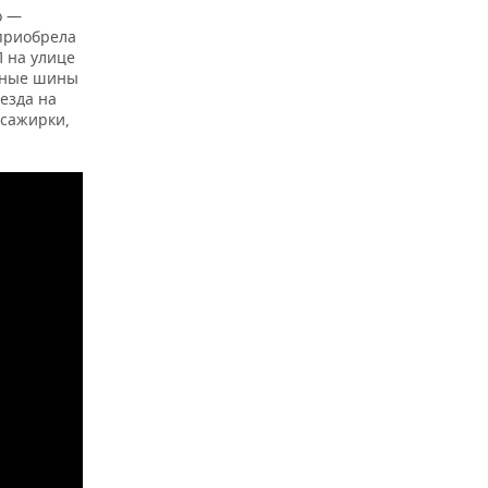
о —
 приобрела
 на улице
анные шины
езда на
ссажирки,