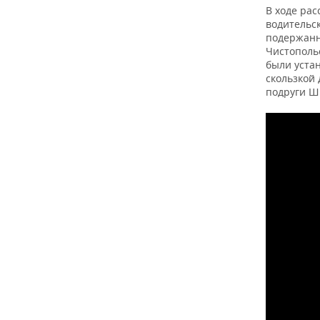
ВОДНЫЕ ВИДЫ СПОРТА
ОБРАЗОВАНИЕ
В ходе ра
водительс
ХОККЕЙ С МЯЧОМ
ПРОИСШЕСТВИЯ
подержанн
Чистополь
были устан
скользкой
подруги Ши