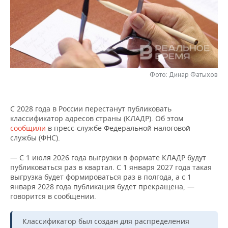
НЕФТЕХИМИЯ
РОЗНИЧНАЯ ТОРГОВЛЯ
НОВОСТИ ТЕХНОЛОГИЙ
МЕРОПРИЯТИЯ
НЕФТЬ
ТРАНСПОРТ
IT
НОВОСТИ МЕРОПРИЯТИЙ
СПОРТ
ОПК
УСЛУГИ
МЕДИА
ВЫЕЗДНАЯ РЕДАКЦИЯ
НОВОСТИ СПОРТА
ОБЩЕСТВО
ЭНЕРГЕТИКА
Фото: Динар Фатыхов
ТЕЛЕКОММУНИКАЦИИ
БИЗНЕС-БРАНЧИ
ФУТБОЛ
НОВОСТИ ОБЩЕСТВА
ФОТОГАЛЕРЕЯ
С 2028 года в России перестанут публиковать
ONLINE-КОНФЕРЕНЦИИ
ХОККЕЙ
ВЛАСТЬ
СЮЖЕТЫ
классификатор адресов страны (КЛАДР). Об этом
сообщили
в пресс-службе Федеральной налоговой
ОТКРЫТАЯ ЛЕКЦИЯ
БАСКЕТБОЛ
ИНФРАСТРУКТУРА
СПРАВОЧНИК
службы (ФНС).
— С 1 июля 2026 года выгрузки в формате КЛАДР будут
ВОЛЕЙБОЛ
ИСТОРИЯ
СПИСОК ПЕРСОН
ПОЛНАЯ ВЕРСИЯ
публиковаться раз в квартал. С 1 января 2027 года такая
выгрузка будет формироваться раз в полгода, а с 1
КИБЕРСПОРТ
КУЛЬТУРА
СПИСОК КОМПАНИЙ
января 2028 года публикация будет прекращена, —
говорится в сообщении.
ФИГУРНОЕ КАТАНИЕ
МЕДИЦИНА
Классификатор был создан для распределения