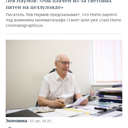
Лев Наумов: «Мы плачем из-за световых
пятен на целлулоиде»
Писатель Лев Наумов предсказывает, что Homo sapiens
под влиянием кинематографа станет (или уже стал) Homo
cinematographicus
Экономика
05 авг, 08:30