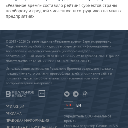
«Реальное время» составило рейтинг субъектов страны
по обороту и средней численности сотрудников на малых
предприятиях
© 2015 - 2026 Сетевое издание «Реальное время» Зарегистрировано
Федеральной службой по надзору в сфере связи, информационных
технологий и массовых коммуникаций (Роскомнадзор) –
регистрационный номер ЭЛ № ФС 77 - 79627 от 18 декабря 2020 г. (ранее
свидетельство Эл № ФС 77-59331 от 18 сентября 2014 г.)
Использование материалов Реального Времени разрешено только с
предварительного согласия правообладателей, упоминание сайта и
прямая гиперссылка обязательны при частичном или полном
воспроизведении материалов.
18+
RU
EN
РЕДАКЦИЯ
РЕКЛАМА
Учредитель ООО «Реальное
ПРАВОВАЯ ИНФОРМАЦИЯ
время»
Главный редактор Саушина А.А.
ПОЛИТИКА О ПЕРСОНАЛЬНЫХ