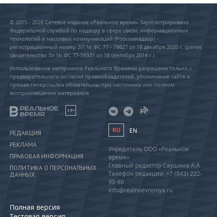
© 2015 - 2026 Сетевое издание «Реальное время» Зарегистрировано
Федеральной службой по надзору в сфере связи, информационных
технологий и массовых коммуникаций (Роскомнадзор) –
регистрационный номер ЭЛ № ФС 77 - 79627 от 18 декабря 2020 г. (ранее
свидетельство Эл № ФС 77-59331 от 18 сентября 2014 г.)
Использование материалов Реального Времени разрешено только с
предварительного согласия правообладателей, упоминание сайта и
прямая гиперссылка обязательны при частичном или полном
воспроизведении материалов.
18+
RU
EN
РЕДАКЦИЯ
РЕКЛАМА
Учредитель ООО «Реальное
ПРАВОВАЯ ИНФОРМАЦИЯ
время»
Главный редактор Саушина А.А.
ПОЛИТИКА О ПЕРСОНАЛЬНЫХ
Телефон редакции: +7 (843) 222-
ДАННЫХ
90-80
info@realnoevremya.ru
Полная версия
Тестовая версия