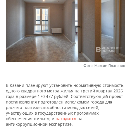
НЕФТЕХИМИЯ
РОЗНИЧНАЯ ТОРГОВЛЯ
НОВОСТИ ТЕХНОЛОГИЙ
МЕРОПРИЯТИЯ
НЕФТЬ
ТРАНСПОРТ
IT
НОВОСТИ МЕРОПРИЯТИЙ
СПОРТ
ОПК
УСЛУГИ
МЕДИА
ВЫЕЗДНАЯ РЕДАКЦИЯ
НОВОСТИ СПОРТА
ОБЩЕСТВО
ЭНЕРГЕТИКА
ТЕЛЕКОММУНИКАЦИИ
БИЗНЕС-БРАНЧИ
ФУТБОЛ
НОВОСТИ ОБЩЕСТВА
ФОТОГАЛЕРЕЯ
ONLINE-КОНФЕРЕНЦИИ
ХОККЕЙ
ВЛАСТЬ
СЮЖЕТЫ
Фото: Максим Платонов
ОТКРЫТАЯ ЛЕКЦИЯ
БАСКЕТБОЛ
ИНФРАСТРУКТУРА
СПРАВОЧНИК
В Казани планируют установить нормативную стоимость
одного квадратного метра жилья на третий квартал 2026
ВОЛЕЙБОЛ
ИСТОРИЯ
СПИСОК ПЕРСОН
ПОЛНАЯ ВЕРСИЯ
года в размере 170 477 рублей. Соответствующий проект
постановления подготовлен исполкомом города для
КИБЕРСПОРТ
КУЛЬТУРА
СПИСОК КОМПАНИЙ
расчета платежеспособности молодых семей,
участвующих в государственных программах
ФИГУРНОЕ КАТАНИЕ
МЕДИЦИНА
обеспечения жильем, и
находится
на
антикоррупционной экспертизе.