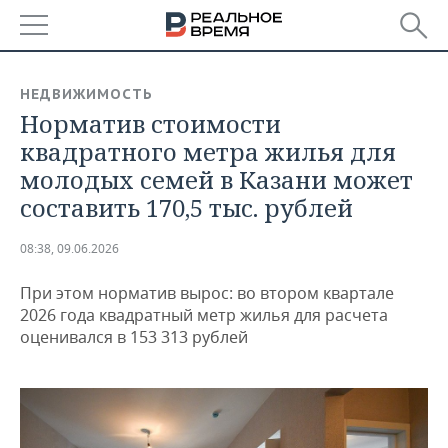
РЕГИОНЫ
НЕДВИЖИМОСТЬ
Норматив стоимости
БАШКОРТОСТАН
НОВОСТИ
квадратного метра жилья для
ТАТАРСТАН
АНАЛИТИКА
молодых семей в Казани может
составить 170,5 тыс. рублей
УДМУРТИЯ
НОВОСТИ АНАЛИТИКИ
ЭКОНОМИКА
08:38, 09.06.2026
ДЕКЛАРАЦИИ О ДОХОДАХ
НОВОСТИ ЭКОНОМИКИ
ПРОМЫШЛЕННОСТЬ
При этом норматив вырос: во втором квартале
КОРОЛИ ГОСЗАКАЗА ПФО
ФИНАНСЫ
НОВОСТИ
НЕДВИЖИМОСТЬ
2026 года квадратный метр жилья для расчета
ПРОМЫШЛЕННОСТИ
оценивался в 153 313 рублей
ВУЗЫ ТАТАРСТАНА
БАНКИ
НОВОСТИ НЕДВИЖИМОСТИ
АВТО
АГРОПРОМ
КОМУ ПРИНАДЛЕЖАТ
БЮДЖЕТ
НОВОСТИ АВТО
БИЗНЕС
ТОРГОВЫЕ ЦЕНТРЫ
МАШИНОСТРОЕНИЕ
ТАТАРСТАНА
ИНВЕСТИЦИИ
НОВОСТИ БИЗНЕСА
ТЕХНОЛОГИИ