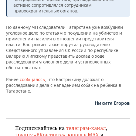
ВОДНЫЕ ВИДЫ СПОРТА
ОБРАЗОВАНИЕ
активно сопротивлялся сотрудникам
правоохранительных органов.
ХОККЕЙ С МЯЧОМ
ПРОИСШЕСТВИЯ
По данному ЧП следователи Татарстана уже возбудили
уголовное дело по статьям о покушении на убийство и
применении насилия в отношении представителя
власти. Бастрыкин также поручил руководителю
Следственного управления СК России по республике
Валерию Липскому представить доклад о ходе
расследования уголовного дела и установленных
обстоятельствах.
Ранее
сообщалось
, что Бастрыкину доложат о
расследовании дела с нападением собак на ребенка в
Татарстане.
Никита Егоров
Подписывайтесь на
телеграм-канал
,
группу «ВКонтакте»
,
канал в MAX
и