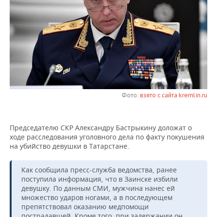
НЕФТЕХИМИЯ
РОЗНИЧНАЯ ТОРГОВЛЯ
НОВОСТИ ТЕХНОЛОГИЙ
МЕРОПРИЯТИЯ
НЕФТЬ
ТРАНСПОРТ
IT
НОВОСТИ МЕРОПРИЯТИЙ
СПОРТ
ОПК
УСЛУГИ
МЕДИА
ВЫЕЗДНАЯ РЕДАКЦИЯ
НОВОСТИ СПОРТА
ОБЩЕСТВО
ЭНЕРГЕТИКА
ТЕЛЕКОММУНИКАЦИИ
БИЗНЕС-БРАНЧИ
ФУТБОЛ
НОВОСТИ ОБЩЕСТВА
ФОТОГАЛЕРЕЯ
Фото:
взято с сайта kremlin.ru
ONLINE-КОНФЕРЕНЦИИ
ХОККЕЙ
ВЛАСТЬ
СЮЖЕТЫ
Председателю СКР Александру Бастрыкину доложат о
ОТКРЫТАЯ ЛЕКЦИЯ
БАСКЕТБОЛ
ИНФРАСТРУКТУРА
СПРАВОЧНИК
ходе расследования уголовного дела по факту покушения
на убийство девушки в Татарстане.
ВОЛЕЙБОЛ
ИСТОРИЯ
СПИСОК ПЕРСОН
ПОЛНАЯ ВЕРСИЯ
Как сообщила пресс-служба ведомства, ранее
КИБЕРСПОРТ
КУЛЬТУРА
СПИСОК КОМПАНИЙ
поступила информация, что в Заинске избили
девушку. По данным СМИ, мужчина нанес ей
ФИГУРНОЕ КАТАНИЕ
МЕДИЦИНА
множество ударов ногами, а в последующем
препятствовал оказанию медпомощи
пострадавшей. Кроме того, при задержании он