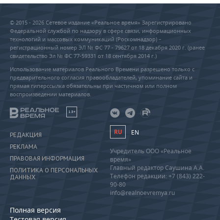
© 2015 - 2026 Сетевое издание «Реальное время» Зарегистрировано
Федеральной службой по надзору в сфере связи, информационных
технологий и массовых коммуникаций (Роскомнадзор) –
регистрационный номер ЭЛ № ФС 77 - 79627 от 18 декабря 2020 г. (ранее
свидетельство Эл № ФС 77-59331 от 18 сентября 2014 г.)
Использование материалов Реального Времени разрешено только с
предварительного согласия правообладателей, упоминание сайта и
прямая гиперссылка обязательны при частичном или полном
воспроизведении материалов.
18+
RU
EN
РЕДАКЦИЯ
РЕКЛАМА
Учредитель ООО «Реальное
ПРАВОВАЯ ИНФОРМАЦИЯ
время»
Главный редактор Саушина А.А.
ПОЛИТИКА О ПЕРСОНАЛЬНЫХ
Телефон редакции: +7 (843) 222-
ДАННЫХ
90-80
info@realnoevremya.ru
Полная версия
Тестовая версия