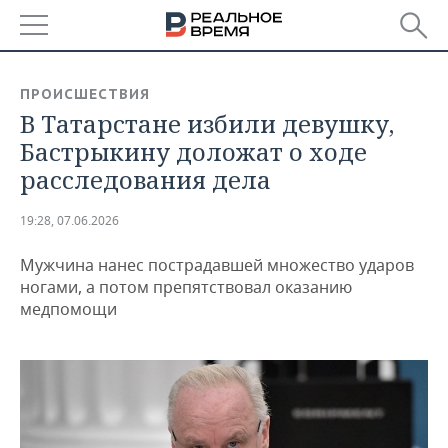
РЕГИОНЫ
ПРОИСШЕСТВИЯ
В Татарстане избили девушку,
БАШКОРТОСТАН
НОВОСТИ
Бастрыкину доложат о ходе
ТАТАРСТАН
АНАЛИТИКА
расследования дела
УДМУРТИЯ
НОВОСТИ АНАЛИТИКИ
ЭКОНОМИКА
19:28, 07.06.2026
ДЕКЛАРАЦИИ О ДОХОДАХ
НОВОСТИ ЭКОНОМИКИ
ПРОМЫШЛЕННОСТЬ
Мужчина нанес пострадавшей множество ударов
ногами, а потом препятствовал оказанию
КОРОЛИ ГОСЗАКАЗА ПФО
ФИНАНСЫ
НОВОСТИ
НЕДВИЖИМОСТЬ
медпомощи
ПРОМЫШЛЕННОСТИ
ВУЗЫ ТАТАРСТАНА
БАНКИ
НОВОСТИ НЕДВИЖИМОСТИ
АВТО
АГРОПРОМ
КОМУ ПРИНАДЛЕЖАТ
БЮДЖЕТ
НОВОСТИ АВТО
БИЗНЕС
ТОРГОВЫЕ ЦЕНТРЫ
МАШИНОСТРОЕНИЕ
ТАТАРСТАНА
ИНВЕСТИЦИИ
НОВОСТИ БИЗНЕСА
ТЕХНОЛОГИИ