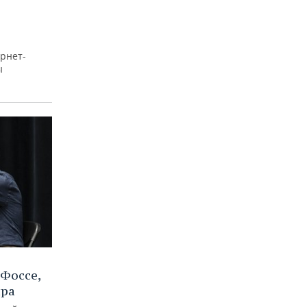
рнет-
ы
Фоссе,
ира