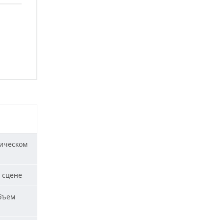
ическом
 сцене
бъем