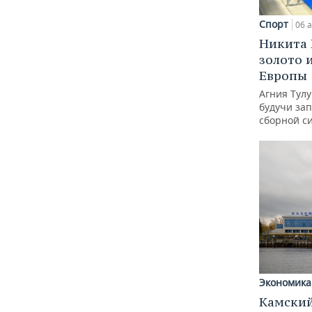
Спорт
06 а
Никита 
золото 
Европы
Агния Тул
будучи зап
сборной с
Экономика
Камский