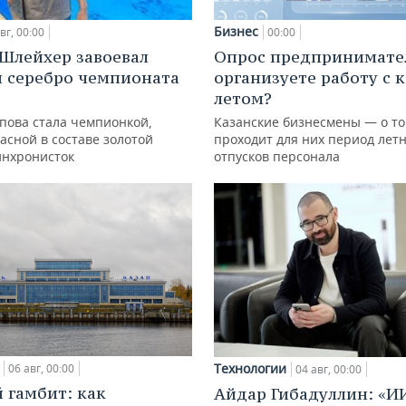
Бизнес
вг, 00:00
00:00
Шлейхер завоевал
Опрос предпринимател
и серебро чемпионата
организуете работу с 
летом?
упова стала чемпионкой,
Казанские бизнесмены — о то
асной в составе золотой
проходит для них период лет
инхронисток
отпусков персонала
Технологии
06 авг, 00:00
04 авг, 00:00
 гамбит: как
Айдар Гибадуллин: «И