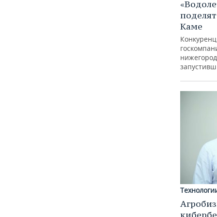
«Водоле
поделят
Каме
Конкуренц
госкомпан
нижегород
запустивш
Технологи
Агробиз
кибербе