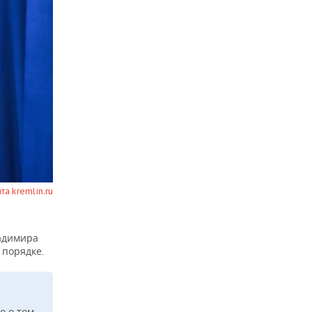
йта kremlin.ru
ладимира
 порядке.
о о том,