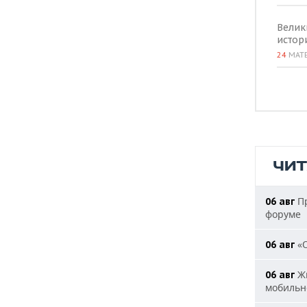
Велик
истор
24
МАТ
ЧИ
Пр
06 авг
форуме
«О
06 авг
Жи
06 авг
мобильн