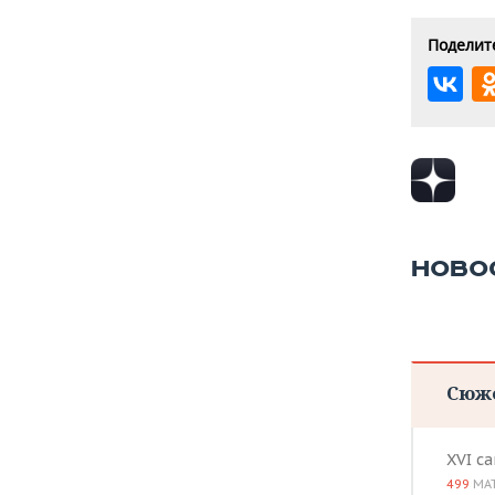
Поделите
НОВО
Сюж
XVI с
499
МА