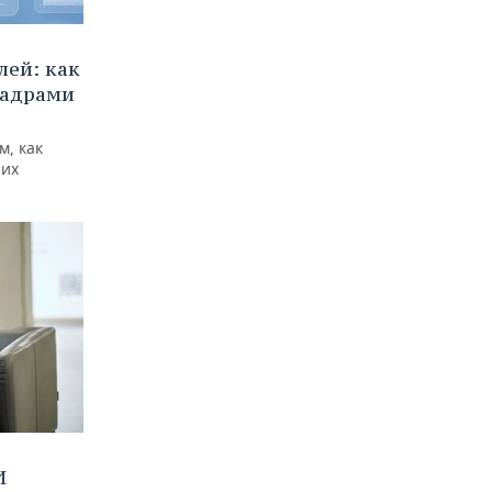
ей: как
кадрами
м, как
них
И