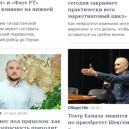
т» и «Флот РТ»
сегодня закрывает
 влияние на нижней
практически весь
маркетинговый цикл»
ию татарстанской
Как нейросети изменили инте
ии может составить
маркетинг и что делать, чтоб
ский перевозчик,
оставаться на гребне волны
ий рейсы до Перми
Общество
00:00
и
31 июл, 00:00
Театр Камала лишится 
нес под прицелом: как
но приобретет Шексп
зопасность приходит