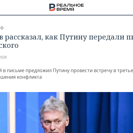
ВО
в рассказал, как Путину передали 
ского
2026
й в письме предложил Путину провести встречу в треть
ешения конфликта
НА