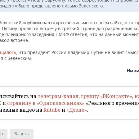
езиденту было представлено письмо Зеленского.
Зеленский опубликовал открытое письмо на своем сайте, в кот
 Путину провести встречу в третьей стране для разрешения ко
оде пленарного заседания ПМЭФ ответил, что на данный момент
акой встрече.
бщалось
, что президент России Владимир Путин не видит смысл
я с Зеленским.
Ники
исывайтесь на
телеграм-канал
,
группу «ВКонтакте»
,
к
X
и
страницу в «Одноклассниках»
«Реального времени»
невные видео на
Rutube
и
«Дзене»
.
во
Власть