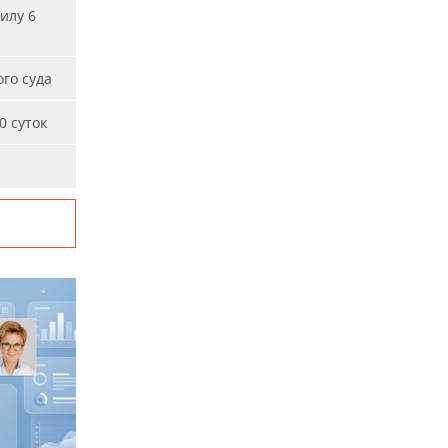
илу 6
го суда
0 суток