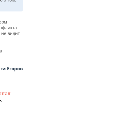
ором
нфликта.
 не видит
а
та Егоров
анал
.