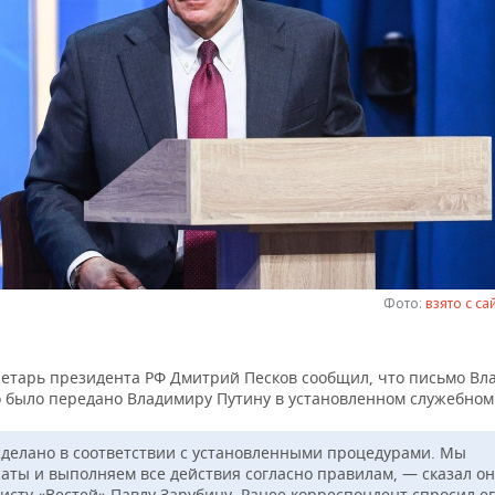
Фото:
взято с са
ретарь президента РФ Дмитрий Песков сообщил, что письмо В
о было передано Владимиру Путину в установленном служебном
сделано в соответствии с установленными процедурами. Мы
аты и выполняем все действия согласно правилам, — сказал он
исту «Вестей» Павлу Зарубину. Ранее корреспондент спросил ег