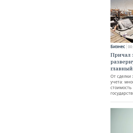
Бизнес
00
Причал з
разверн
главный
От сделки 
учета: мно
стоимость
государст