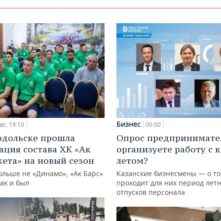
Бизнес
вг, 19:10
00:00
одольске прошла
Опрос предпринимател
ация состава ХК «Ак
организуете работу с 
кета» на новый сезон
летом?
ольше не «Динамо», «Ак Барс»
Казанские бизнесмены — о то
как и был
проходит для них период лет
отпусков персонала