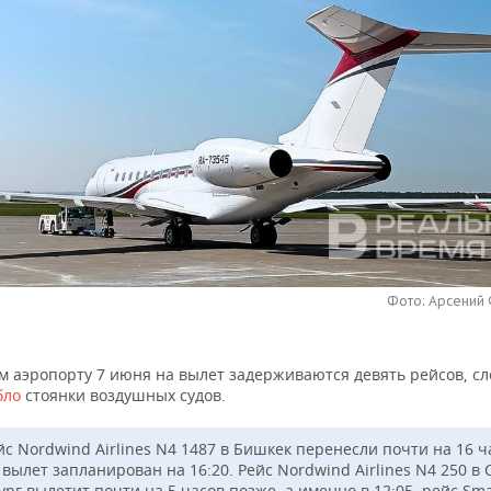
Фото: Арсений
м аэропорту 7 июня на вылет задерживаются девять рейсов, сл
бло
стоянки воздушных судов.
йс Nordwind Airlines N4 1487 в Бишкек перенесли почти на 16 ч
вылет запланирован на 16:20. Рейс Nordwind Airlines N4 250 в 
рг вылетит почти на 5 часов позже, а именно в 12:05, рейс Sma