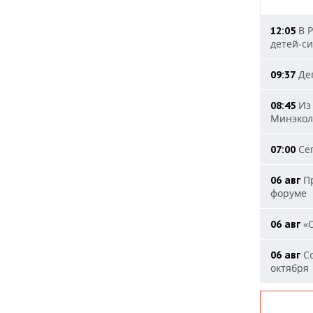
В Р
12:05
детей-с
Деп
09:37
Из 
08:45
Минэкол
Сег
07:00
Пр
06 авг
форуме
«О
06 авг
Со
06 авг
октября