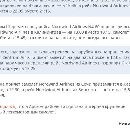
перенесен на 4 часа, вылет — в 15:45, а рейс Nordwind Airlines
тся в 23:05 вместо 21:15.
ом Шереметьево у рейса Nordwind Airlines N4 60 перенесли вы
ordwind Airlines в Калининград — на 13:00 вместо 10:15, самолет
 Сочи в 15:45, это почти на час позже, чем ожидалось ранее.
того, задержаны несколько рейсов на зарубежных направлениях
 Centrum Air в Ташкент вылетит на два часа позже, в 12:05. Та
а пару часов перенесли рейс Nordwind Airlines в аэропорт Ста
 стартует в 15:25.
на прилет самолет Nordwind Airlines из Сочи приземлится в Ка
е, в 19:30, а рейс Nordwind Airlines из Бишкека — почти на 15,5
ня.
бщалось
, что в Арском районе Татарстана потерпел крушение
ый легкомоторный самолет.
Ники