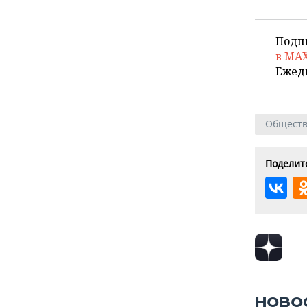
Подп
в MA
Ежед
Общест
Поделите
НОВО