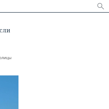
если
толицы