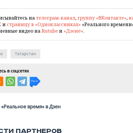
исывайтесь на
телеграм-канал
,
группу «ВКонтакте»
,
к
X
и
страницу в «Одноклассниках»
«Реального времени»
невные видео на
Rutube
и
«Дзене»
.
во
Татарстан
сь в соцсетях
«Реальное время» в Дзен
СТИ ПАРТНЕРОВ