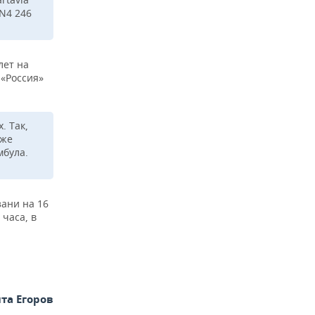
 N4 246
лет на
 «Россия»
. Так,
кже
мбула.
зани на 16
 часа, в
та Егоров