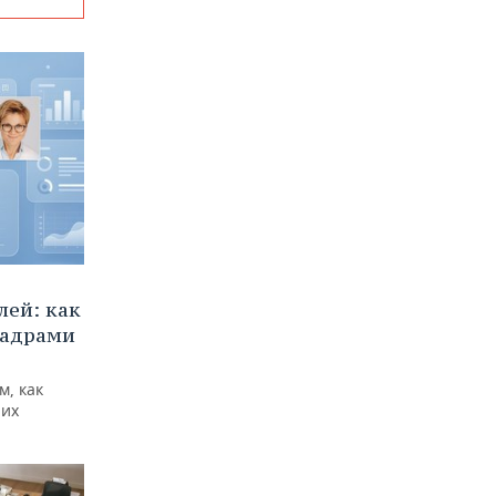
ей: как
кадрами
м, как
них