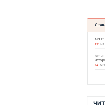
Сюж
XVI с
499
МА
Велик
истор
24
МАТ
ЧИ