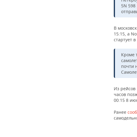
ВОДНЫЕ ВИДЫ СПОРТА
ОБРАЗОВАНИЕ
5N 598 
отправи
ХОККЕЙ С МЯЧОМ
ПРОИСШЕСТВИЯ
В московск
15:15, а N
стартует в
Кроме 
самолет
почти н
Самолет
Из рейсов 
часов позж
00:15 8 ию
Ранее
соо
самодельн