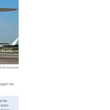
 Фавстрицкий
едует из
асов.
Санкт-
rtavia