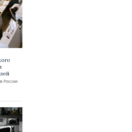
кого
и
блей
 в России