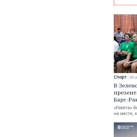
Спорт
06 а
В Зелен
презент
Барс-Ра
«Ракета» б
на месте, 