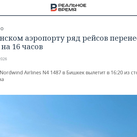
ВО
анском аэропорту ряд рейсов перен
 на 16 часов
2026
 Nordwind Airlines N4 1487 в Бишкек вылетит в 16:20 из с
на
НА