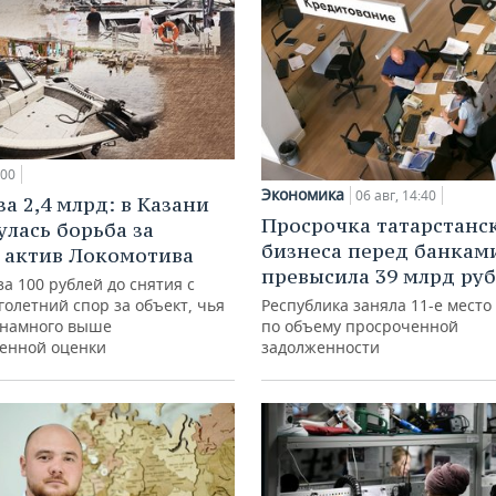
:00
Экономика
06 авг, 14:40
а 2,4 млрд: в Казани
Просрочка татарстанс
улась борьба за
бизнеса перед банкам
 актив Локомотива
превысила 39 млрд ру
за 100 рублей до снятия с
голетний спор за объект, чья
Республика заняла 11-е место
 намного выше
по объему просроченной
венной оценки
задолженности