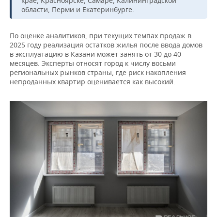
крае, Красноярске, Самаре, Калининградской
ВОДНЫЕ ВИДЫ СПОРТА
ОБРАЗОВАНИЕ
области, Перми и Екатеринбурге.
ХОККЕЙ С МЯЧОМ
ПРОИСШЕСТВИЯ
По оценке аналитиков, при текущих темпах продаж в
2025 году реализация остатков жилья после ввода домов
в эксплуатацию в Казани может занять от 30 до 40
месяцев. Эксперты относят город к числу восьми
региональных рынков страны, где риск накопления
непроданных квартир оценивается как высокий.