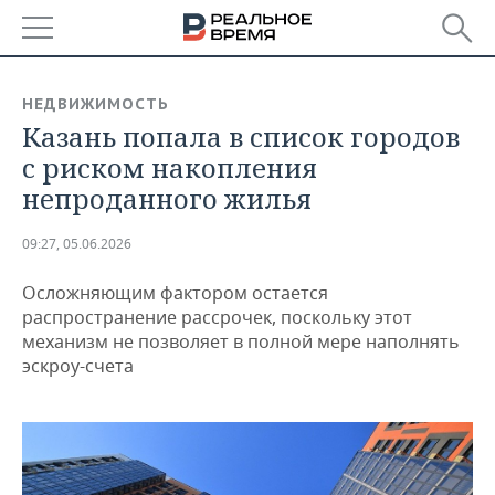
РЕГИОНЫ
НЕДВИЖИМОСТЬ
Казань попала в список городов
БАШКОРТОСТАН
НОВОСТИ
с риском накопления
ТАТАРСТАН
АНАЛИТИКА
непроданного жилья
УДМУРТИЯ
НОВОСТИ АНАЛИТИКИ
ЭКОНОМИКА
09:27, 05.06.2026
ДЕКЛАРАЦИИ О ДОХОДАХ
НОВОСТИ ЭКОНОМИКИ
ПРОМЫШЛЕННОСТЬ
Осложняющим фактором остается
распространение рассрочек, поскольку этот
КОРОЛИ ГОСЗАКАЗА ПФО
ФИНАНСЫ
НОВОСТИ
НЕДВИЖИМОСТЬ
механизм не позволяет в полной мере наполнять
ПРОМЫШЛЕННОСТИ
эскроу-счета
ВУЗЫ ТАТАРСТАНА
БАНКИ
НОВОСТИ НЕДВИЖИМОСТИ
АВТО
АГРОПРОМ
КОМУ ПРИНАДЛЕЖАТ
БЮДЖЕТ
НОВОСТИ АВТО
БИЗНЕС
ТОРГОВЫЕ ЦЕНТРЫ
МАШИНОСТРОЕНИЕ
ТАТАРСТАНА
ИНВЕСТИЦИИ
НОВОСТИ БИЗНЕСА
ТЕХНОЛОГИИ