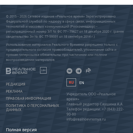
© 2015 - 2026 Сетевое издание «Реальное время» Зарегистрировано
Федеральной службой по надзору в сфере связи, информационных
технологий и массовых коммуникаций (Роскомнадзор) –
регистрационный номер ЭЛ № ФС 77 - 79627 от 18 декабря 2020 г. (ранее
свидетельство Эл № ФС 77-59331 от 18 сентября 2014 г.)
Использование материалов Реального Времени разрешено только с
предварительного согласия правообладателей, упоминание сайта и
прямая гиперссылка обязательны при частичном или полном
воспроизведении материалов.
18+
RU
EN
РЕДАКЦИЯ
РЕКЛАМА
Учредитель ООО «Реальное
ПРАВОВАЯ ИНФОРМАЦИЯ
время»
Главный редактор Саушина А.А.
ПОЛИТИКА О ПЕРСОНАЛЬНЫХ
Телефон редакции: +7 (843) 222-
ДАННЫХ
90-80
info@realnoevremya.ru
Полная версия