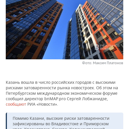
НЕФТЕХИМИЯ
РОЗНИЧНАЯ ТОРГОВЛЯ
НОВОСТИ ТЕХНОЛОГИЙ
МЕРОПРИЯТИЯ
НЕФТЬ
ТРАНСПОРТ
IT
НОВОСТИ МЕРОПРИЯТИЙ
СПОРТ
ОПК
УСЛУГИ
МЕДИА
ВЫЕЗДНАЯ РЕДАКЦИЯ
НОВОСТИ СПОРТА
ОБЩЕСТВО
ЭНЕРГЕТИКА
ТЕЛЕКОММУНИКАЦИИ
БИЗНЕС-БРАНЧИ
ФУТБОЛ
НОВОСТИ ОБЩЕСТВА
ФОТОГАЛЕРЕЯ
ONLINE-КОНФЕРЕНЦИИ
ХОККЕЙ
ВЛАСТЬ
Фото: Максим Платонов
СЮЖЕТЫ
ОТКРЫТАЯ ЛЕКЦИЯ
БАСКЕТБОЛ
ИНФРАСТРУКТУРА
СПРАВОЧНИК
Казань вошла в число российских городов с высокими
рисками затоваренности рынка новостроек. Об этом на
ВОЛЕЙБОЛ
ИСТОРИЯ
СПИСОК ПЕРСОН
ПОЛНАЯ ВЕРСИЯ
Петербургском международном экономическом форуме
сообщил директор bnMAP.pro Сергей Лобжанидзе,
КИБЕРСПОРТ
КУЛЬТУРА
СПИСОК КОМПАНИЙ
сообщают
РИА «Новости».
ФИГУРНОЕ КАТАНИЕ
МЕДИЦИНА
Помимо Казани, высокие риски затоваренности
зафиксированы во Владивостоке и Приморском