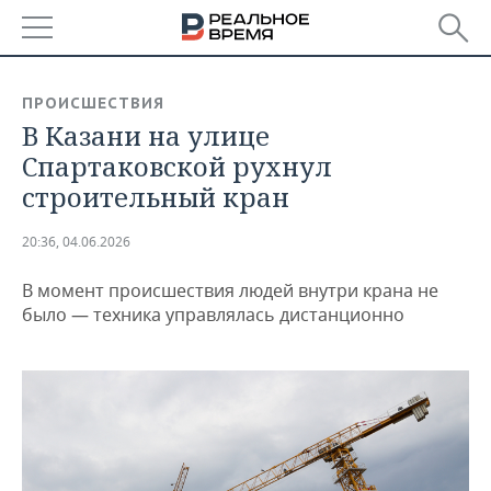
РЕГИОНЫ
ПРОИСШЕСТВИЯ
В Казани на улице
БАШКОРТОСТАН
НОВОСТИ
Спартаковской рухнул
ТАТАРСТАН
АНАЛИТИКА
строительный кран
УДМУРТИЯ
НОВОСТИ АНАЛИТИКИ
ЭКОНОМИКА
20:36, 04.06.2026
ДЕКЛАРАЦИИ О ДОХОДАХ
НОВОСТИ ЭКОНОМИКИ
ПРОМЫШЛЕННОСТЬ
В момент происшествия людей внутри крана не
было — техника управлялась дистанционно
КОРОЛИ ГОСЗАКАЗА ПФО
ФИНАНСЫ
НОВОСТИ
НЕДВИЖИМОСТЬ
ПРОМЫШЛЕННОСТИ
ВУЗЫ ТАТАРСТАНА
БАНКИ
НОВОСТИ НЕДВИЖИМОСТИ
АВТО
АГРОПРОМ
КОМУ ПРИНАДЛЕЖАТ
БЮДЖЕТ
НОВОСТИ АВТО
БИЗНЕС
ТОРГОВЫЕ ЦЕНТРЫ
МАШИНОСТРОЕНИЕ
ТАТАРСТАНА
ИНВЕСТИЦИИ
НОВОСТИ БИЗНЕСА
ТЕХНОЛОГИИ