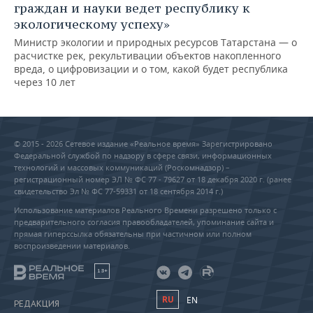
граждан и науки ведет республику к
экологическому успеху»
Министр экологии и природных ресурсов Татарстана — о
расчистке рек, рекультивации объектов накопленного
вреда, о цифровизации и о том, какой будет республика
через 10 лет
© 2015 - 2026 Сетевое издание «Реальное время» Зарегистрировано
Федеральной службой по надзору в сфере связи, информационных
технологий и массовых коммуникаций (Роскомнадзор) –
регистрационный номер ЭЛ № ФС 77 - 79627 от 18 декабря 2020 г. (ранее
свидетельство Эл № ФС 77-59331 от 18 сентября 2014 г.)
Использование материалов Реального Времени разрешено только с
предварительного согласия правообладателей, упоминание сайта и
прямая гиперссылка обязательны при частичном или полном
воспроизведении материалов.
18+
RU
EN
РЕДАКЦИЯ