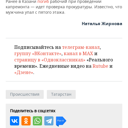
ВОДНЫЕ ВИДЫ СПОРТА
ОБРАЗОВАНИЕ
Ранее в Казани
погиб
рабочий при проведении
капремонта — идет проверка прокуратуры. Известно, что
мужчина упал с пятого этажа.
ХОККЕЙ С МЯЧОМ
ПРОИСШЕСТВИЯ
Наталья Жирнова
Подписывайтесь на
телеграм-канал
,
группу «ВКонтакте»
,
канал в MAX
и
страницу в «Одноклассниках»
«Реального
времени». Ежедневные видео на
Rutube
и
«Дзене»
.
Происшествия
Татарстан
Поделитесь в соцсетях