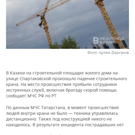
НЕФТЕХИМИЯ
РОЗНИЧНАЯ ТОРГОВЛЯ
НОВОСТИ ТЕХНОЛОГИЙ
МЕРОПРИЯТИЯ
НЕФТЬ
ТРАНСПОРТ
IT
НОВОСТИ МЕРОПРИЯТИЙ
СПОРТ
ОПК
УСЛУГИ
МЕДИА
ВЫЕЗДНАЯ РЕДАКЦИЯ
НОВОСТИ СПОРТА
ОБЩЕСТВО
ЭНЕРГЕТИКА
ТЕЛЕКОММУНИКАЦИИ
БИЗНЕС-БРАНЧИ
ФУТБОЛ
НОВОСТИ ОБЩЕСТВА
ФОТОГАЛЕРЕЯ
Фото: Артем Дергунов
ONLINE-КОНФЕРЕНЦИИ
ХОККЕЙ
ВЛАСТЬ
СЮЖЕТЫ
В Казани на строительной площадке жилого дома на
улице Спартаковской произошло падение строительного
ОТКРЫТАЯ ЛЕКЦИЯ
БАСКЕТБОЛ
ИНФРАСТРУКТУРА
СПРАВОЧНИК
крана. На место происшествия прибыли сотрудники
экстренных служб, включая бригаду скорой помощи,
ВОЛЕЙБОЛ
ИСТОРИЯ
СПИСОК ПЕРСОН
ПОЛНАЯ ВЕРСИЯ
сообщает МЧС РФ по РТ.
По данным МЧС Татарстана, в момент происшествия
КИБЕРСПОРТ
КУЛЬТУРА
СПИСОК КОМПАНИЙ
людей внутри крана не было — техника управлялась
дистанционно. Также под конструкцией никого не
ФИГУРНОЕ КАТАНИЕ
МЕДИЦИНА
находилось. В результате инцидента пострадавших нет.