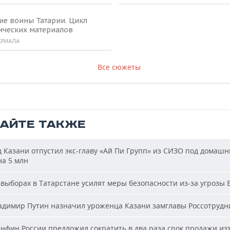
ие воины Татарии. Цикл
ических материалов
ЕРИАЛА
Все сюжеты
ТАЙТЕ ТАКЖЕ
 Казани отпустил экс-главу «Ай Пи Групп» из СИЗО под домашн
на 5 млн
выборах в Татарстане усилят меры безопасности из-за угрозы
димир Путин назначил уроженца Казани замглавы Россотрудн
фин России предложил сократить в два раза срок продажи из