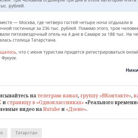
тыс. рублей.
месте — Москва, где четверо гостей четыре ночи отдыхали в
чной гостинице за 236 тыс. рублей. Помимо этого, трое челове
али пятизвездочный отель на 4 дня в Самаре за 188 тыс. На ч
алась столица Татарстана.
бщалось
, что с июня туристам придется регистрироваться онла
 Фукуок.
Ники
исывайтесь на
телеграм-канал
,
группу «ВКонтакте»
,
к
X
и
страницу в «Одноклассниках»
«Реального времени»
невные видео на
Rutube
и
«Дзене»
.
во
Татарстан