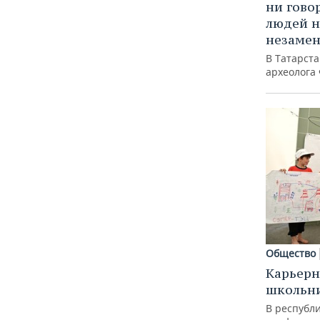
ни гово
людей н
незаме
В Татарст
археолога
Общество
Карьерн
школьн
В республи