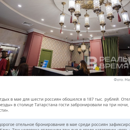
Фото: Ма
тдых в мае для шести россиян обошелся в 187 тыс. рублей. От
езды» в столице Татарстана гости забронировали на три ночи,
сти».
дорогое отельное бронирование в мае среди россиян зафиксир
Клин. Три человека отдохнули три дня в отеле категории «пять 