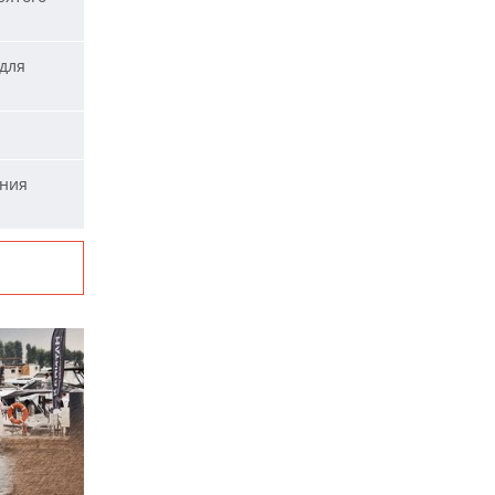
для
ания