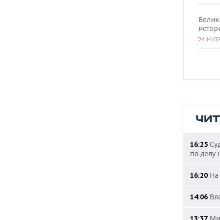
Велик
истор
24
МАТ
ЧИ
Суд
16:25
по делу 
На 
16:20
Вла
14:06
Мин
13:37