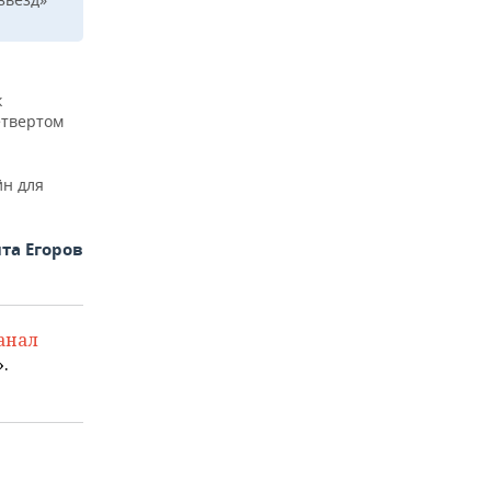
к
етвертом
йн для
та Егоров
анал
.