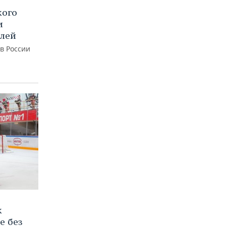
кого
и
блей
 в России
к
е без