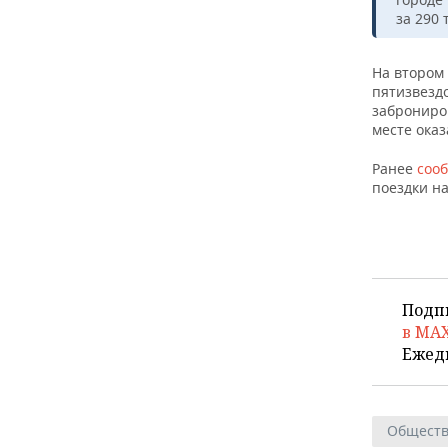
ВОДНЫЕ ВИДЫ СПОРТА
ОБРАЗОВАНИЕ
за 290 
ХОККЕЙ С МЯЧОМ
ПРОИСШЕСТВИЯ
На втором 
пятизвездо
заброниров
месте оказ
Ранее
соо
поездки на
Подп
в MA
Ежед
Общест