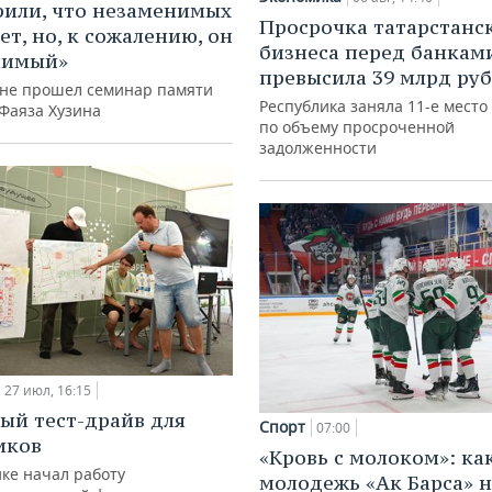
рили, что незаменимых
Просрочка татарстанс
ет, но, к сожалению, он
бизнеса перед банкам
нимый»
превысила 39 млрд ру
ане прошел семинар памяти
Республика заняла 11-е место
 Фаяза Хузина
по объему просроченной
задолженности
27 июл, 16:15
ый тест-драйв для
Спорт
07:00
иков
«Кровь с молоком»: ка
ке начал работу
молодежь «Ак Барса» н