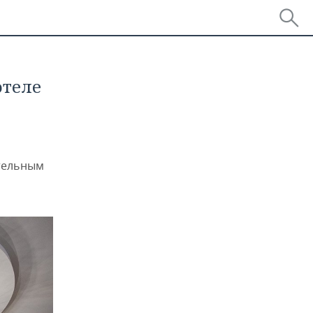
отеле
отельным