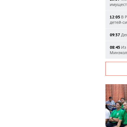
имущест
В Р
12:05
детей-с
Деп
09:37
Из 
08:45
Минэкол