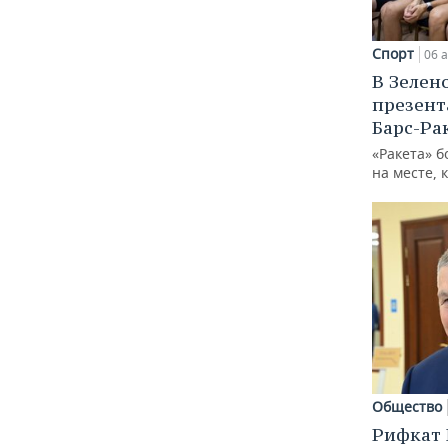
Спорт
06 а
В Зелен
презент
Барс-Ра
«Ракета» б
на месте, 
Общество
Рифкат 