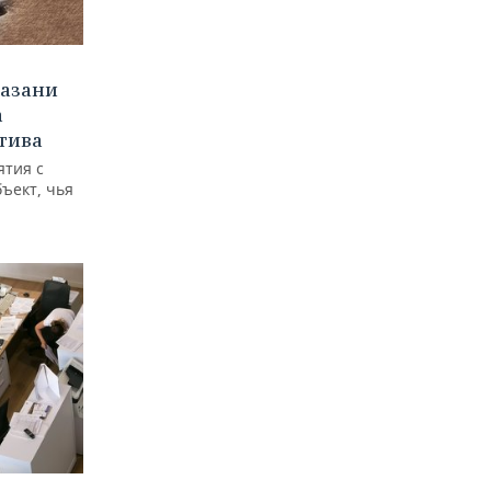
Казани
а
тива
ятия с
бъект, чья