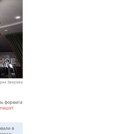
рия Зверева
ель формата
пишет
овали в
звезд»