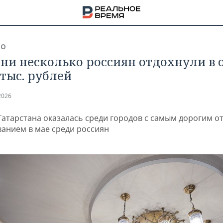
ВО
ани несколько россиян отдохнули в 
 тыс. рублей
2026
Татарстана оказалась среди городов с самым дорогим 
анием в мае среди россиян
НА