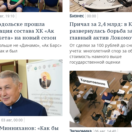
Бизнес
вг, 19:10
00:00
одольске прошла
Причал за 2,4 млрд: в 
ация состава ХК «Ак
развернулась борьба з
кета» на новый сезон
главный актив Локомо
ольше не «Динамо», «Ак Барс»
От сделки за 100 рублей до сн
как и был
учета: многолетний спор за о
стоимость намного выше
государственной оценки
03 авг, 00:00
Минниханов: «Как бы
Экономика
06 авг, 14:40