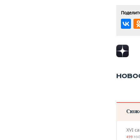
Поделите
НОВО
Сюж
XVI с
499
МА