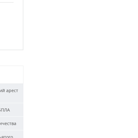
ий арест
 БПЛА
ичества
ъятого