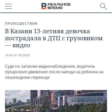
РЕГИОНЫ
ПРОИСШЕСТВИЯ
В Казани 13-летняя девочка
БАШКОРТОСТАН
НОВОСТИ
пострадала в ДТП с грузовиком
ТАТАРСТАН
АНАЛИТИКА
— видео
УДМУРТИЯ
НОВОСТИ АНАЛИТИКИ
ЭКОНОМИКА
16:44, 01.06.2026
ДЕКЛАРАЦИИ О ДОХОДАХ
НОВОСТИ ЭКОНОМИКИ
ПРОМЫШЛЕННОСТЬ
Судя по записям видеонаблюдения, водитель
продолжил движение после наезда на ребенка на
КОРОЛИ ГОСЗАКАЗА ПФО
ФИНАНСЫ
НОВОСТИ
НЕДВИЖИМОСТЬ
пешеходном переходе
ПРОМЫШЛЕННОСТИ
ВУЗЫ ТАТАРСТАНА
БАНКИ
НОВОСТИ НЕДВИЖИМОСТИ
АВТО
АГРОПРОМ
КОМУ ПРИНАДЛЕЖАТ
БЮДЖЕТ
НОВОСТИ АВТО
БИЗНЕС
ТОРГОВЫЕ ЦЕНТРЫ
МАШИНОСТРОЕНИЕ
ТАТАРСТАНА
ИНВЕСТИЦИИ
НОВОСТИ БИЗНЕСА
ТЕХНОЛОГИИ