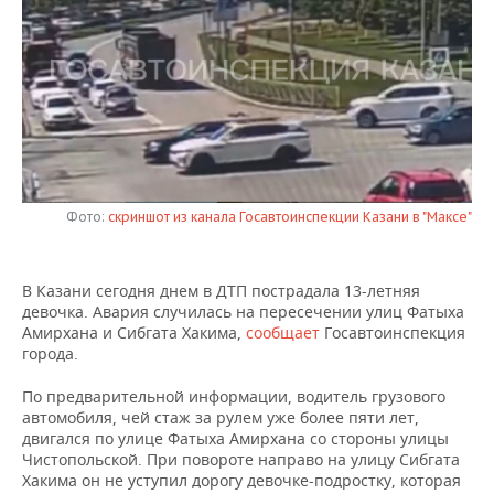
НЕФТЕХИМИЯ
РОЗНИЧНАЯ ТОРГОВЛЯ
НОВОСТИ ТЕХНОЛОГИЙ
МЕРОПРИЯТИЯ
НЕФТЬ
ТРАНСПОРТ
IT
НОВОСТИ МЕРОПРИЯТИЙ
СПОРТ
ОПК
УСЛУГИ
МЕДИА
ВЫЕЗДНАЯ РЕДАКЦИЯ
НОВОСТИ СПОРТА
ОБЩЕСТВО
ЭНЕРГЕТИКА
ТЕЛЕКОММУНИКАЦИИ
БИЗНЕС-БРАНЧИ
ФУТБОЛ
НОВОСТИ ОБЩЕСТВА
ФОТОГАЛЕРЕЯ
Фото:
скриншот из канала Госавтоинспекции Казани в "Максе"
ONLINE-КОНФЕРЕНЦИИ
ХОККЕЙ
ВЛАСТЬ
СЮЖЕТЫ
В Казани сегодня днем в ДТП пострадала 13-летняя
ОТКРЫТАЯ ЛЕКЦИЯ
БАСКЕТБОЛ
ИНФРАСТРУКТУРА
СПРАВОЧНИК
девочка. Авария случилась на пересечении улиц Фатыха
Амирхана и Сибгата Хакима,
сообщает
Госавтоинспекция
ВОЛЕЙБОЛ
ИСТОРИЯ
СПИСОК ПЕРСОН
ПОЛНАЯ ВЕРСИЯ
города.
КИБЕРСПОРТ
КУЛЬТУРА
СПИСОК КОМПАНИЙ
По предварительной информации, водитель грузового
автомобиля, чей стаж за рулем уже более пяти лет,
двигался по улице Фатыха Амирхана со стороны улицы
ФИГУРНОЕ КАТАНИЕ
МЕДИЦИНА
Чистопольской. При повороте направо на улицу Сибгата
Хакима он не уступил дорогу девочке-подростку, которая