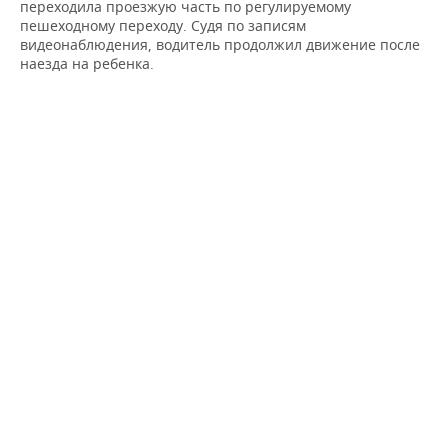
ВОДНЫЕ ВИДЫ СПОРТА
ОБРАЗОВАНИЕ
переходила проезжую часть по регулируемому
пешеходному переходу. Судя по записям
видеонаблюдения, водитель продолжил движение после
ХОККЕЙ С МЯЧОМ
ПРОИСШЕСТВИЯ
наезда на ребенка.