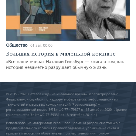
Общество
01 авг, 00:00
Большая история в маленькой комнате
«Все наши вчера» Наталии Гинзбург — книга о том, как
история незаметно разрушает обычную жизнь
© 2015 - 2026 Сетевое издание «Реальное время» Зарегистрировано
Федеральной службой по надзору в сфере связи, информационных
технологий и массовых коммуникаций (Роскомнадзор) –
регистрационный номер ЭЛ № ФС 77 - 79627 от 18 декабря 2020 г. (ранее
свидетельство Эл № ФС 77-59331 от 18 сентября 2014 г.)
Использование материалов Реального Времени разрешено только с
предварительного согласия правообладателей, упоминание сайта и
прямая гиперссылка обязательны при частичном или полном