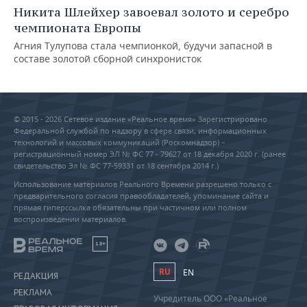
Никита Шлейхер завоевал золото и серебро
чемпионата Европы
Агния Тулупова стала чемпионкой, будучи запасной в
составе золотой сборной синхронисток
© 2015 - 2026 Сетевое издание «Реальное время» Зарегистрировано
Федеральной службой по надзору в сфере связи, информационных
технологий и массовых коммуникаций (Роскомнадзор) –
регистрационный номер ЭЛ № ФС 77 - 79627 от 18 декабря 2020 г. (ранее
свидетельство Эл № ФС 77-59331 от 18 сентября 2014 г.)
Использование материалов Реального Времени разрешено только с
предварительного согласия правообладателей, упоминание сайта и
прямая гиперссылка обязательны при частичном или полном
воспроизведении материалов.
18+
RU
EN
РЕДАКЦИЯ
РЕКЛАМА
Учредитель ООО «Реальное