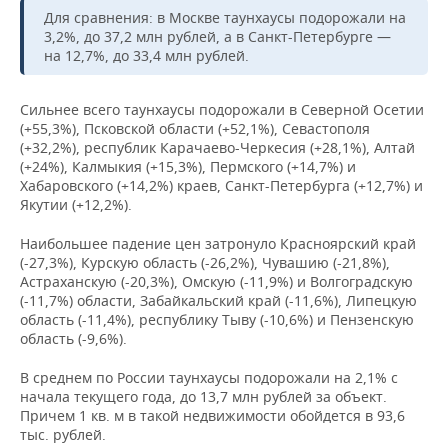
НЕФТЕХИМИЯ
Для сравнения: в Москве таунхаусы подорожали на
РОЗНИЧНАЯ ТОРГОВЛЯ
НОВОСТИ ТЕХНОЛОГИЙ
3,2%, до 37,2 млн рублей, а в Санкт-Петербурге —
МЕРОПРИЯТИЯ
НЕФТЬ
на 12,7%, до 33,4 млн рублей.
ТРАНСПОРТ
IT
НОВОСТИ МЕРОПРИЯТИЙ
СПОРТ
ОПК
Сильнее всего таунхаусы подорожали в Северной Осетии
(+55,3%), Псковской области (+52,1%), Севастополя
УСЛУГИ
МЕДИА
ВЫЕЗДНАЯ РЕДАКЦИЯ
НОВОСТИ СПОРТА
ОБЩЕСТВО
ЭНЕРГЕТИКА
(+32,2%), республик Карачаево-Черкесия (+28,1%), Алтай
(+24%), Калмыкия (+15,3%), Пермского (+14,7%) и
ТЕЛЕКОММУНИКАЦИИ
БИЗНЕС-БРАНЧИ
ФУТБОЛ
НОВОСТИ ОБЩЕСТВА
ФОТОГАЛЕРЕЯ
Хабаровского (+14,2%) краев, Санкт-Петербурга (+12,7%) и
Якутии (+12,2%).
ONLINE-КОНФЕРЕНЦИИ
ХОККЕЙ
ВЛАСТЬ
СЮЖЕТЫ
Наибольшее падение цен затронуло Красноярский край
(-27,3%), Курскую область (-26,2%), Чувашию (-21,8%),
ОТКРЫТАЯ ЛЕКЦИЯ
БАСКЕТБОЛ
ИНФРАСТРУКТУРА
СПРАВОЧНИК
Астраханскую (-20,3%), Омскую (-11,9%) и Волгоградскую
(-11,7%) области, Забайкальский край (-11,6%), Липецкую
ВОЛЕЙБОЛ
ИСТОРИЯ
СПИСОК ПЕРСОН
ПОЛНАЯ ВЕРСИЯ
область (-11,4%), республику Тыву (-10,6%) и Пензенскую
область (-9,6%).
КИБЕРСПОРТ
КУЛЬТУРА
СПИСОК КОМПАНИЙ
В среднем по России таунхаусы подорожали на 2,1% с
начала текущего года, до 13,7 млн рублей за объект.
ФИГУРНОЕ КАТАНИЕ
МЕДИЦИНА
Причем 1 кв. м в такой недвижимости обойдется в 93,6
тыс. рублей.