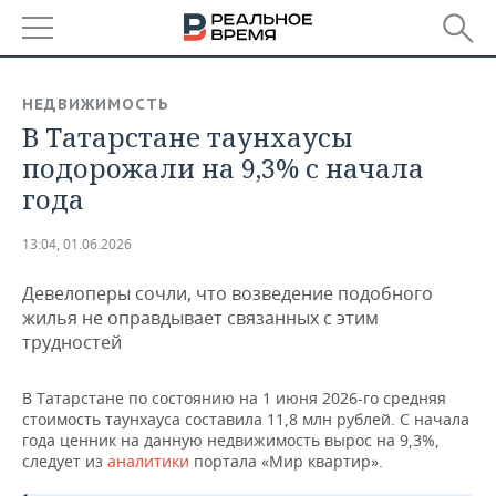
РЕГИОНЫ
НЕДВИЖИМОСТЬ
В Татарстане таунхаусы
БАШКОРТОСТАН
НОВОСТИ
подорожали на 9,3% с начала
ТАТАРСТАН
АНАЛИТИКА
года
УДМУРТИЯ
НОВОСТИ АНАЛИТИКИ
ЭКОНОМИКА
13:04, 01.06.2026
ДЕКЛАРАЦИИ О ДОХОДАХ
НОВОСТИ ЭКОНОМИКИ
ПРОМЫШЛЕННОСТЬ
Девелоперы сочли, что возведение подобного
жилья не оправдывает связанных с этим
КОРОЛИ ГОСЗАКАЗА ПФО
ФИНАНСЫ
НОВОСТИ
НЕДВИЖИМОСТЬ
трудностей
ПРОМЫШЛЕННОСТИ
ВУЗЫ ТАТАРСТАНА
БАНКИ
НОВОСТИ НЕДВИЖИМОСТИ
АВТО
В Татарстане по состоянию на 1 июня 2026-го средняя
АГРОПРОМ
стоимость таунхауса составила 11,8 млн рублей. С начала
КОМУ ПРИНАДЛЕЖАТ
БЮДЖЕТ
НОВОСТИ АВТО
БИЗНЕС
года ценник на данную недвижимость вырос на 9,3%,
ТОРГОВЫЕ ЦЕНТРЫ
МАШИНОСТРОЕНИЕ
следует из
аналитики
портала «Мир квартир».
ТАТАРСТАНА
ИНВЕСТИЦИИ
НОВОСТИ БИЗНЕСА
ТЕХНОЛОГИИ