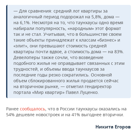
ВОДНЫЕ ВИДЫ СПОРТА
ОБРАЗОВАНИЕ
— Для сравнения: средний лот квартиры за
ХОККЕЙ С МЯЧОМ
ПРОИСШЕСТВИЯ
аналогичный период подорожал на 5,8%, дома —
на 6,1%. Несмотря на то, что таунхаусы одно время
набирали популярность, «народным» этот формат
так и не стал. Учитывая, что в большинстве своем
такие объекты принадлежат к классам «бизнес» и
«элит», они превышают стоимость средней
квартиры почти вдвое, а стоимость дома — на 83%.
Девелоперы также сочли, что возведение
подобного жилья не оправдывает связанных с этим
трудностей, и объемы ввода таунхаусов за
последние годы резко сократились. Основной
объем сблокированного жилья продается сейчас
на вторичном рынке, — отметил гендиректор
портала «Мир квартир» Павел Луценко.
Ранее
сообщалось
, что в России таунхаусы оказались на
54% дешевле новостроек и на 41% выгоднее вторички.
Никита Егоров