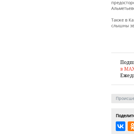
ВОДНЫЕ ВИДЫ СПОРТА
ОБРАЗОВАНИЕ
предостор
Альметьев
ХОККЕЙ С МЯЧОМ
ПРОИСШЕСТВИЯ
Также в К
слышны зв
Подп
в MA
Ежед
Происше
Поделите