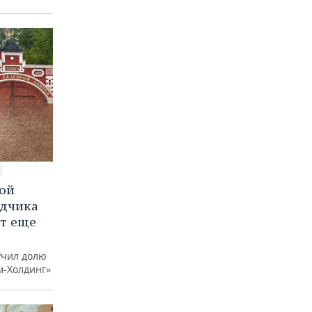
вой
ядчика
ют еще
учил долю
м-Холдинг»