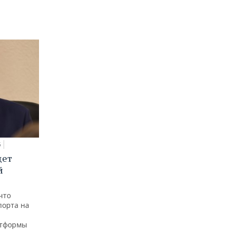
5
дет
й
что
порта на
атформы