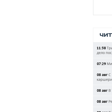
ЧИ
Три
11:38
дело пос
Мин
07:29
С 
08 авг
каршери
В 
08 авг
Ре
08 авг