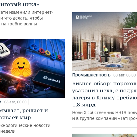
нговый цикл»
сети изменили интернет-
и что делать, чтобы
 на гребне волны
Промышленность
08 авг, 00:00
Бизнес-обзор: порохо
узаконил цеха, с подр
лагеря в Крыму требу
и
08 авг, 00:00
1,8 млрд
мывает, решает и
Новый собственник НЧТЗ пол
аивает мир
и в группе компаний «ТатПро
ехнологические новости
 недели