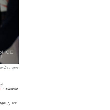
тем Дергунов
ой
и
о технике
одят детей