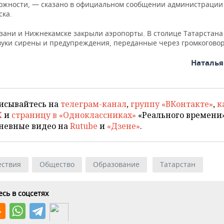
ожности, — сказано в официальном сообщении администрации
ска.
азани и Нижнекамске закрыли аэропорты. В столице Татарстана
уки сирены и предупреждения, переданные через громкоговор
Наталь
исывайтесь на
телеграм-канал
,
группу «ВКонтакте»
,
к
X
и
страницу в «Одноклассниках»
«Реального времени»
невные видео на
Rutube
и
«Дзене»
.
ствия
Общество
Образование
Татарстан
сь в соцсетях