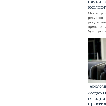
науки в
экологи
Министр э
ресурсов Т
рекультив
вреда, о ц
будет респ
Технологи
Айдар Г
сегодня
практич