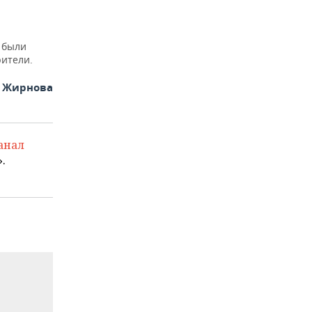
 были
ители.
я Жирнова
анал
.