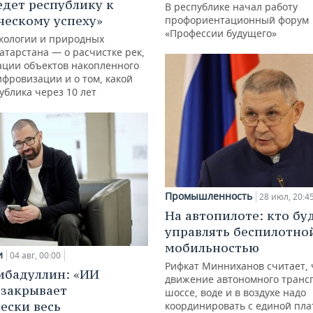
едет республику к
В республике начал работу
ческому успеху»
профориентационный форум
«Профессии будущего»
кологии и природных
атарстана — о расчистке рек,
ации объектов накопленного
ифровизации и о том, какой
ублика через 10 лет
Промышленность
28 июл, 20:4
На автопилоте: кто бу
управлять беспилотно
мобильностью
и
04 авг, 00:00
Рифкат Минниханов считает, 
ибадуллин: «ИИ
движение автономного транс
 закрывает
шоссе, воде и в воздухе надо
ески весь
координировать с единой пл