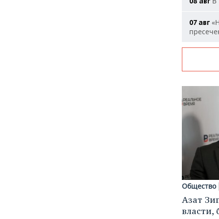
В 
08 авг
«Н
07 авг
пресечен
Общество
Азат Зи
власти, 