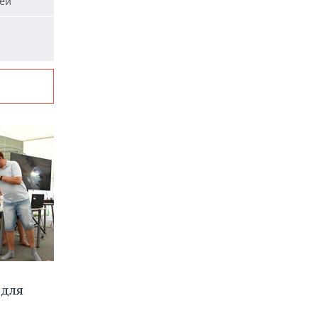
тей
 для