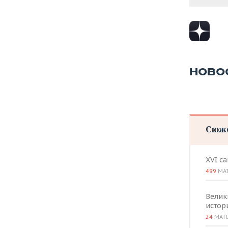
НОВО
Сюж
XVI с
499
МА
Велик
истор
24
МАТ