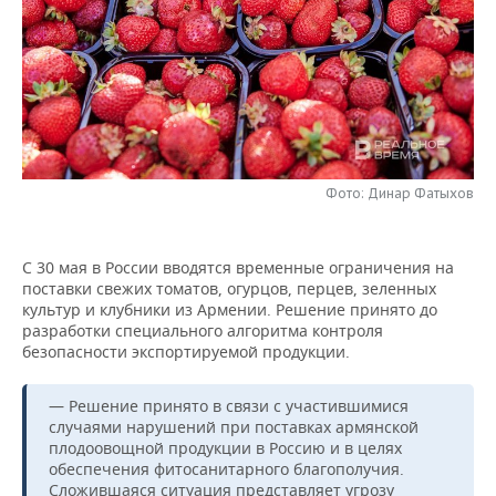
НЕФТЕХИМИЯ
РОЗНИЧНАЯ ТОРГОВЛЯ
НОВОСТИ ТЕХНОЛОГИЙ
МЕРОПРИЯТИЯ
НЕФТЬ
ТРАНСПОРТ
IT
НОВОСТИ МЕРОПРИЯТИЙ
СПОРТ
ОПК
УСЛУГИ
МЕДИА
ВЫЕЗДНАЯ РЕДАКЦИЯ
НОВОСТИ СПОРТА
ОБЩЕСТВО
ЭНЕРГЕТИКА
ТЕЛЕКОММУНИКАЦИИ
БИЗНЕС-БРАНЧИ
ФУТБОЛ
НОВОСТИ ОБЩЕСТВА
ФОТОГАЛЕРЕЯ
Фото: Динар Фатыхов
ONLINE-КОНФЕРЕНЦИИ
ХОККЕЙ
ВЛАСТЬ
СЮЖЕТЫ
С 30 мая в России вводятся временные ограничения на
поставки свежих томатов, огурцов, перцев, зеленных
ОТКРЫТАЯ ЛЕКЦИЯ
БАСКЕТБОЛ
ИНФРАСТРУКТУРА
СПРАВОЧНИК
культур и клубники из Армении. Решение принято до
разработки специального алгоритма контроля
ВОЛЕЙБОЛ
ИСТОРИЯ
СПИСОК ПЕРСОН
ПОЛНАЯ ВЕРСИЯ
безопасности экспортируемой продукции.
КИБЕРСПОРТ
КУЛЬТУРА
СПИСОК КОМПАНИЙ
— Решение принято в связи с участившимися
случаями нарушений при поставках армянской
ФИГУРНОЕ КАТАНИЕ
МЕДИЦИНА
плодоовощной продукции в Россию и в целях
обеспечения фитосанитарного благополучия.
Сложившаяся ситуация представляет угрозу