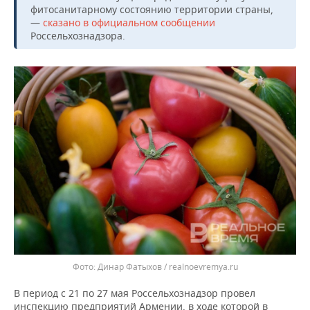
ВОДНЫЕ ВИДЫ СПОРТА
ОБРАЗОВАНИЕ
фитосанитарному состоянию территории страны,
—
сказано в официальном сообщении
ХОККЕЙ С МЯЧОМ
ПРОИСШЕСТВИЯ
Россельхознадзора.
Динар Фатыхов / realnoevremya.ru
В период с 21 по 27 мая Россельхознадзор провел
инспекцию предприятий Армении, в ходе которой в