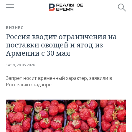
РЕГИОНЫ
БИЗНЕС
Россия вводит ограничения на
БАШКОРТОСТАН
НОВОСТИ
поставки овощей и ягод из
ТАТАРСТАН
АНАЛИТИКА
Армении с 30 мая
УДМУРТИЯ
НОВОСТИ АНАЛИТИКИ
ЭКОНОМИКА
14:19, 28.05.2026
ДЕКЛАРАЦИИ О ДОХОДАХ
НОВОСТИ ЭКОНОМИКИ
ПРОМЫШЛЕННОСТЬ
Запрет носит временный характер, заявили в
Россельхознадзоре
КОРОЛИ ГОСЗАКАЗА ПФО
ФИНАНСЫ
НОВОСТИ
НЕДВИЖИМОСТЬ
ПРОМЫШЛЕННОСТИ
ВУЗЫ ТАТАРСТАНА
БАНКИ
НОВОСТИ НЕДВИЖИМОСТИ
АВТО
АГРОПРОМ
КОМУ ПРИНАДЛЕЖАТ
БЮДЖЕТ
НОВОСТИ АВТО
БИЗНЕС
ТОРГОВЫЕ ЦЕНТРЫ
МАШИНОСТРОЕНИЕ
ТАТАРСТАНА
ИНВЕСТИЦИИ
НОВОСТИ БИЗНЕСА
ТЕХНОЛОГИИ