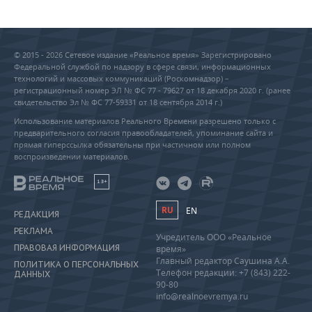
© 2015 - 2026 Сетевое издание «Реальное время» Зарегистрировано
Федеральной службой по надзору в сфере связи, информационных
технологий и массовых коммуникаций (Роскомнадзор) –
регистрационный номер ЭЛ № ФС 77 - 79627 от 18 декабря 2020 г. (ранее
свидетельство Эл № ФС 77-59331 от 18 сентября 2014 г.)
Использование материалов Реального Времени разрешено только с
предварительного согласия правообладателей, упоминание сайта и
прямая гиперссылка обязательны при частичном или полном
воспроизведении материалов.
18+
RU
EN
РЕДАКЦИЯ
РЕКЛАМА
Учредитель ООО «Реальное
ПРАВОВАЯ ИНФОРМАЦИЯ
время»
Главный редактор Саушина А.А.
ПОЛИТИКА О ПЕРСОНАЛЬНЫХ
Телефон редакции: +7 (843) 222-
ДАННЫХ
90-80
info@realnoevremya.ru