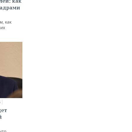
ей: как
кадрами
м, как
них
5
дет
й
что