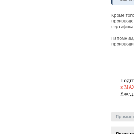
ВОДНЫЕ ВИДЫ СПОРТА
ОБРАЗОВАНИЕ
ХОККЕЙ С МЯЧОМ
ПРОИСШЕСТВИЯ
Кроме того
производс
сертифика
Напомним,
производи
Подп
в MA
Ежед
Промыш
Поделите