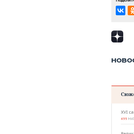
НОВО
Сюж
XVI с
499
МА
Велик