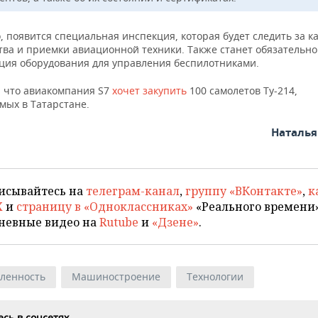
, появится специальная инспекция, которая будет следить за к
тва и приемки авиационной техники. Также станет обязательн
ция оборудования для управления беспилотниками.
 что авиакомпания S7
хочет закупить
100 самолетов Ту-214,
мых в Татарстане.
Наталь
исывайтесь на
телеграм-канал
,
группу «ВКонтакте»
,
к
X
и
страницу в «Одноклассниках»
«Реального времени»
невные видео на
Rutube
и
«Дзене»
.
ленность
Машиностроение
Технологии
сь в соцсетях