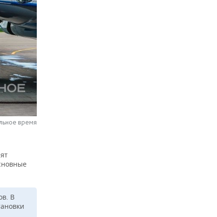
альное время
лят
Основные
ов. В
тановки