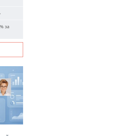
»
% за