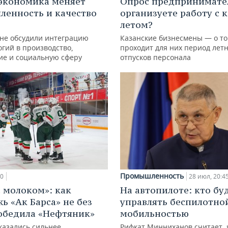
экономика меняет
Опрос предпринимател
енность и качество
организуете работу с 
летом?
ане обсудили интеграцию
Казанские бизнесмены — о то
гий в производство,
проходит для них период лет
ие и социальную сферу
отпусков персонала
Промышленность
00
28 июл, 20:4
с молоком»: как
На автопилоте: кто бу
ь «Ак Барса» не без
управлять беспилотно
обедила «Нефтяник»
мобильностью
казались сильнее
Рифкат Минниханов считает, 