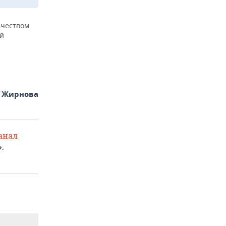
ачеством
ой
я Жирнова
анал
.