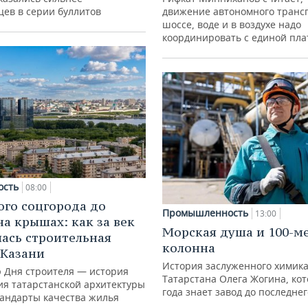
цев в серии буллитов
движение автономного транс
шоссе, воде и в воздухе надо
координировать с единой пл
ость
08:00
ого соцгорода до
Промышленность
13:00
на крышах: как за век
Морская душа и 100-м
ась строительная
колонна
 Казани
История заслуженного химик
ю Дня строителя — история
Татарстана Олега Жогина, ко
ия татарстанской архитектуры
года знает завод до последне
тандарты качества жилья