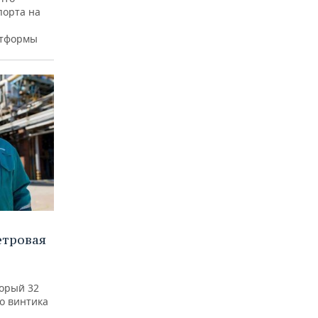
порта на
атформы
етровая
а
торый 32
го винтика