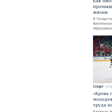
Как био
промышл
жизни
В Татарст
биотехноло
образован
Спорт
07:
«Кровь 
молодеж
труда п
Казанцы о