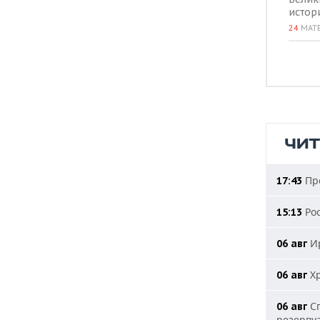
истор
24
МАТ
ЧИ
Про
17:43
Рос
15:13
Ир
06 авг
Хр
06 авг
Сп
06 авг
резерву