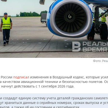
Фото: Ре
 России
подписал
изменения в Воздушный кодекс, которые уси
за качеством авиационной техники и безопасностью полетов. 
начнут действовать с 1 сентября 2026 года.
ии создадут единую систему учета деталей гражданских самолет
дут храниться данные о серийных номерах, сроках выпуска и ус
нтов, а также об их состоянии и сертификатах.