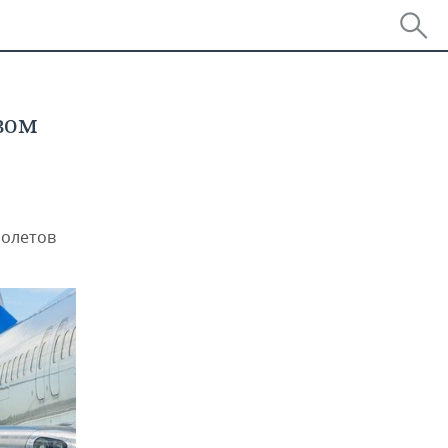
вом
молетов