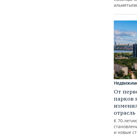
альметьев
Недвижим
От перв
парков 
изменил
отрасль
К 70-лети
становлен
и новые с