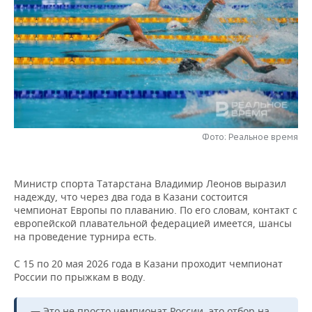
НЕФТЕХИМИЯ
РОЗНИЧНАЯ ТОРГОВЛЯ
НОВОСТИ ТЕХНОЛОГИЙ
МЕРОПРИЯТИЯ
НЕФТЬ
ТРАНСПОРТ
IT
НОВОСТИ МЕРОПРИЯТИЙ
СПОРТ
ОПК
УСЛУГИ
МЕДИА
ВЫЕЗДНАЯ РЕДАКЦИЯ
НОВОСТИ СПОРТА
ОБЩЕСТВО
ЭНЕРГЕТИКА
ТЕЛЕКОММУНИКАЦИИ
БИЗНЕС-БРАНЧИ
ФУТБОЛ
НОВОСТИ ОБЩЕСТВА
ФОТОГАЛЕРЕЯ
Фото: Реальное время
ONLINE-КОНФЕРЕНЦИИ
ХОККЕЙ
ВЛАСТЬ
СЮЖЕТЫ
Министр спорта Татарстана Владимир Леонов выразил
ОТКРЫТАЯ ЛЕКЦИЯ
БАСКЕТБОЛ
ИНФРАСТРУКТУРА
СПРАВОЧНИК
надежду, что через два года в Казани состоится
чемпионат Европы по плаванию. По его словам, контакт с
ВОЛЕЙБОЛ
ИСТОРИЯ
СПИСОК ПЕРСОН
ПОЛНАЯ ВЕРСИЯ
европейской плавательной федерацией имеется, шансы
на проведение турнира есть.
КИБЕРСПОРТ
КУЛЬТУРА
СПИСОК КОМПАНИЙ
С 15 по 20 мая 2026 года в Казани проходит чемпионат
России по прыжкам в воду.
ФИГУРНОЕ КАТАНИЕ
МЕДИЦИНА
— Это не просто чемпионат России, это отбор на