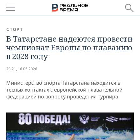
РЕГИОНЫ
СПОРТ
В Татарстане надеются провести
БАШКОРТОСТАН
НОВОСТИ
чемпионат Европы по плаванию
ТАТАРСТАН
АНАЛИТИКА
в 2028 году
УДМУРТИЯ
НОВОСТИ АНАЛИТИКИ
ЭКОНОМИКА
20:21, 16.05.2026
ДЕКЛАРАЦИИ О ДОХОДАХ
НОВОСТИ ЭКОНОМИКИ
ПРОМЫШЛЕННОСТЬ
Министерство спорта Татарстана находится в
тесных контактах с европейской плавательной
КОРОЛИ ГОСЗАКАЗА ПФО
ФИНАНСЫ
НОВОСТИ
НЕДВИЖИМОСТЬ
федерацией по вопросу проведения турнира
ПРОМЫШЛЕННОСТИ
ВУЗЫ ТАТАРСТАНА
БАНКИ
НОВОСТИ НЕДВИЖИМОСТИ
АВТО
АГРОПРОМ
КОМУ ПРИНАДЛЕЖАТ
БЮДЖЕТ
НОВОСТИ АВТО
БИЗНЕС
ТОРГОВЫЕ ЦЕНТРЫ
МАШИНОСТРОЕНИЕ
ТАТАРСТАНА
ИНВЕСТИЦИИ
НОВОСТИ БИЗНЕСА
ТЕХНОЛОГИИ