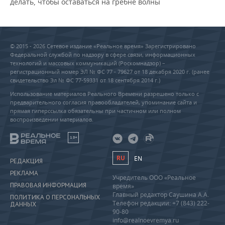
делать, чтобы оставаться на гребне волны
© 2015 - 2026 Сетевое издание «Реальное время» Зарегистрировано
Федеральной службой по надзору в сфере связи, информационных
технологий и массовых коммуникаций (Роскомнадзор) –
регистрационный номер ЭЛ № ФС 77 - 79627 от 18 декабря 2020 г. (ранее
свидетельство Эл № ФС 77-59331 от 18 сентября 2014 г.)
Использование материалов Реального Времени разрешено только с
предварительного согласия правообладателей, упоминание сайта и
прямая гиперссылка обязательны при частичном или полном
воспроизведении материалов.
18+
RU
EN
РЕДАКЦИЯ
РЕКЛАМА
Учредитель ООО «Реальное
ПРАВОВАЯ ИНФОРМАЦИЯ
время»
Главный редактор Саушина А.А.
ПОЛИТИКА О ПЕРСОНАЛЬНЫХ
Телефон редакции: +7 (843) 222-
ДАННЫХ
90-80
info@realnoevremya.ru