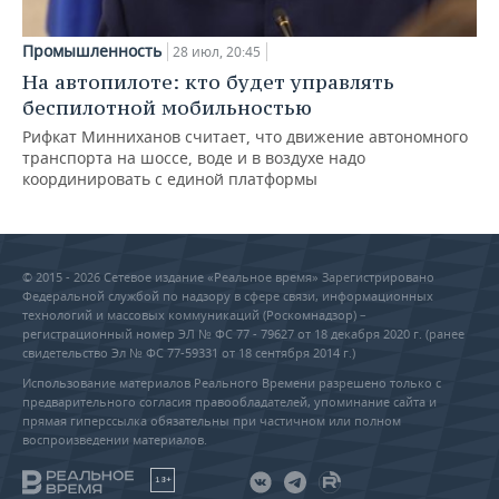
Промышленность
28 июл, 20:45
На автопилоте: кто будет управлять
беспилотной мобильностью
Рифкат Минниханов считает, что движение автономного
транспорта на шоссе, воде и в воздухе надо
координировать с единой платформы
© 2015 - 2026 Сетевое издание «Реальное время» Зарегистрировано
Федеральной службой по надзору в сфере связи, информационных
технологий и массовых коммуникаций (Роскомнадзор) –
регистрационный номер ЭЛ № ФС 77 - 79627 от 18 декабря 2020 г. (ранее
свидетельство Эл № ФС 77-59331 от 18 сентября 2014 г.)
Использование материалов Реального Времени разрешено только с
предварительного согласия правообладателей, упоминание сайта и
прямая гиперссылка обязательны при частичном или полном
воспроизведении материалов.
18+