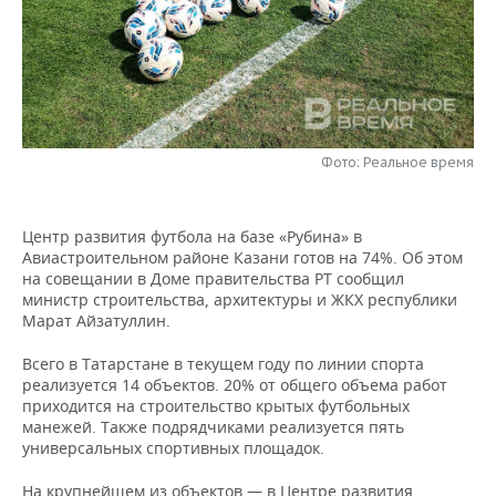
НЕФТЕХИМИЯ
РОЗНИЧНАЯ ТОРГОВЛЯ
НОВОСТИ ТЕХНОЛОГИЙ
МЕРОПРИЯТИЯ
НЕФТЬ
ТРАНСПОРТ
IT
НОВОСТИ МЕРОПРИЯТИЙ
СПОРТ
ОПК
УСЛУГИ
МЕДИА
ВЫЕЗДНАЯ РЕДАКЦИЯ
НОВОСТИ СПОРТА
ОБЩЕСТВО
ЭНЕРГЕТИКА
Фото: Реальное время
ТЕЛЕКОММУНИКАЦИИ
БИЗНЕС-БРАНЧИ
ФУТБОЛ
НОВОСТИ ОБЩЕСТВА
ФОТОГАЛЕРЕЯ
Центр развития футбола на базе «Рубина» в
ONLINE-КОНФЕРЕНЦИИ
ХОККЕЙ
ВЛАСТЬ
СЮЖЕТЫ
Авиастроительном районе Казани готов на 74%. Об этом
на совещании в Доме правительства РТ сообщил
ОТКРЫТАЯ ЛЕКЦИЯ
БАСКЕТБОЛ
ИНФРАСТРУКТУРА
СПРАВОЧНИК
министр строительства, архитектуры и ЖКХ республики
Марат Айзатуллин.
ВОЛЕЙБОЛ
ИСТОРИЯ
СПИСОК ПЕРСОН
ПОЛНАЯ ВЕРСИЯ
Всего в Татарстане в текущем году по линии спорта
реализуется 14 объектов. 20% от общего объема работ
КИБЕРСПОРТ
КУЛЬТУРА
СПИСОК КОМПАНИЙ
приходится на строительство крытых футбольных
манежей. Также подрядчиками реализуется пять
ФИГУРНОЕ КАТАНИЕ
МЕДИЦИНА
универсальных спортивных площадок.
На крупнейшем из объектов — в Центре развития