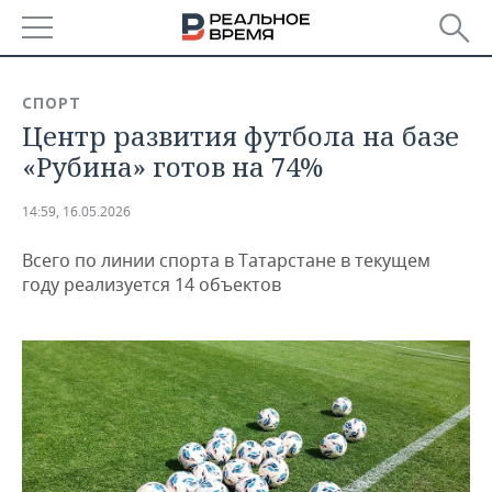
РЕГИОНЫ
СПОРТ
Центр развития футбола на базе
БАШКОРТОСТАН
НОВОСТИ
«Рубина» готов на 74%
ТАТАРСТАН
АНАЛИТИКА
14:59, 16.05.2026
УДМУРТИЯ
НОВОСТИ АНАЛИТИКИ
ЭКОНОМИКА
Всего по линии спорта в Татарстане в текущем
ДЕКЛАРАЦИИ О ДОХОДАХ
НОВОСТИ ЭКОНОМИКИ
ПРОМЫШЛЕННОСТЬ
году реализуется 14 объектов
КОРОЛИ ГОСЗАКАЗА ПФО
ФИНАНСЫ
НОВОСТИ
НЕДВИЖИМОСТЬ
ПРОМЫШЛЕННОСТИ
ВУЗЫ ТАТАРСТАНА
БАНКИ
НОВОСТИ НЕДВИЖИМОСТИ
АВТО
АГРОПРОМ
КОМУ ПРИНАДЛЕЖАТ
БЮДЖЕТ
НОВОСТИ АВТО
БИЗНЕС
ТОРГОВЫЕ ЦЕНТРЫ
МАШИНОСТРОЕНИЕ
ТАТАРСТАНА
ИНВЕСТИЦИИ
НОВОСТИ БИЗНЕСА
ТЕХНОЛОГИИ