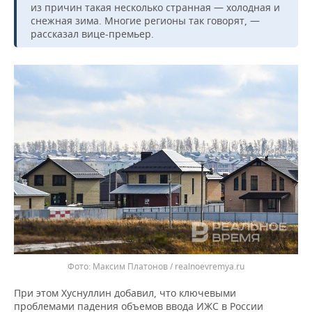
ВОДНЫЕ ВИДЫ СПОРТА
ОБРАЗОВАНИЕ
из причин такая несколько странная — холодная и
снежная зима. Многие регионы так говорят, —
ХОККЕЙ С МЯЧОМ
ПРОИСШЕСТВИЯ
рассказал вице-премьер.
Максим Платонов / realnoevremya.ru
При этом Хуснуллин добавил, что ключевыми
проблемами падения объемов ввода ИЖС в России