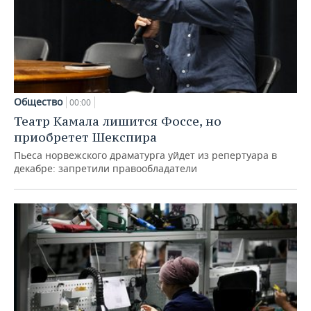
Общество
00:00
Театр Камала лишится Фоссе, но
приобретет Шекспира
Пьеса норвежского драматурга уйдет из репертуара в
декабре: запретили правообладатели