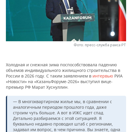
НЕФТЕХИМИЯ
РОЗНИЧНАЯ ТОРГОВЛЯ
НОВОСТИ ТЕХНОЛОГИЙ
МЕРОПРИЯТИЯ
НЕФТЬ
ТРАНСПОРТ
IT
НОВОСТИ МЕРОПРИЯТИЙ
СПОРТ
ОПК
УСЛУГИ
МЕДИА
ВЫЕЗДНАЯ РЕДАКЦИЯ
НОВОСТИ СПОРТА
ОБЩЕСТВО
ЭНЕРГЕТИКА
Фото: пресс-служба раиса РТ
ТЕЛЕКОММУНИКАЦИИ
БИЗНЕС-БРАНЧИ
ФУТБОЛ
НОВОСТИ ОБЩЕСТВА
ФОТОГАЛЕРЕЯ
Холодная и снежная зима поспособствовала падению
ONLINE-КОНФЕРЕНЦИИ
ХОККЕЙ
ВЛАСТЬ
СЮЖЕТЫ
объемов индивидуального жилищного строительства в
России в 2026 году. С таким заявлением в
интервью
РИА
ОТКРЫТАЯ ЛЕКЦИЯ
БАСКЕТБОЛ
ИНФРАСТРУКТУРА
СПРАВОЧНИК
«Новости» на «КазаньФоруме-2026» выступил вице-
премьер РФ Марат Хуснуллин.
ВОЛЕЙБОЛ
ИСТОРИЯ
СПИСОК ПЕРСОН
ПОЛНАЯ ВЕРСИЯ
— В многоквартирном жилье мы, в сравнении с
КИБЕРСПОРТ
КУЛЬТУРА
СПИСОК КОМПАНИЙ
аналогичным периодом прошлого года, даже
строим чуть больше. А вот в ИЖС идет спад.
Детально разбираемся с этой ситуацией. Я
ФИГУРНОЕ КАТАНИЕ
МЕДИЦИНА
буквально недавно проводил штаб с регионами,
задавал им вопрос, в чем причина. Вы знаете, одна