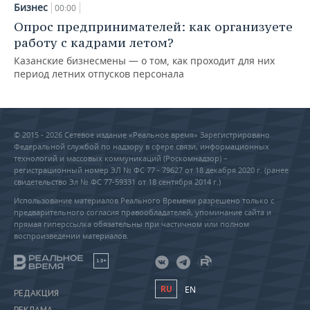
Бизнес
00:00
Опрос предпринимателей: как организуете
работу с кадрами летом?
Казанские бизнесмены — о том, как проходит для них
период летних отпусков персонала
© 2015 - 2026 Сетевое издание «Реальное время» Зарегистрировано
Федеральной службой по надзору в сфере связи, информационных
технологий и массовых коммуникаций (Роскомнадзор) –
регистрационный номер ЭЛ № ФС 77 - 79627 от 18 декабря 2020 г. (ранее
свидетельство Эл № ФС 77-59331 от 18 сентября 2014 г.)
Использование материалов Реального Времени разрешено только с
предварительного согласия правообладателей, упоминание сайта и
прямая гиперссылка обязательны при частичном или полном
воспроизведении материалов.
18+
RU
EN
РЕДАКЦИЯ
РЕКЛАМА